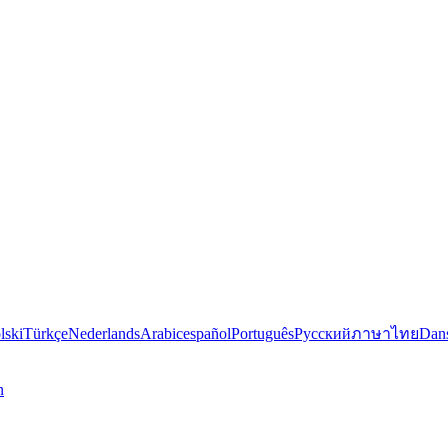
lski
Türkçe
Nederlands
Arabic
español
Português
Русский
ภาษาไทย
Dan
n