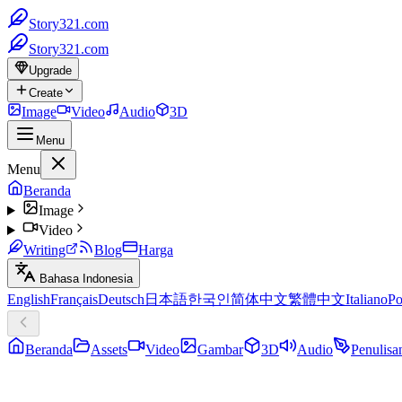
Story321.com
Story321.com
Upgrade
Create
Image
Video
Audio
3D
Menu
Menu
Beranda
Image
Video
Writing
Blog
Harga
Bahasa Indonesia
English
Français
Deutsch
日本語
한국인
简体中文
繁體中文
Italiano
Po
Beranda
Assets
Video
Gambar
3D
Audio
Penulisa