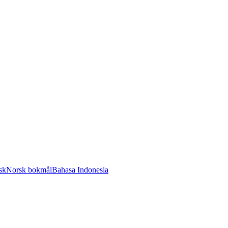
sk
Norsk bokmål
Bahasa Indonesia