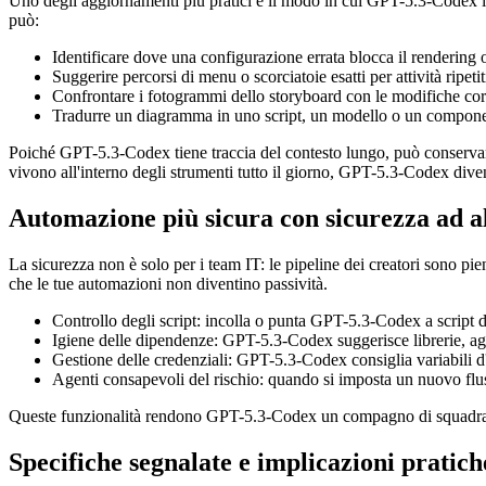
Uno degli aggiornamenti più pratici è il modo in cui GPT-5.3-Codex leg
può:
Identificare dove una configurazione errata blocca il rendering o
Suggerire percorsi di menu o scorciatoie esatti per attività ripetit
Confrontare i fotogrammi dello storyboard con le modifiche corr
Tradurre un diagramma in uno script, un modello o un compone
Poiché GPT-5.3-Codex tiene traccia del contesto lungo, può conservare 
vivono all'interno degli strumenti tutto il giorno, GPT-5.3-Codex dive
Automazione più sicura con sicurezza ad a
La sicurezza non è solo per i team IT: le pipeline dei creatori sono pi
che le tue automazioni non diventino passività.
Controllo degli script: incolla o punta GPT-5.3-Codex a script di
Igiene delle dipendenze: GPT-5.3-Codex suggerisce librerie, aggi
Gestione delle credenziali: GPT-5.3-Codex consiglia variabili d'a
Agenti consapevoli del rischio: quando si imposta un nuovo flus
Queste funzionalità rendono GPT-5.3-Codex un compagno di squadra mig
Specifiche segnalate e implicazioni pratich