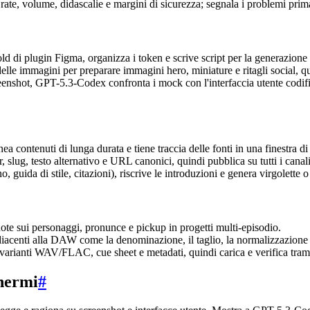
te, volume, didascalie e margini di sicurezza; segnala i problemi prim
 di plugin Figma, organizza i token e scrive script per la generazione di
delle immagini per preparare immagini hero, miniature e ritagli social, 
reenshot, GPT-5.3-Codex confronta i mock con l'interfaccia utente codifi
a contenuti di lunga durata e tiene traccia delle fonti in una finestra di
ug, testo alternativo e URL canonici, quindi pubblica su tutti i canali
guida di stile, citazioni), riscrive le introduzioni e genera virgolette o
te sui personaggi, pronunce e pickup in progetti multi-episodio.
diacenti alla DAW come la denominazione, il taglio, la normalizzazione e
ianti WAV/FLAC, cue sheet e metadati, quindi carica e verifica trami
chermi
#