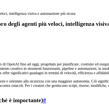
eloci, intelligenza visiva e automazione più sicura
ro degli agenti più veloci, intelligenza visi
i OpenAI fino ad oggi, progettato per pianificare, costruire ed esegu
ntento creativo in strumenti funzionanti, pipeline e automazioni, in mo
ffre significativi guadagni in termini di velocità, efficienza e affidabil
i e orientato alla sicurezza con una maggiore autonomia. Ciò significa
ncontra ostacoli. Per i creatori che gestiscono script, risorse, modifich
ché è importante)
#