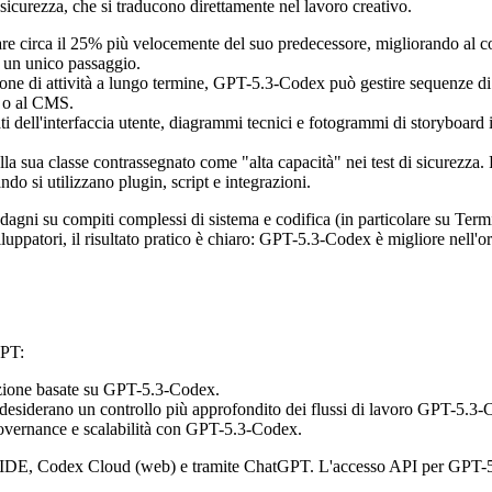
 sicurezza, che si traducono direttamente nel lavoro creativo.
e circa il 25% più velocemente del suo predecessore, migliorando al con
in un unico passaggio.
ne di attività a lungo termine, GPT-5.3-Codex può gestire sequenze di p
d o al CMS.
 dell'interfaccia utente, diagrammi tecnici e fotogrammi di storyboard 
a sua classe contrassegnato come "alta capacità" nei test di sicurezza. P
do si utilizzano plugin, script e integrazioni.
agni su compiti complessi di sistema e codifica (in particolare su Ter
luppatori, il risultato pratico è chiaro: GPT-5.3-Codex è migliore nell'
GPT:
mazione basate su GPT-5.3-Codex.
e desiderano un controllo più approfondito dei flussi di lavoro GPT-5.3
 governance e scalabilità con GPT-5.3-Codex.
 IDE, Codex Cloud (web) e tramite ChatGPT. L'accesso API per GPT-5.