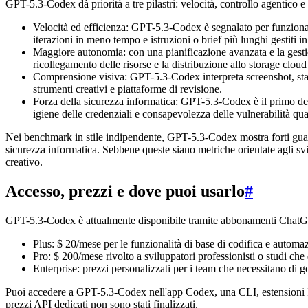
GPT-5.3-Codex dà priorità a tre pilastri: velocità, controllo agentico e
Velocità ed efficienza: GPT-5.3-Codex è segnalato per funzionar
iterazioni in meno tempo e istruzioni o brief più lunghi gestiti 
Maggiore autonomia: con una pianificazione avanzata e la gestio
ricollegamento delle risorse e la distribuzione allo storage clou
Comprensione visiva: GPT-5.3-Codex interpreta screenshot, stati
strumenti creativi e piattaforme di revisione.
Forza della sicurezza informatica: GPT-5.3-Codex è il primo dell
igiene delle credenziali e consapevolezza delle vulnerabilità quan
Nei benchmark in stile indipendente, GPT-5.3-Codex mostra forti guad
sicurezza informatica. Sebbene queste siano metriche orientate agli svi
creativo.
Accesso, prezzi e dove puoi usarlo
#
GPT-5.3-Codex è attualmente disponibile tramite abbonamenti Chat
Plus: $ 20/mese per le funzionalità di base di codifica e auto
Pro: $ 200/mese rivolto a sviluppatori professionisti o studi ch
Enterprise: prezzi personalizzati per i team che necessitano di
Puoi accedere a GPT-5.3-Codex nell'app Codex, una CLI, estensioni
prezzi API dedicati non sono stati finalizzati.