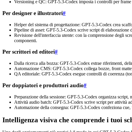
Versioning e QC: GPT-5.3-Codex imposta i controlli per frame ra
Per designer e illustratori
#
Helper del sistema di progettazione: GPT-5.3-Codex crea scaffold
Pipeline di asset: GPT-5.3-Codex scrive script di elaborazione 
Revisione dell'interfaccia utente: con la comprensione degli sc
componenti.
Per scrittori ed editori
#
Dalla ricerca alla bozza: GPT-5.3-Codex estrae riferimenti, deline
Automazione CMS: GPT-5.3-Codex collega bozze, front matter, sl
QA editoriale: GPT-5.3-Codex esegue controlli di coerenza (tono, 
Per doppiatori e produttori audio
#
Preparazione della sessione: GPT-5.3-Codex organizza script, no
Attività audio batch: GPT-5.3-Codex scrive script per attività a
Automazione della consegna: GPT-5.3-Codex confeziona cue, var
Intelligenza visiva che comprende i tuoi s