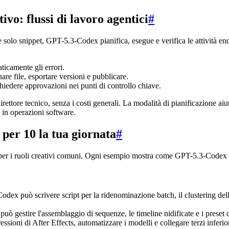
vo: flussi di lavoro agentici
#
olo snippet, GPT-5.3-Codex pianifica, esegue e verifica le attività en
ticamente gli errori.
re file, esportare versioni e pubblicare.
hiedere approvazioni nei punti di controllo chiave.
ttore tecnico, senza i costi generali. La modalità di pianificazione a
e in operazioni software.
 per 10 la tua giornata
#
 per i ruoli creativi comuni. Ogni esempio mostra come GPT-5.3-Codex p
odex può scrivere script per la ridenominazione batch, il clustering delle
stire l'assemblaggio di sequenze, le timeline nidificate e i preset di e
oni di After Effects, automatizzare i modelli e collegare terzi inferior