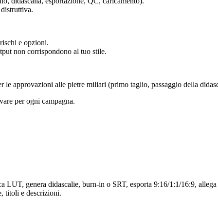
io, didascalia, esportazione, QC, caricamento).
distruttiva.
ischi e opzioni.
tput non corrispondono al tuo stile.
e approvazioni alle pietre miliari (primo taglio, passaggio della didasca
tivare per ogni campagna.
 LUT, genera didascalie, burn-in o SRT, esporta 9:16/1:1/16:9, allega
 titoli e descrizioni.