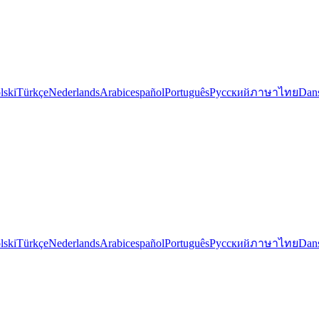
lski
Türkçe
Nederlands
Arabic
español
Português
Русский
ภาษาไทย
Dan
lski
Türkçe
Nederlands
Arabic
español
Português
Русский
ภาษาไทย
Dan