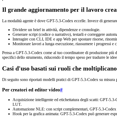
Il grande aggiornamento per il lavoro creati
La modalità agente è dove GPT-5.3-Codex eccelle. Invece di generare s
Dividere un brief in attività, dipendenze e cronologie.
Generare script (codice o narrativo), testarli e correggere automa
Interagire con CLI, IDE e app Web per spostare risorse, rinomina
Monitorare lavori a lunga esecuzione, riassumere i progressi e c
Pensa a GPT-5.3-Codex come al tuo coordinatore di produzione più dire
specifici dello strumento, riducendo il tempo speso per tradurre le ide
Casi d'uso basati sui ruoli che moltiplicano
Di seguito sono riportati modelli pratici di GPT-5.3-Codex su misura
Per creatori ed editor video
#
Acquisizione intelligente ed etichettatura degli scatti: GPT-5.3-C
LUT.
Automazione NLE: con script complementari, GPT-5.3-Codex può ge
Hook per la grafica animata: GPT-5.3-Codex può generare espressi