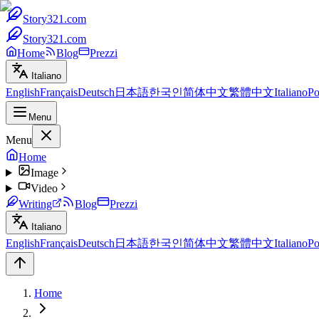
Story321.com
Story321.com
Home
Blog
Prezzi
Italiano
English
Français
Deutsch
日本語
한국인
简体中文
繁體中文
Italiano
Po
Menu
Menu
Home
Image
Video
Writing
Blog
Prezzi
Italiano
English
Français
Deutsch
日本語
한국인
简体中文
繁體中文
Italiano
Po
Home