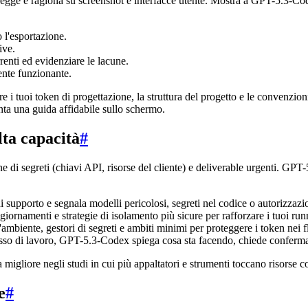
ge e ragiona su screenshot e interfacce utente. Mostra a GPT-5.3-Codex 
 l'esportazione.
ive.
enti ed evidenziare le lacune.
nte funzionante.
i tuoi token di progettazione, la struttura del progetto e le convenzioni
nta una guida affidabile sullo schermo.
lta capacità
#
ene di segreti (chiavi API, risorse del cliente) e deliverable urgenti. GP
 supporto e segnala modelli pericolosi, segreti nel codice o autorizzazion
ornamenti e strategie di isolamento più sicure per rafforzare i tuoi run
mbiente, gestori di segreti e ambiti minimi per proteggere i token nei fl
so di lavoro, GPT-5.3-Codex spiega cosa sta facendo, chiede conferma pr
liore negli studi in cui più appaltatori e strumenti toccano risorse c
e
#