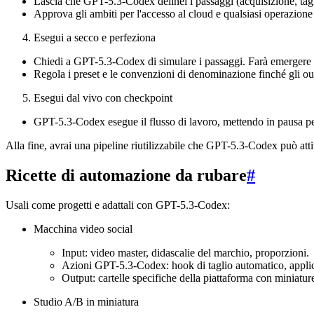
Lascia che GPT-5.3-Codex delinei i passaggi (acquisizione, tagl
Approva gli ambiti per l'accesso al cloud e qualsiasi operazione 
Esegui a secco e perfeziona
Chiedi a GPT-5.3-Codex di simulare i passaggi. Farà emergere r
Regola i preset e le convenzioni di denominazione finché gli ou
Esegui dal vivo con checkpoint
GPT-5.3-Codex esegue il flusso di lavoro, mettendo in pausa per l
Alla fine, avrai una pipeline riutilizzabile che GPT-5.3-Codex può at
Ricette di automazione da rubare
#
Usali come progetti e adattali con GPT-5.3-Codex:
Macchina video social
Input: video master, didascalie del marchio, proporzioni.
Azioni GPT-5.3-Codex: hook di taglio automatico, applica
Output: cartelle specifiche della piattaforma con miniature,
Studio A/B in miniatura