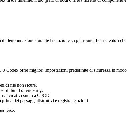
la tua timeline, il tuo grafo di nodi o la tua libreria di componenti e
 di denominazione durante l'iterazione su più round. Per i creatori che
T-5.3-Codex offre migliori impostazioni predefinite di sicurezza in modo
i di file non sicure.
ner di build o rendering.
ussi creativi simili a CI/CD.
ima dei passaggi distruttivi e registra le azioni.
ondivise.