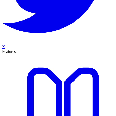
X
Features