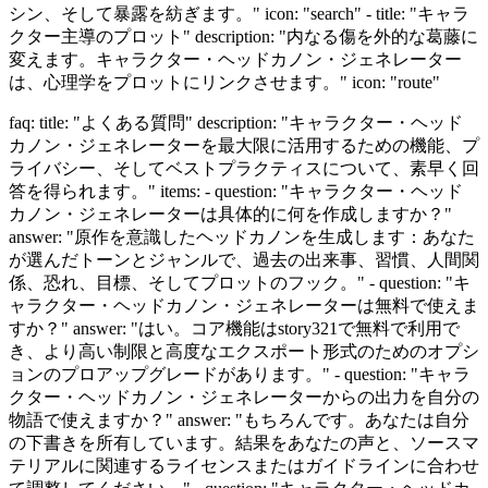
シン、そして暴露を紡ぎます。" icon: "search" - title: "キャラ
クター主導のプロット" description: "内なる傷を外的な葛藤に
変えます。キャラクター・ヘッドカノン・ジェネレーター
は、心理学をプロットにリンクさせます。" icon: "route"
faq: title: "よくある質問" description: "キャラクター・ヘッド
カノン・ジェネレーターを最大限に活用するための機能、プ
ライバシー、そしてベストプラクティスについて、素早く回
答を得られます。" items: - question: "キャラクター・ヘッド
カノン・ジェネレーターは具体的に何を作成しますか？"
answer: "原作を意識したヘッドカノンを生成します：あなた
が選んだトーンとジャンルで、過去の出来事、習慣、人間関
係、恐れ、目標、そしてプロットのフック。" - question: "キ
ャラクター・ヘッドカノン・ジェネレーターは無料で使えま
すか？" answer: "はい。コア機能はstory321で無料で利用で
き、より高い制限と高度なエクスポート形式のためのオプシ
ョンのプロアップグレードがあります。" - question: "キャラ
クター・ヘッドカノン・ジェネレーターからの出力を自分の
物語で使えますか？" answer: "もちろんです。あなたは自分
の下書きを所有しています。結果をあなたの声と、ソースマ
テリアルに関連するライセンスまたはガイドラインに合わせ