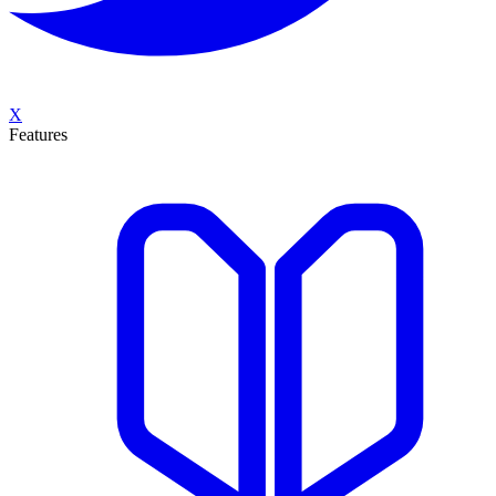
X
Features