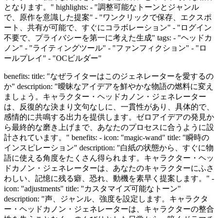
となります。" highlights: - "調整可能なトーンとジャンル
で、原作を意識した提案" - "ワンクリックで保存、エクスポ
ート、共有が可能で、すぐにコラボレーション" - "ログイン
不要で、プライバシーを第一に考えた生成" tags: - "ヘッドカ
ノン" - "ライティングツール" - "ファンフィクション" - "ロ
ールプレイ" - "OCビルダー"
benefits: title: "なぜライターはこのジェネレーターを愛するの
か" description: "曖昧なアイデアを鮮やかな物語の燃料に変え
ましょう。キャラクター・ヘッドカノン・ジェネレーター
は、反復的な決まり文句なしに、一貫性があり、具体的で、
感情的に共鳴する出力を提供します。ゼロアイデアの発見か
ら最終的な磨き上げまで、あなたのプロセスに合うように設
計されています。" benefits: - icon: "magic-wand" title: "瞬時の
インスピレーション" description: "白紙の状態から、すぐに物
語に使える角度をたくさん得られます。キャラクター・ヘッ
ドカノン・ジェネレーターは、あなたのキャラクターにふさ
わしい、記憶に残る癖、恐れ、動機を素早く提案します。" -
icon: "adjustments" title: "カスタマイズ可能なトーン"
description: "声、ジャンル、強度を設定します。キャラクタ
ー・ヘッドカノン・ジェネレーターは、キャラクターの整合