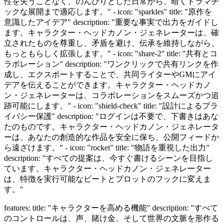
性を失うことなく、のんびりとした日常から、暗くドラマチ
ックな展開まで適応します。" - icon: "sparkles" title: "原作を
意識したアイデア" description: "重要な事実で出力をガイドし
ます。キャラクター・ヘッドカノン・ジェネレーターは、確
立されたものを尊重し、矛盾を避け、伝承を維持しながら、
もっともらしく拡張します。" - icon: "share-2" title: "共有とコ
ラボレーション" description: "ワンクリックで共有リンクを作
成し、エクスポートすることで、共同ライターやGMにアイ
デアを伝えることができます。キャラクター・ヘッドカノ
ン・ジェネレーターは、コラボレーションをスムーズかつ追
跡可能にします。" - icon: "shield-check" title: "設計によるプラ
イバシー保護" description: "ログインは不要で、下書きはあな
たのものです。キャラクター・ヘッドカノン・ジェネレータ
ーは、あなたの創造的な作品を安全に保ち、公開フィードか
ら遠ざけます。" - icon: "rocket" title: "物語を重視した出力"
description: "すべての提案は、今すぐ書けるシーンを目指し
ています。キャラクター・ヘッドカノン・ジェネレーター
は、特徴を実行可能なビートとプロットのフックに変えま
す。"
features: title: "キャラクターを高める機能" description: "すべて
のコントロールは、声、賭け金、そして世界の文脈を形作る