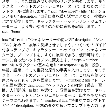
スポート、または読み取り専用のリンクを共有します。キャ
ラクター・ヘッドカノン・ジェネレーターは、あなたのドラ
フトツールに適合します。" icon: "download" - title: "セッショ
ンメモリ" description: "自分自身を繰り返すことなく、複数の
パスで反復します。キャラクター・ヘッドカノン・ジェネレ
ーターは、より豊かな深さのために選択を記憶します。"
icon: "brain"
howToUse: title: "ジェネレーターの使い方" description: "シン
プルに始めて、素早く洗練させましょう。いくつかのガイド
付きステップで、キャラクター・ヘッドカノン・ジェネレー
ターは、プロンプトを、すぐに展開できる、使用可能で、ト
ーンに合ったヘッドカノンに変えます。" steps: - number: 1
title: "キャラクターの基本を追加" description: "名前、役割、
年齢、設定、そして重要な原作の事実を入力します。キャラ
クター・ヘッドカノン・ジェネレーターは、これらを使って
声ともっともらしさを固定します。" - number: 2 title: "トーン
と範囲を選択" description: "ヘッドカノンの種類（過去、習
慣、人間関係、目標）を選択し、雰囲気を選びます。キャラ
クター・ヘッドカノン・ジェネレーターは、出力をあなたの
テーマに合わせます。" - number: 3 title: "特徴やプロンプトで
ガイド" description: "性格のタグや短いプロンプトを入力しま