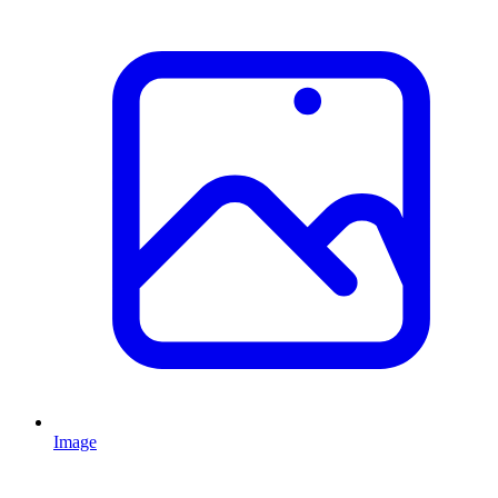
Image