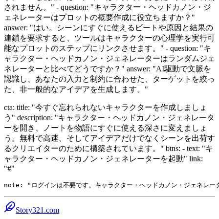
されません。" - question: "キャラクター・ヘッドカノン・ジ
ェネレーターはプロットの概要作成に役立ちますか？"
answer: "はい。シーンにすぐに使えるビートや原因と結果の
連鎖を要求すると、ツールはキャラクターの心理学を実行可
能なプロットのステップにリンクさせます。" - question: "キ
ャラクター・ヘッドカノン・ジェネレーターはランダムジェ
ネレーターと比べてどうですか？" answer: "AI駆動で文脈を
認識し、あなたの入力と制約に合わせた、ターゲットを絞っ
た、非一般的なアイデアを生成します。"
cta: title: "今すぐ忘れられないキャラクターを作成しましょ
う" description: "キャラクター・ヘッドカノン・ジェネレータ
ーを開き、ノートを物語にすぐに使える深さに変えましょ
う。無料で高速、そしてアイデアだけでなくシーンを出荷す
るクリエイターのために構築されています。" btns: - text: "キ
ャラクター・ヘッドカノン・ジェネレーターを起動" link:
"#"
Story321.com