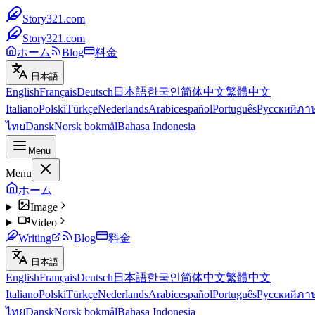
Story321.com
Story321.com
ホーム
Blog
料金
日本語
English
Français
Deutsch
日本語
한국인
简体中文
繁體中文
Italiano
Polski
Türkçe
Nederlands
Arabic
español
Português
Русский
ภา
ไทย
Dansk
Norsk bokmål
Bahasa Indonesia
Menu
Menu
ホーム
Image
Video
Writing
Blog
料金
日本語
English
Français
Deutsch
日本語
한국인
简体中文
繁體中文
Italiano
Polski
Türkçe
Nederlands
Arabic
español
Português
Русский
ภา
ไทย
Dansk
Norsk bokmål
Bahasa Indonesia