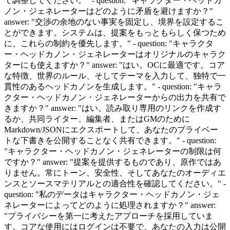
て調整してください。" - question: "キャラクター・ヘッドカ
ノン・ジェネレーターはどのように矛盾を避けますか？"
answer: "交渉の余地のない事実を固定し、境界を設定するこ
とができます。システムは、提案をもっともらしく保つため
に、これらの制約を優先します。" - question: "キャラクタ
ー・ヘッドカノン・ジェネレーターはオリジナルのキャラク
ターにも使えますか？" answer: "はい。OCに最適です。コア
な特徴、世界のルール、そしてテーマを入力して、独特で一
貫性のあるヘッドカノンを生成します。" - question: "キャラ
クター・ヘッドカノン・ジェネレーターからの出力を共有で
きますか？" answer: "はい。読み取り専用のリンクを作成す
るか、共同ライター、編集者、またはGMのために
Markdown/JSONにエクスポートして、あなたのプライベー
トな下書きを公開することなく共有できます。" - question:
"キャラクター・ヘッドカノン・ジェネレーターの制限は何
ですか？" answer: "提案を提供するものであり、原作ではあ
りません。常にトーン、安全性、そしてあなたのオーディエ
ンスとソースマテリアルとの適合性を確認してください。" -
question: "私のデータはキャラクター・ヘッドカノン・ジェ
ネレーターによってどのように処理されますか？" answer:
"プライバシーを第一に考えたアプローチを採用していま
す。コアな使用にはログインは不要で、あなたの入力は公開