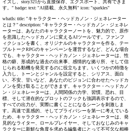
イズし、story321から直接保存、エクスポート、共有できま
す。" badge: text: "AI搭載、永久無料" icon: "sparkles"
whatIs: title: "キャラクター・ヘッドカノン・ジェネレーター
とは？" description: "キャラクター・ヘッドカノン・ジェネレ
ーターは、あなたのキャラクターノートを、魅力的で、原作
を意識したヘッドカノンに変えるAIツールです。ファンフ
ィクションを書く、オリジナルのキャラクターを作る、テー
ブルトークRPGのキャンペーンを運営するなど、どんな場合
でも、キャラクター・ヘッドカノン・ジェネレーターは、性
格の癖、形成的な過去の出来事、感情的な拠り所、そして信
じられる動機を発見するのに役立ちます。いくつかの特徴を
入力し、トーンとジャンルを設定すると、シリアス、面白
い、不安、甘いなど、あなたのビジョンに合わせたヘッドカ
ノンを受け取ることができます。キャラクター・ヘッドカノ
ン・ジェネレーターは、人間関係の力学、習慣、恐れ、目
標、そして潜在的なプロットのフックも強調表示するので、
すべての出力が、実際に書くことになるシーンを刺激しま
す。高速で直感的、そしてプライバシーを第一に考えている
ため、キャラクター・ヘッドカノン・ジェネレーターは、発
見的なライター、ロールプレイヤー、そしておなじみのキャ
ラクターに新鮮な角度を求める編集者にとって不可欠な相棒