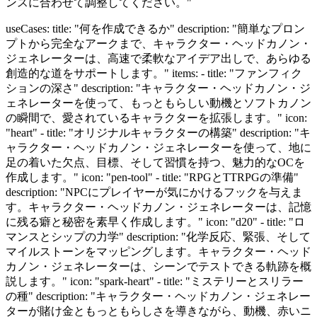
ンスに合わせて調整してください。"
useCases: title: "何を作成できるか" description: "簡単なプロン
プトから完全なアークまで、キャラクター・ヘッドカノン・
ジェネレーターは、高速で柔軟なアイデア出しで、あらゆる
創造的な道をサポートします。" items: - title: "ファンフィク
ションの深さ" description: "キャラクター・ヘッドカノン・ジ
ェネレーターを使って、もっともらしい動機とソフトカノン
の瞬間で、愛されているキャラクターを拡張します。" icon:
"heart" - title: "オリジナルキャラクターの構築" description: "キ
ャラクター・ヘッドカノン・ジェネレーターを使って、地に
足の着いた欠点、目標、そして習慣を持つ、魅力的なOCを
作成します。" icon: "pen-tool" - title: "RPGとTTRPGの準備"
description: "NPCにプレイヤーが気にかけるフックを与えま
す。キャラクター・ヘッドカノン・ジェネレーターは、記憶
に残る癖と秘密を素早く作成します。" icon: "d20" - title: "ロ
マンスとシップの力学" description: "化学反応、緊張、そして
マイルストーンをマッピングします。キャラクター・ヘッド
カノン・ジェネレーターは、シーンでテストできる軌跡を概
説します。" icon: "spark-heart" - title: "ミステリーとスリラー
の種" description: "キャラクター・ヘッドカノン・ジェネレー
ターが賭け金ともっともらしさを導きながら、動機、赤いニ