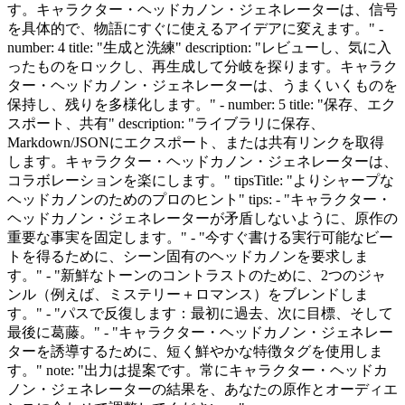
す。キャラクター・ヘッドカノン・ジェネレーターは、信号
を具体的で、物語にすぐに使えるアイデアに変えます。" -
number: 4 title: "生成と洗練" description: "レビューし、気に入
ったものをロックし、再生成して分岐を探ります。キャラク
ター・ヘッドカノン・ジェネレーターは、うまくいくものを
保持し、残りを多様化します。" - number: 5 title: "保存、エク
スポート、共有" description: "ライブラリに保存、
Markdown/JSONにエクスポート、または共有リンクを取得
します。キャラクター・ヘッドカノン・ジェネレーターは、
コラボレーションを楽にします。" tipsTitle: "よりシャープな
ヘッドカノンのためのプロのヒント" tips: - "キャラクター・
ヘッドカノン・ジェネレーターが矛盾しないように、原作の
重要な事実を固定します。" - "今すぐ書ける実行可能なビー
トを得るために、シーン固有のヘッドカノンを要求しま
す。" - "新鮮なトーンのコントラストのために、2つのジャ
ンル（例えば、ミステリー＋ロマンス）をブレンドしま
す。" - "パスで反復します：最初に過去、次に目標、そして
最後に葛藤。" - "キャラクター・ヘッドカノン・ジェネレー
ターを誘導するために、短く鮮やかな特徴タグを使用しま
す。" note: "出力は提案です。常にキャラクター・ヘッドカ
ノン・ジェネレーターの結果を、あなたの原作とオーディエ