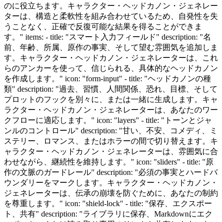
のに役立ちます。キャラクター・ヘッドカノン・ジェネレー
ターは、構造と柔軟性を組み合わせているため、自発性を失
うことなく、正確で反復可能な結果を得ることができま
す。" items: - title: "スマート入力フィールド" description: "名
前、年齢、所属、原作の事実、そして望む雰囲気を追加しま
す。キャラクター・ヘッドカノン・ジェネレーターは、これ
らのアンカーを使って、信じられる、具体的なヘッドカノン
を作成します。" icon: "form-input" - title: "ヘッドカノンの種
類" description: "過去、習慣、人間関係、恐れ、目標、そして
プロットのフックを別々に、または一緒に生成します。キャ
ラクター・ヘッドカノン・ジェネレーターは、あなたのワー
クフローに適応します。" icon: "layers" - title: "トーンとジャ
ンルのコントロール" description: "甘い、不安、コメディ、ミ
ステリー、ロマンス、またはホラーの間で切り替えます。キ
ャラクター・ヘッドカノン・ジェネレーターは、雰囲気に合
わせながら、継続性を維持します。" icon: "sliders" - title: "原
作の文脈のガードレール" description: "必須の事実とハードバ
ウンダリーをマークします。キャラクター・ヘッドカノン・
ジェネレーターは、伝承の崩壊を防ぐために、あなたの制約
を尊重します。" icon: "shield-lock" - title: "保存、エクスポー
ト、共有" description: "ライブラリに保存、Markdownにエク