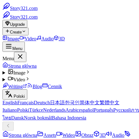
Story321.com
Story321.com
Upgrade
Create
Image
Video
Audio
3D
Menu
Menu
Strona główna
Image
Video
Writing
Blog
Cennik
Polski
English
Français
Deutsch
日本語
한국인
简体中文
繁體中文
Italiano
Polski
Türkçe
Nederlands
Arabic
español
Português
Русский
ภา
ไทย
Dansk
Norsk bokmål
Bahasa Indonesia
Strona główna
Assets
Wideo
Obraz
3D
Audio