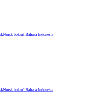
sk
Norsk bokmål
Bahasa Indonesia
sk
Norsk bokmål
Bahasa Indonesia