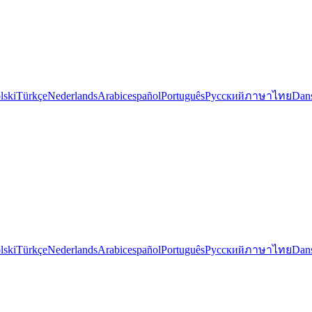
lski
Türkçe
Nederlands
Arabic
español
Português
Русский
ภาษาไทย
Dan
lski
Türkçe
Nederlands
Arabic
español
Português
Русский
ภาษาไทย
Dan