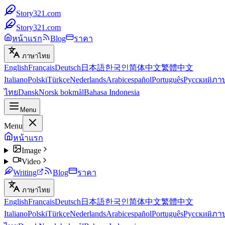
Story321.com
Story321.com
หน้าแรก
Blog
ราคา
ภาษาไทย
English
Français
Deutsch
日本語
한국인
简体中文
繁體中文
Italiano
Polski
Türkçe
Nederlands
Arabic
español
Português
Русский
ภา
ไทย
Dansk
Norsk bokmål
Bahasa Indonesia
Menu
Menu
หน้าแรก
Image
Video
Writing
Blog
ราคา
ภาษาไทย
English
Français
Deutsch
日本語
한국인
简体中文
繁體中文
Italiano
Polski
Türkçe
Nederlands
Arabic
español
Português
Русский
ภา