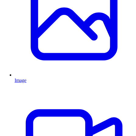
Image