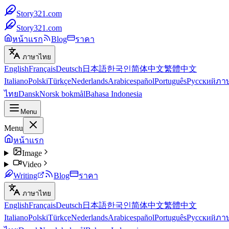
Story321.com
Story321.com
หน้าแรก
Blog
ราคา
ภาษาไทย
English
Français
Deutsch
日本語
한국인
简体中文
繁體中文
Italiano
Polski
Türkçe
Nederlands
Arabic
español
Português
Русский
ภา
ไทย
Dansk
Norsk bokmål
Bahasa Indonesia
Menu
Menu
หน้าแรก
Image
Video
Writing
Blog
ราคา
ภาษาไทย
English
Français
Deutsch
日本語
한국인
简体中文
繁體中文
Italiano
Polski
Türkçe
Nederlands
Arabic
español
Português
Русский
ภา