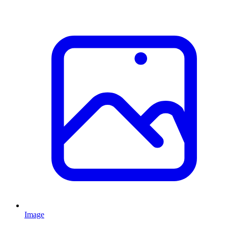
Image