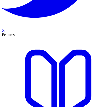
X
Features