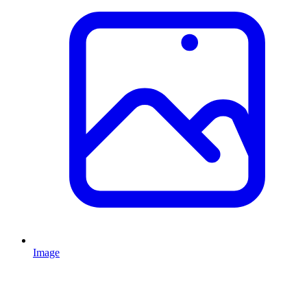
Image