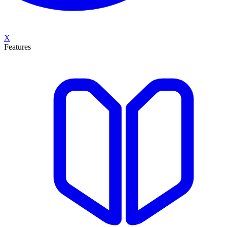
X
Features