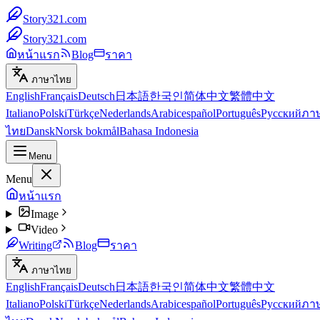
Story321.com
Story321.com
หน้าแรก
Blog
ราคา
ภาษาไทย
English
Français
Deutsch
日本語
한국인
简体中文
繁體中文
Italiano
Polski
Türkçe
Nederlands
Arabic
español
Português
Русский
ภา
ไทย
Dansk
Norsk bokmål
Bahasa Indonesia
Menu
Menu
หน้าแรก
Image
Video
Writing
Blog
ราคา
ภาษาไทย
English
Français
Deutsch
日本語
한국인
简体中文
繁體中文
Italiano
Polski
Türkçe
Nederlands
Arabic
español
Português
Русский
ภา