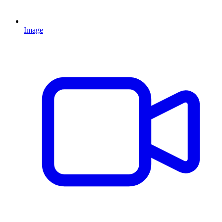
Image