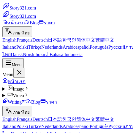
Story321.com
Story321.com
หน้าแรก
Blog
ราคา
ภาษาไทย
English
Français
Deutsch
日本語
한국인
简体中文
繁體中文
Italiano
Polski
Türkçe
Nederlands
Arabic
español
Português
Русский
ภา
ไทย
Dansk
Norsk bokmål
Bahasa Indonesia
Menu
Menu
หน้าแรก
Image
Video
Writing
Blog
ราคา
ภาษาไทย
English
Français
Deutsch
日本語
한국인
简体中文
繁體中文
Italiano
Polski
Türkçe
Nederlands
Arabic
español
Português
Русский
ภา