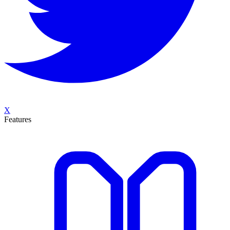
X
Features