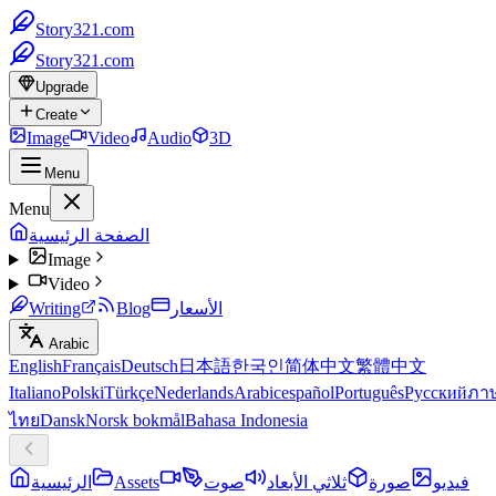
Story321.com
Story321.com
Upgrade
Create
Image
Video
Audio
3D
Menu
Menu
الصفحة الرئيسية
Image
Video
الأسعار
Blog
Writing
Arabic
English
Français
Deutsch
日本語
한국인
简体中文
繁體中文
Italiano
Polski
Türkçe
Nederlands
Arabic
español
Português
Русский
ภา
ไทย
Dansk
Norsk bokmål
Bahasa Indonesia
فيديو
صورة
ثلاثي الأبعاد
صوت
Assets
الرئيسية