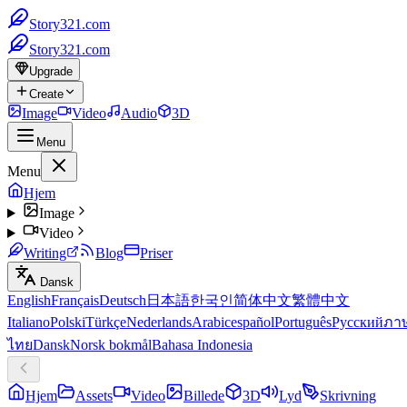
Story321.com
Story321.com
Upgrade
Create
Image
Video
Audio
3D
Menu
Menu
Hjem
Image
Video
Writing
Blog
Priser
Dansk
English
Français
Deutsch
日本語
한국인
简体中文
繁體中文
Italiano
Polski
Türkçe
Nederlands
Arabic
español
Português
Русский
ภา
ไทย
Dansk
Norsk bokmål
Bahasa Indonesia
Hjem
Assets
Video
Billede
3D
Lyd
Skrivning