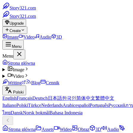
Story321.com
Story321.com
Upgrade
Create
Image
Video
Audio
3D
Menu
Menu
Strona główna
Image
Video
Writing
Blog
Cennik
Polski
English
Français
Deutsch
日本語
한국인
简体中文
繁體中文
Italiano
Polski
Türkçe
Nederlands
Arabic
español
Português
Русский
ภา
ไทย
Dansk
Norsk bokmål
Bahasa Indonesia
Strona główna
Assets
Wideo
Obraz
3D
Audio