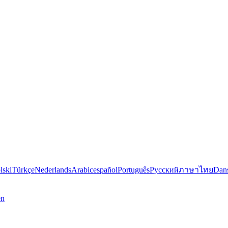
lski
Türkçe
Nederlands
Arabic
español
Português
Русский
ภาษาไทย
Dan
en