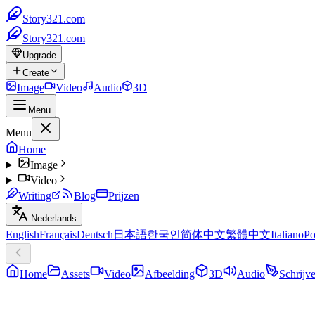
Story321.com
Story321.com
Upgrade
Create
Image
Video
Audio
3D
Menu
Menu
Home
Image
Video
Writing
Blog
Prijzen
Nederlands
English
Français
Deutsch
日本語
한국인
简体中文
繁體中文
Italiano
Po
Home
Assets
Video
Afbeelding
3D
Audio
Schrijv