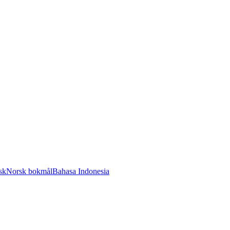
sk
Norsk bokmål
Bahasa Indonesia