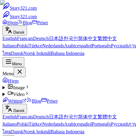
Story321.com
Story321.com
Hjem
Blog
Priser
Dansk
English
Français
Deutsch
日本語
한국인
简体中文
繁體中文
Italiano
Polski
Türkçe
Nederlands
Arabic
español
Português
Русский
ภา
ไทย
Dansk
Norsk bokmål
Bahasa Indonesia
Menu
Menu
Hjem
Image
Video
Writing
Blog
Priser
Dansk
English
Français
Deutsch
日本語
한국인
简体中文
繁體中文
Italiano
Polski
Türkçe
Nederlands
Arabic
español
Português
Русский
ภา
ไทย
Dansk
Norsk bokmål
Bahasa Indonesia