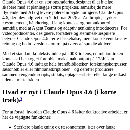
Claude Opus 4.6 er en stor opgradering designet til at hjælpe
skabere med at planlægge større projekter, samarbejde mere
flydende med AI og levere poleret arbejde hurtigere. Claude Opus
4.6, der blev udgivet den 5. februar 2026 af Anthropic, styrker
ræsonnement, håndtering af lang kontekst og outputkontrol,
samtidig med at Agent Teams og adaptiv tænkning introduceres. For
videoproducenter, designere, forfattere og stemmeskuespillere
betyder Claude Opus 4.6 færre flaskehalse, mere konsekvent kreativ
retning og bedre versionskontrol på tværs af spredte aktiver.
Med et standard kontekstvindue på 200K tokens, en million-token
kontekst i beta og et fordoblet maksimalt output på 128K kan
Claude Opus 4.6 indtage hele brandbiblioteker, forskningskorpusser,
sæsonbibler eller filmtransskriptioner – og derefter producere
sammenhængende scripts, stilkits, optagelseslister eller lange udkast
uden at miste tråden.
Hvad er nyt i Claude Opus 4.6 (i korte
træk)
#
For at forstå, hvordan Claude Opus 4.6 løfter det kreative arbejde, er
her de vigtigste funktioner:
Stærkere planlægning og ræsonnement, især over lange,