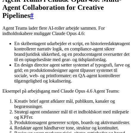
Agent Collaboration for Creative
Pipelines
#
Agent Teams lader flere AI-roller arbejde sammen. For
indholdsskabere muliggør Claude Opus 4.6:
En skribentagent udarbejder et script, en historieredaktøragent
kontrollerer narrativ logik, en compliance-agent sikrer
brand/juridisk sikkerhed, og en producentagent oversætter det
til en optagelsesliste med gear- og tidsplanforslag.
En design director agent sætter systemet af typografi, farve og
grid; en produktionsdesigner agent tilpasser systemet til
sociale, web- og printformater; en QA-agent kontrollerer
tilgængelighed og lokalisering.
Eksempel på arbejdsgang med Claude Opus 4.6 Agent Teams:
Kreativ brief agent afklarer mål, publikum, kanaler og
begrænsninger.
Strategi agent omdanner mål til et indholdskort med milepæle
og KPI'er.
Produktionsagent genererer scripts, boards og aktivmanifester.
Redaktør agent håndhæver tone, struktur og kontinuitet.