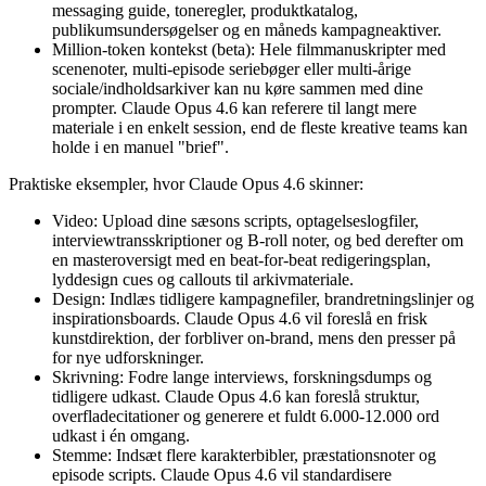
messaging guide, toneregler, produktkatalog,
publikumsundersøgelser og en måneds kampagneaktiver.
Million-token kontekst (beta): Hele filmmanuskripter med
scenenoter, multi-episode seriebøger eller multi-årige
sociale/indholdsarkiver kan nu køre sammen med dine
prompter. Claude Opus 4.6 kan referere til langt mere
materiale i en enkelt session, end de fleste kreative teams kan
holde i en manuel "brief".
Praktiske eksempler, hvor Claude Opus 4.6 skinner:
Video: Upload dine sæsons scripts, optagelseslogfiler,
interviewtransskriptioner og B-roll noter, og bed derefter om
en masteroversigt med en beat-for-beat redigeringsplan,
lyddesign cues og callouts til arkivmateriale.
Design: Indlæs tidligere kampagnefiler, brandretningslinjer og
inspirationsboards. Claude Opus 4.6 vil foreslå en frisk
kunstdirektion, der forbliver on-brand, mens den presser på
for nye udforskninger.
Skrivning: Fodre lange interviews, forskningsdumps og
tidligere udkast. Claude Opus 4.6 kan foreslå struktur,
overfladecitationer og generere et fuldt 6.000-12.000 ord
udkast i én omgang.
Stemme: Indsæt flere karakterbibler, præstationsnoter og
episode scripts. Claude Opus 4.6 vil standardisere