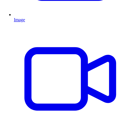
Image