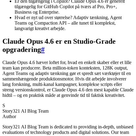
Er den tilgængelig i Copilot? Claude Opus 4.6 er generelt
tilgængelig for GitHub Copilot på tværs af Pro, Pro+,
Business og Enterprise.
Hvad er nyt ud over størrelse? Adaptiv tænkning, Agent
Teams og Compaction API – alle tunet til komplekst,
langvarigt kreativt arbejde.
Claude Opus 4.6 er en Studio-Grade
opgradering
#
Claude Opus 4.6 hæver loftet for, hvad en enkelt skaber eller et lille
team kan producere. Beta million-token konteksten, 128K output,
Agent Teams og adaptiv tænkning gør et spredt sæt værktøjer til en
sammenhængende produktionsmotor. Hvis dit arbejde involverer
lang forskning, multi-kanal kampagner, komplekse scripts eller
streng versionskontrol, er Claude Opus 4.6 den mest kapable Claude
hidtil – og en praktisk måde at genvinde tid til faktisk kreativitet.
S
Story321 AI Blog Team
Author
Story321 AI Blog Team is dedicated to providing in-depth, unbiased
evaluations of technology products and digital solutions. Our team