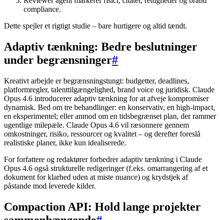
Reviewer agent markerer risici, citater, rettigheder og brand
compliance.
Dette spejler et rigtigt studie – bare hurtigere og altid tændt.
Adaptiv tænkning: Bedre beslutninger
under begrænsninger
#
Kreativt arbejde er begrænsningstungt: budgetter, deadlines,
platformregler, talenttilgængelighed, brand voice og juridisk. Claude
Opus 4.6 introducerer adaptiv tænkning for at afveje kompromiser
dynamisk. Bed om tre behandlinger: en konservativ, en high-impact,
en eksperimentel; eller anmod om en tidsbegrænset plan, der rammer
ugentlige milepæle. Claude Opus 4.6 vil ræsonnere gennem
omkostninger, risiko, ressourcer og kvalitet – og derefter foreslå
realistiske planer, ikke kun idealiserede.
For forfattere og redaktører forbedrer adaptiv tænkning i Claude
Opus 4.6 også strukturelle redigeringer (f.eks. omarrangering af et
dokument for klarhed uden at miste nuance) og krydstjek af
påstande mod leverede kilder.
Compaction API: Hold lange projekter
sammenhængende
#