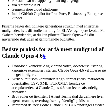
På Claude.ai webappen (globalt tilgængelig)
Via Anthropic API
Gennem store cloud platforme
Inde i GitHub Copilot for Pro, Pro+, Business og Enterprise
kunder
Priserne følger den tidligere generations struktur, med enterprise
muligheder, hvis dit studie har brug for SLA'er og højere kvoter. For
skabere betyder det, at du kan pilotere Claude Opus 4.6 i din
nuværende stak uden at genforhandle budgetter.
Bedste praksis for at få mest muligt ud af
Claude Opus 4.6
#
Front-load kontekst: Angiv brand voice, do-not-use lister og
kanoniske eksempler i starten. Claude Opus 4.6 vil tilpasse sig
meget hurtigere.
Skriv output som kontrakter: Angiv format (f.eks. markdown
overskrifter, CSV, XML, FCPXML), længde og
acceptkriterier, så Claude Opus 4.6 kan levere afsendelige
artefakter.
Brug roller og tjeklister: I Agent Teams skal du definere hver
agents mandat, overdragelser og "færdig" tjeklister.
Iterer med deltaer: Fodre Claude Opus 4.6 ændringer i stedet