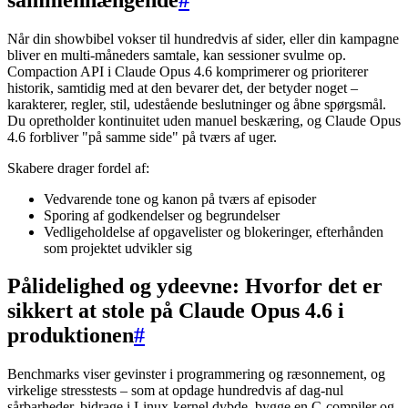
Når din showbibel vokser til hundredvis af sider, eller din kampagne
bliver en multi-måneders samtale, kan sessioner svulme op.
Compaction API i Claude Opus 4.6 komprimerer og prioriterer
historik, samtidig med at den bevarer det, der betyder noget –
karakterer, regler, stil, udestående beslutninger og åbne spørgsmål.
Du opretholder kontinuitet uden manuel beskæring, og Claude Opus
4.6 forbliver "på samme side" på tværs af uger.
Skabere drager fordel af:
Vedvarende tone og kanon på tværs af episoder
Sporing af godkendelser og begrundelser
Vedligeholdelse af opgavelister og blokeringer, efterhånden
som projektet udvikler sig
Pålidelighed og ydeevne: Hvorfor det er
sikkert at stole på Claude Opus 4.6 i
produktionen
#
Benchmarks viser gevinster i programmering og ræsonnement, og
virkelige stresstests – som at opdage hundredvis af dag-nul
sårbarheder, bidrage i Linux-kernel dybde, bygge en C-compiler og