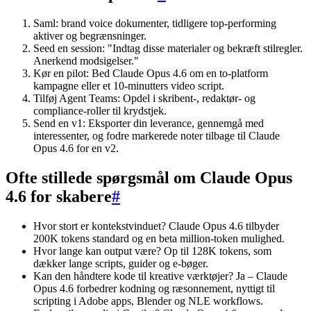
Saml: brand voice dokumenter, tidligere top-performing
aktiver og begrænsninger.
Seed en session: "Indtag disse materialer og bekræft stilregler.
Anerkend modsigelser."
Kør en pilot: Bed Claude Opus 4.6 om en to-platform
kampagne eller et 10-minutters video script.
Tilføj Agent Teams: Opdel i skribent-, redaktør- og
compliance-roller til krydstjek.
Send en v1: Eksporter din leverance, gennemgå med
interessenter, og fodre markerede noter tilbage til Claude
Opus 4.6 for en v2.
Ofte stillede spørgsmål om Claude Opus
4.6 for skabere
#
Hvor stort er kontekstvinduet? Claude Opus 4.6 tilbyder
200K tokens standard og en beta million-token mulighed.
Hvor lange kan output være? Op til 128K tokens, som
dækker lange scripts, guider og e-bøger.
Kan den håndtere kode til kreative værktøjer? Ja – Claude
Opus 4.6 forbedrer kodning og ræsonnement, nyttigt til
scripting i Adobe apps, Blender og NLE workflows.