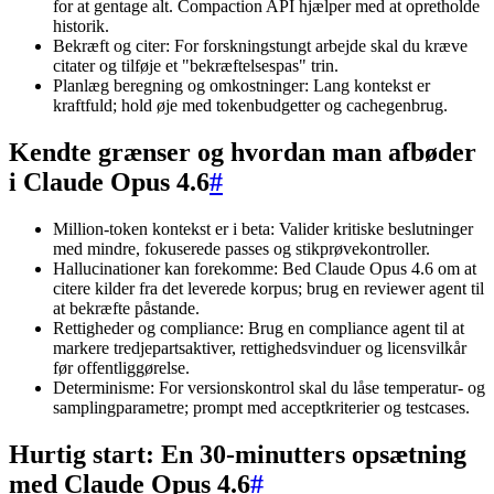
for at gentage alt. Compaction API hjælper med at opretholde
historik.
Bekræft og citer: For forskningstungt arbejde skal du kræve
citater og tilføje et "bekræftelsespas" trin.
Planlæg beregning og omkostninger: Lang kontekst er
kraftfuld; hold øje med tokenbudgetter og cachegenbrug.
Kendte grænser og hvordan man afbøder
i Claude Opus 4.6
#
Million-token kontekst er i beta: Valider kritiske beslutninger
med mindre, fokuserede passes og stikprøvekontroller.
Hallucinationer kan forekomme: Bed Claude Opus 4.6 om at
citere kilder fra det leverede korpus; brug en reviewer agent til
at bekræfte påstande.
Rettigheder og compliance: Brug en compliance agent til at
markere tredjepartsaktiver, rettighedsvinduer og licensvilkår
før offentliggørelse.
Determinisme: For versionskontrol skal du låse temperatur- og
samplingparametre; prompt med acceptkriterier og testcases.
Hurtig start: En 30-minutters opsætning
med Claude Opus 4.6
#