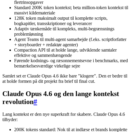
flertrinsopgaver
Standard 200K token kontekst; beta million-token kontekst til
massivt kildemateriale
128K token maksimalt output til komplette scripts,
bogkapitler, transskriptioner og leverancer
Adaptiv tænkemåde til kompleks, multi-begrænsnings
problemløsning
Agent Teams til multi-agent samarbejde (f.eks. scriptforfatter
+ storyboarder + redaktør agenter)
Compaction API til at holde lange, udviklende samtaler
effektive og sammenhængende
Førende kodnings- og ræsonnementsevne i benchmarks, med
bemærkelsesværdige virkelige sejre
Samlet set er Claude Opus 4.6 ikke bare "klogere". Den er bedre til
at holde formen på dit projekt fra brief til final cut.
Claude Opus 4.6 og den lange kontekst
revolution
#
Lang kontekst er den nye superkraft for skabere. Claude Opus 4.6
tilbyder:
200K tokens standard: Nok til at indlæse et brands komplette