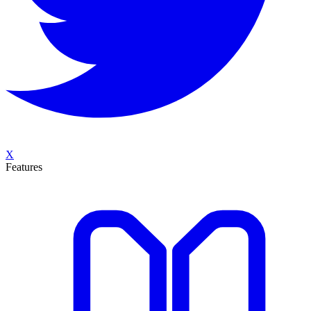
X
Features