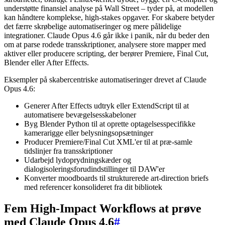
understøtte finansiel analyse på Wall Street – tyder på, at modellen
kan håndtere komplekse, high-stakes opgaver. For skabere betyder
det færre skrøbelige automatiseringer og mere pålidelige
integrationer. Claude Opus 4.6 går ikke i panik, når du beder den
om at parse rodede transskriptioner, analysere store mapper med
aktiver eller producere scripting, der berører Premiere, Final Cut,
Blender eller After Effects.
Eksempler på skabercentriske automatiseringer drevet af Claude
Opus 4.6:
Generer After Effects udtryk eller ExtendScript til at
automatisere bevægelsesskabeloner
Byg Blender Python til at oprette optagelsesspecifikke
kamerarigge eller belysningsopsætninger
Producer Premiere/Final Cut XML'er til at præ-samle
tidslinjer fra transskriptioner
Udarbejd lydoprydningskæder og
dialogisoleringsforudindstillinger til DAW'er
Konverter moodboards til strukturerede art-direction briefs
med referencer konsolideret fra dit bibliotek
Fem High-Impact Workflows at prøve
med Claude Opus 4.6
#