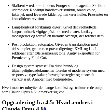
Skribent + redaktør tandem: Funger som to agenter. Skribent
udarbejder. Redaktør håndhæver struktur, brand voice,
faktatjek mod leverede kilder og markerer huller. Præsenter en
konsolideret revision.
Lang-kontekst forsknings digest: Givet det vedhæftede
korpus, udtræk vigtige påstande med citater, kortlæg
modsigelser og foreslå en narrativ oversigt, der forener dem.
Post-produktion automator: Givet en transskription med
tidsstempler, generer en præ-redigerings XML og label
sektioner efter følelsesmæssig tone. Angiv eksporttrin for
Premiere og Final Cut.
Design system syntese: Fra disse brand- og
tilgængelighedsdokumenter foreslås et moderne system med
responsive typeskalaer, bevægelsesregler og et socialt
værktøjssæt. Annoter med begrundelse.
Hvert mønster udnytter den lange kontekst og strukturerede output,
som Claude Opus 4.6 udmærker sig ved.
Opgradering fra 4.5: Hvad ændres i
Claude Opus 4.6
#