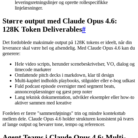
leveringsretningslinjer og oprette rollespecifikke
linjelæsninger.
Større output med Claude Opus 4.6:
128K Token Deliverables
#
Det fordoblede maksimale output på 128K tokens er ideelt, når din
leverance skal være hel og afsendelig. Med Claude Opus 4.6 kan du
generere:
Hele video scripts, herunder scenebeskrivelser, VO, dialog og
timecode markører
Omfattende pitch decks i markdown, klar til design
Multi-kapitel indholds playbooks, stilguider eller e-bog udkast
Fuld podcast episode oversigter med segment beats,
annonceoplæsninger og gæst prep noter
Lang teknisk dokumentation, udvikler eksempler eller how-to
aktiver sammen med kreative
Fordelen er færre "sammenføjnings" trin og mindre konteksttab
mellem dele. Claude Opus 4.6 holder strukturen konsistent på tværs
af lange output og bevarer tone, tempo og referencer.
Agent Teams i Claude Opus 4.6: Multi-