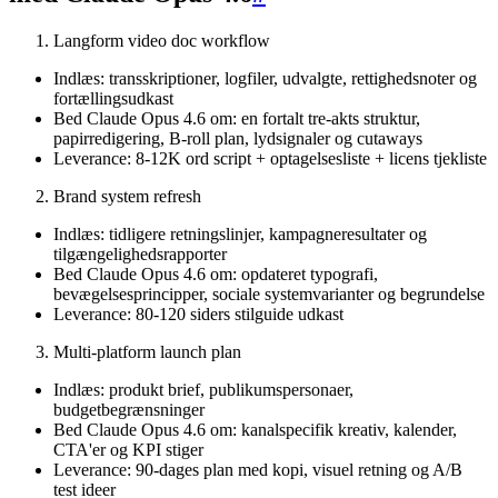
Langform video doc workflow
Indlæs: transskriptioner, logfiler, udvalgte, rettighedsnoter og
fortællingsudkast
Bed Claude Opus 4.6 om: en fortalt tre-akts struktur,
papirredigering, B-roll plan, lydsignaler og cutaways
Leverance: 8-12K ord script + optagelsesliste + licens tjekliste
Brand system refresh
Indlæs: tidligere retningslinjer, kampagneresultater og
tilgængelighedsrapporter
Bed Claude Opus 4.6 om: opdateret typografi,
bevægelsesprincipper, sociale systemvarianter og begrundelse
Leverance: 80-120 siders stilguide udkast
Multi-platform launch plan
Indlæs: produkt brief, publikumspersonaer,
budgetbegrænsninger
Bed Claude Opus 4.6 om: kanalspecifik kreativ, kalender,
CTA'er og KPI stiger
Leverance: 90-dages plan med kopi, visuel retning og A/B
test ideer