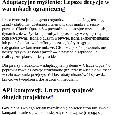
Adaptacyjne myślenie: Lepsze decyzje w
warunkach ograniczeń
#
Praca twórcza jest obciążona ograniczeniami: budżety, terminy,
zasady platformy, dostępność talentów, głos marki i przepisy
prawne. Claude Opus 4.6 wprowadza adaptacyjne myślenie, aby
dynamicznie ważyć kompromisy. Poproś o trzy wersje: jedną
konserwatywną, jedną o dużym wpływie, jedną eksperymentalną;
lub poproś o plan w określonym czasie, który osiągnie
cotygodniowe kamienie milowe. Claude Opus 4.6 przeanalizuje
koszty, ryzyko, zasoby i jakość — a następnie zaproponuje
realistyczne plany, a nie tylko idealne.
Dla pisarzy i redaktorów adaptacyjne myślenie w Claude Opus 4.6
poprawia również edycje strukturalne (np. przestawianie dokumentu
w celu uzyskania przejrzystości bez utraty niuansów) i sprawdzanie
krzyżowe twierdzeń z dostarczonymi źródłami.
API kompresji: Utrzymuj spójność
długich projektów
#
Gdy biblia Twojego serialu rozrośnie się do setek stron lub Twoja
kampania stanie się wielomiesięczną rozmową, sesje mogą się