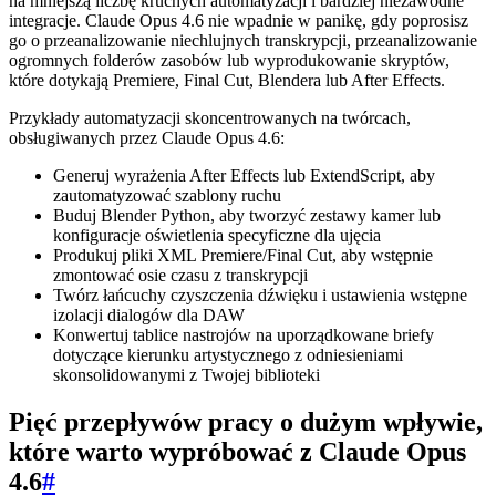
na mniejszą liczbę kruchych automatyzacji i bardziej niezawodne
integracje. Claude Opus 4.6 nie wpadnie w panikę, gdy poprosisz
go o przeanalizowanie niechlujnych transkrypcji, przeanalizowanie
ogromnych folderów zasobów lub wyprodukowanie skryptów,
które dotykają Premiere, Final Cut, Blendera lub After Effects.
Przykłady automatyzacji skoncentrowanych na twórcach,
obsługiwanych przez Claude Opus 4.6:
Generuj wyrażenia After Effects lub ExtendScript, aby
zautomatyzować szablony ruchu
Buduj Blender Python, aby tworzyć zestawy kamer lub
konfiguracje oświetlenia specyficzne dla ujęcia
Produkuj pliki XML Premiere/Final Cut, aby wstępnie
zmontować osie czasu z transkrypcji
Twórz łańcuchy czyszczenia dźwięku i ustawienia wstępne
izolacji dialogów dla DAW
Konwertuj tablice nastrojów na uporządkowane briefy
dotyczące kierunku artystycznego z odniesieniami
skonsolidowanymi z Twojej biblioteki
Pięć przepływów pracy o dużym wpływie,
które warto wypróbować z Claude Opus
4.6
#