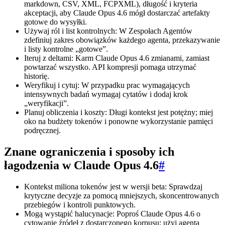
markdown, CSV, XML, FCPXML), długość i kryteria
akceptacji, aby Claude Opus 4.6 mógł dostarczać artefakty
gotowe do wysyłki.
Używaj ról i list kontrolnych: W Zespołach Agentów
zdefiniuj zakres obowiązków każdego agenta, przekazywanie
i listy kontrolne „gotowe”.
Iteruj z deltami: Karm Claude Opus 4.6 zmianami, zamiast
powtarzać wszystko. API kompresji pomaga utrzymać
historię.
Weryfikuj i cytuj: W przypadku prac wymagających
intensywnych badań wymagaj cytatów i dodaj krok
„weryfikacji”.
Planuj obliczenia i koszty: Długi kontekst jest potężny; miej
oko na budżety tokenów i ponowne wykorzystanie pamięci
podręcznej.
Znane ograniczenia i sposoby ich
łagodzenia w Claude Opus 4.6
#
Kontekst miliona tokenów jest w wersji beta: Sprawdzaj
krytyczne decyzje za pomocą mniejszych, skoncentrowanych
przebiegów i kontroli punktowych.
Mogą wystąpić halucynacje: Poproś Claude Opus 4.6 o
cytowanie źródeł z dostarczonego korpusu; użyj agenta