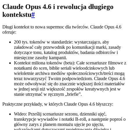
Claude Opus 4.6 i rewolucja długiego
kontekstu
#
Długi kontekst to nowa supermoc dla twórców. Claude Opus 4.6
oferuje:
200 tys. tokenów w standardzie: wystarczająco, aby
załadować cały przewodnik po komunikacji marki, zasady
dotyczące tonu, katalog produktów, badania odbiorców i
miesięczne zasoby kampanii.
Kontekst miliona tokenów (beta): Całe scenariusze filmowe z
notatkami do scen, biblie seriali wieloodcinkowych lub
wieloletnie archiwa mediów społecznościowych/treści mogą
teraz towarzyszyć Twoim podpowiedziom. Claude Opus 4.6
może odwoływać się do znacznie większej ilości materiałów
w jednej sesji niż większość zespołów kreatywnych jest w
stanie utrzymać w ręcznym „briefie”.
Praktyczne przykłady, w których Claude Opus 4.6 błyszczy:
Wideo: Prześlij scenariusze sezonu, dzienniki ujęć,
transkrypcje wywiadów i notatki B‑roll, a następnie poproś o
główny zarys z planem montażu ujęcie po ujęciu,
wskazówkami dotyczącymi projektowania dźwięku i