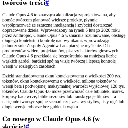
twórców treści
#
Claude Opus 4.6 to znacząca aktualizacja zaprojektowana, aby
pomóc twórcom planować większe projekty, płynniej
współpracować ze sztuczną inteligencją i szybciej dostarczać
dopracowane dzieła. Wprowadzony na rynek 5 lutego 2026 roku
przez Anthropic, Claude Opus 4.6 wzmacnia rozumowanie, obsługę
długiego kontekstu i kontrolę nad wynikami, wprowadzając
jednocześnie Zespoły Agentów i adaptacyjne myślenie. Dla
producentów wideo, projektantów, pisarzy i aktorów głosowych
Claude Opus 4.6 przekłada się bezpośrednio na mniejszą liczbę
wąskich gardeł, bardziej spójną wizję twórczą i lepszą kontrolę
wersji w rozległych zasobach.
Dzięki standardowemu oknu kontekstowemu o wielkości 200 tys.
tokenów, oknu kontekstowemu o wielkości miliona tokenów w
wersji beta i podwojonej maksymalnej wartości wyjściowej 128 tys.
tokenów, Claude Opus 4.6 może przetwarzać całe biblioteki marek,
korpusy badawcze, biblie sezonów lub transkrypcje filmów – a
następnie tworzyć spójne scenariusze, zestawy stylów, listy ujęć lub
długie wersje robocze bez gubienia wątku.
Co nowego w Claude Opus 4.6 (w
skrócie)
#