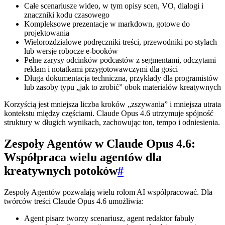
Całe scenariusze wideo, w tym opisy scen, VO, dialogi i
znaczniki kodu czasowego
Kompleksowe prezentacje w markdown, gotowe do
projektowania
Wielorozdziałowe podręczniki treści, przewodniki po stylach
lub wersje robocze e‑booków
Pełne zarysy odcinków podcastów z segmentami, odczytami
reklam i notatkami przygotowawczymi dla gości
Długa dokumentacja techniczna, przykłady dla programistów
lub zasoby typu „jak to zrobić” obok materiałów kreatywnych
Korzyścią jest mniejsza liczba kroków „zszywania” i mniejsza utrata
kontekstu między częściami. Claude Opus 4.6 utrzymuje spójność
struktury w długich wynikach, zachowując ton, tempo i odniesienia.
Zespoły Agentów w Claude Opus 4.6:
Współpraca wielu agentów dla
kreatywnych potoków
#
Zespoły Agentów pozwalają wielu rolom AI współpracować. Dla
twórców treści Claude Opus 4.6 umożliwia:
Agent pisarz tworzy scenariusz, agent redaktor fabuły