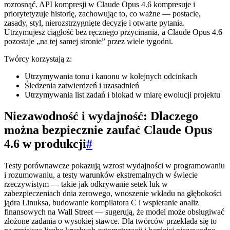
rozrosnąć. API kompresji w Claude Opus 4.6 kompresuje i
priorytetyzuje historię, zachowując to, co ważne — postacie,
zasady, styl, nierozstrzygnięte decyzje i otwarte pytania.
Utrzymujesz ciągłość bez ręcznego przycinania, a Claude Opus 4.6
pozostaje „na tej samej stronie” przez wiele tygodni.
Twórcy korzystają z:
Utrzymywania tonu i kanonu w kolejnych odcinkach
Śledzenia zatwierdzeń i uzasadnień
Utrzymywania list zadań i blokad w miarę ewolucji projektu
Niezawodność i wydajność: Dlaczego
można bezpiecznie zaufać Claude Opus
4.6 w produkcji
#
Testy porównawcze pokazują wzrost wydajności w programowaniu
i rozumowaniu, a testy warunków ekstremalnych w świecie
rzeczywistym — takie jak odkrywanie setek luk w
zabezpieczeniach dnia zerowego, wnoszenie wkładu na głębokości
jądra Linuksa, budowanie kompilatora C i wspieranie analiz
finansowych na Wall Street — sugerują, że model może obsługiwać
złożone zadania o wysokiej stawce. Dla twórców przekłada się to