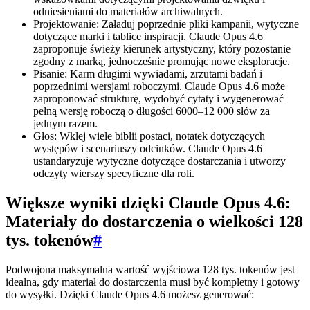
odniesieniami do materiałów archiwalnych.
Projektowanie: Załaduj poprzednie pliki kampanii, wytyczne
dotyczące marki i tablice inspiracji. Claude Opus 4.6
zaproponuje świeży kierunek artystyczny, który pozostanie
zgodny z marką, jednocześnie promując nowe eksploracje.
Pisanie: Karm długimi wywiadami, zrzutami badań i
poprzednimi wersjami roboczymi. Claude Opus 4.6 może
zaproponować strukturę, wydobyć cytaty i wygenerować
pełną wersję roboczą o długości 6000–12 000 słów za
jednym razem.
Głos: Wklej wiele biblii postaci, notatek dotyczących
występów i scenariuszy odcinków. Claude Opus 4.6
ustandaryzuje wytyczne dotyczące dostarczania i utworzy
odczyty wierszy specyficzne dla roli.
Większe wyniki dzięki Claude Opus 4.6:
Materiały do dostarczenia o wielkości 128
tys. tokenów
#
Podwojona maksymalna wartość wyjściowa 128 tys. tokenów jest
idealna, gdy materiał do dostarczenia musi być kompletny i gotowy
do wysyłki. Dzięki Claude Opus 4.6 możesz generować: