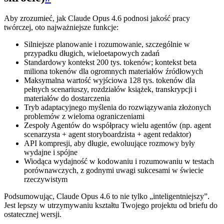
Aby zrozumieć, jak Claude Opus 4.6 podnosi jakość pracy
twórczej, oto najważniejsze funkcje:
Silniejsze planowanie i rozumowanie, szczególnie w
przypadku długich, wieloetapowych zadań
Standardowy kontekst 200 tys. tokenów; kontekst beta
miliona tokenów dla ogromnych materiałów źródłowych
Maksymalna wartość wyjściowa 128 tys. tokenów dla
pełnych scenariuszy, rozdziałów książek, transkrypcji i
materiałów do dostarczenia
Tryb adaptacyjnego myślenia do rozwiązywania złożonych
problemów z wieloma ograniczeniami
Zespoły Agentów do współpracy wielu agentów (np. agent
scenarzysta + agent storyboardzista + agent redaktor)
API kompresji, aby długie, ewoluujące rozmowy były
wydajne i spójne
Wiodąca wydajność w kodowaniu i rozumowaniu w testach
porównawczych, z godnymi uwagi sukcesami w świecie
rzeczywistym
Podsumowując, Claude Opus 4.6 to nie tylko „inteligentniejszy”.
Jest lepszy w utrzymywaniu kształtu Twojego projektu od briefu do
ostatecznej wersji.