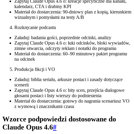
Zapytaj Claude Opus 4.6 o: kreacje specyficzne dla kanału,
kalendarz, CTA i drabiny KPI
Materiał do dostarczenia: 90‑dniowy plan z kopią, kierunkiem
wizualnym i pomysłami na testy A/B
Rozkręcanie podcastu
Załaduj: badania gości, poprzednie odcinki, analizy
Zapytaj Claude Opus 4.6 o: łuki odcinków, bloki wywiadów,
zimne otwarcia, odczyty reklam i notatki do programu
Materiał do dostarczenia: 60–90 minutowy pakiet programu
na odcinek
Produkcja fikcji i VO
Załaduj: biblia serialu, arkusze postaci i zasady dotyczące
scenerii
Zapytaj Claude Opus 4.6 o: bity scen, przejścia dialogowe
głosami postaci i listy wierszy do podniesienia
Materiał do dostarczenia: gotowy do nagrania scenariusz VO
z wymową i znacznikami czasu
Wzorce podpowiedzi dostosowane do
Claude Opus 4.6
#