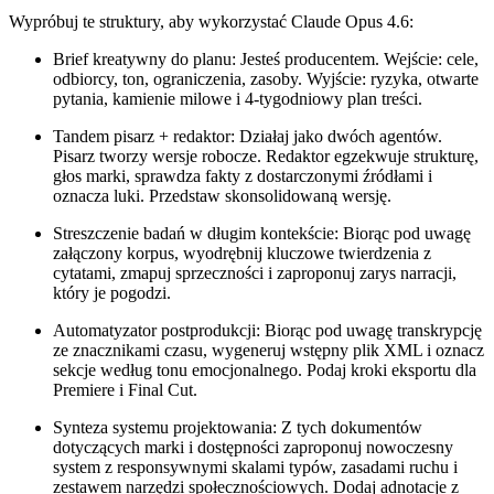
Wypróbuj te struktury, aby wykorzystać Claude Opus 4.6:
Brief kreatywny do planu: Jesteś producentem. Wejście: cele,
odbiorcy, ton, ograniczenia, zasoby. Wyjście: ryzyka, otwarte
pytania, kamienie milowe i 4‑tygodniowy plan treści.
Tandem pisarz + redaktor: Działaj jako dwóch agentów.
Pisarz tworzy wersje robocze. Redaktor egzekwuje strukturę,
głos marki, sprawdza fakty z dostarczonymi źródłami i
oznacza luki. Przedstaw skonsolidowaną wersję.
Streszczenie badań w długim kontekście: Biorąc pod uwagę
załączony korpus, wyodrębnij kluczowe twierdzenia z
cytatami, zmapuj sprzeczności i zaproponuj zarys narracji,
który je pogodzi.
Automatyzator postprodukcji: Biorąc pod uwagę transkrypcję
ze znacznikami czasu, wygeneruj wstępny plik XML i oznacz
sekcje według tonu emocjonalnego. Podaj kroki eksportu dla
Premiere i Final Cut.
Synteza systemu projektowania: Z tych dokumentów
dotyczących marki i dostępności zaproponuj nowoczesny
system z responsywnymi skalami typów, zasadami ruchu i
zestawem narzędzi społecznościowych. Dodaj adnotacje z