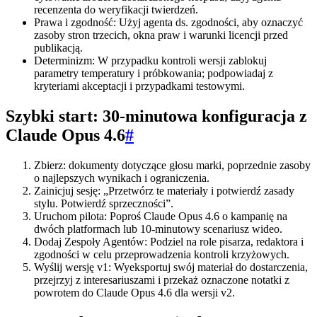
recenzenta do weryfikacji twierdzeń.
Prawa i zgodność: Użyj agenta ds. zgodności, aby oznaczyć
zasoby stron trzecich, okna praw i warunki licencji przed
publikacją.
Determinizm: W przypadku kontroli wersji zablokuj
parametry temperatury i próbkowania; podpowiadaj z
kryteriami akceptacji i przypadkami testowymi.
Szybki start: 30‑minutowa konfiguracja z
Claude Opus 4.6
#
Zbierz: dokumenty dotyczące głosu marki, poprzednie zasoby
o najlepszych wynikach i ograniczenia.
Zainicjuj sesję: „Przetwórz te materiały i potwierdź zasady
stylu. Potwierdź sprzeczności”.
Uruchom pilota: Poproś Claude Opus 4.6 o kampanię na
dwóch platformach lub 10‑minutowy scenariusz wideo.
Dodaj Zespoły Agentów: Podziel na role pisarza, redaktora i
zgodności w celu przeprowadzenia kontroli krzyżowych.
Wyślij wersję v1: Wyeksportuj swój materiał do dostarczenia,
przejrzyj z interesariuszami i przekaż oznaczone notatki z
powrotem do Claude Opus 4.6 dla wersji v2.