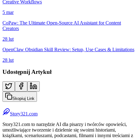
Creative Workflows
5 mar
CoPaw: The Ultimate Open-Source AI Assistant for Content
Creators
28 lut
OpenClaw Obsidian Skill Review: Setup, Use Cases & Limitations
28 lut
Udostępnij Artykuł
Skopiuj Link
Story321.com
Story321.com to narzędzie AI dla pisarzy i twórców opowieści,
umożliwiające tworzenie i dzielenie się swoimi historiami,
książkami, scenariuszami, podcastami, filmami i innymi treściami z