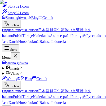
Story321.com
Story321.com
Strona główna
Blog
Cennik
Polski
English
Français
Deutsch
日本語
한국인
简体中文
繁體中文
Italiano
Polski
Türkçe
Nederlands
Arabic
español
Português
Русский
ภา
ไทย
Dansk
Norsk bokmål
Bahasa Indonesia
Menu
Menu
Strona główna
Image
Video
Writing
Blog
Cennik
Polski
English
Français
Deutsch
日本語
한국인
简体中文
繁體中文
Italiano
Polski
Türkçe
Nederlands
Arabic
español
Português
Русский
ภา
ไทย
Dansk
Norsk bokmål
Bahasa Indonesia