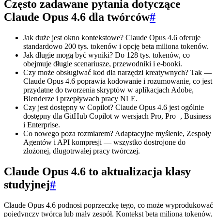
Często zadawane pytania dotyczące
Claude Opus 4.6 dla twórców
#
Jak duże jest okno kontekstowe? Claude Opus 4.6 oferuje
standardowo 200 tys. tokenów i opcję beta miliona tokenów.
Jak długie mogą być wyniki? Do 128 tys. tokenów, co
obejmuje długie scenariusze, przewodniki i e‑booki.
Czy może obsługiwać kod dla narzędzi kreatywnych? Tak —
Claude Opus 4.6 poprawia kodowanie i rozumowanie, co jest
przydatne do tworzenia skryptów w aplikacjach Adobe,
Blenderze i przepływach pracy NLE.
Czy jest dostępny w Copilot? Claude Opus 4.6 jest ogólnie
dostępny dla GitHub Copilot w wersjach Pro, Pro+, Business
i Enterprise.
Co nowego poza rozmiarem? Adaptacyjne myślenie, Zespoły
Agentów i API kompresji — wszystko dostrojone do
złożonej, długotrwałej pracy twórczej.
Claude Opus 4.6 to aktualizacja klasy
studyjnej
#
Claude Opus 4.6 podnosi poprzeczkę tego, co może wyprodukować
pojedynczy twórca lub mały zespół. Kontekst beta miliona tokenów,