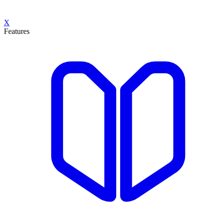
X
Features