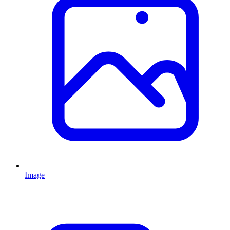
Image