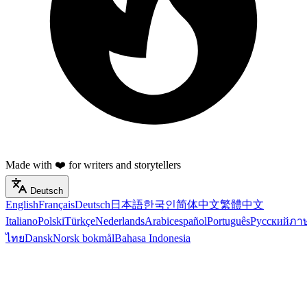
Made with ❤️ for writers and storytellers
Deutsch
English
Français
Deutsch
日本語
한국인
简体中文
繁體中文
Italiano
Polski
Türkçe
Nederlands
Arabic
español
Português
Русский
ภา
ไทย
Dansk
Norsk bokmål
Bahasa Indonesia