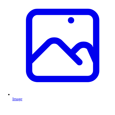
Image