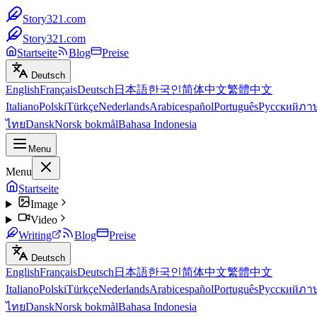
Story321.com
Story321.com
Startseite
Blog
Preise
Deutsch
English
Français
Deutsch
日本語
한국인
简体中文
繁體中文
Italiano
Polski
Türkçe
Nederlands
Arabic
español
Português
Русский
ภา
ไทย
Dansk
Norsk bokmål
Bahasa Indonesia
Menu
Menu
Startseite
Image
Video
Writing
Blog
Preise
Deutsch
English
Français
Deutsch
日本語
한국인
简体中文
繁體中文
Italiano
Polski
Türkçe
Nederlands
Arabic
español
Português
Русский
ภา
ไทย
Dansk
Norsk bokmål
Bahasa Indonesia