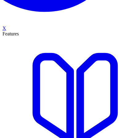
X
Features