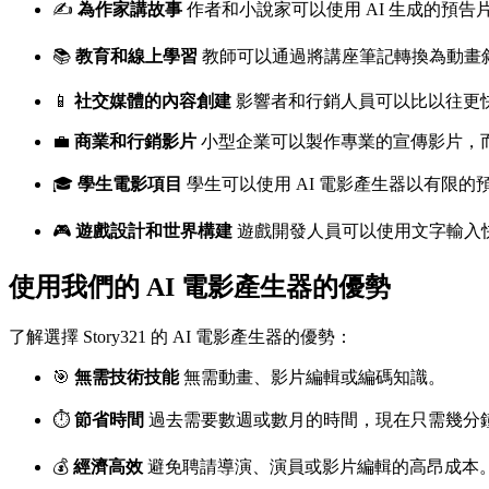
✍️
為作家講故事
作者和小說家可以使用 AI 生成的預
📚
教育和線上學習
教師可以通過將講座筆記轉換為動畫
📱
社交媒體的內容創建
影響者和行銷人員可以比以往更快地創建 T
💼
商業和行銷影片
小型企業可以製作專業的宣傳影片，
🎓
學生電影項目
學生可以使用 AI 電影產生器以有限
🎮
遊戲設計和世界構建
遊戲開發人員可以使用文字輸入
使用我們的 AI 電影產生器的優勢
了解選擇 Story321 的 AI 電影產生器的優勢：
🎯
無需技術技能
無需動畫、影片編輯或編碼知識。
⏱️
節省時間
過去需要數週或數月的時間，現在只需幾分
💰
經濟高效
避免聘請導演、演員或影片編輯的高昂成本