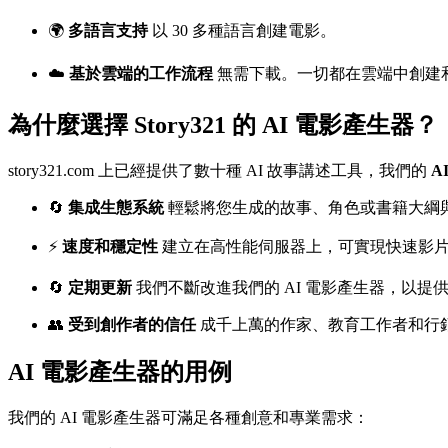
🌍
多語言支持
以 30 多種語言創建電影。
☁️
基於雲端的工作流程
無需下載。一切都在雲端中創建
為什麼選擇 Story321 的 AI 電影產生器？
story321.com 上已經提供了數十種 AI 故事講述工具，我們的
A
🔄
集成生態系統
輕鬆將您生成的故事、角色或書籍大綱
⚡
速度和穩定性
建立在高性能伺服器上，可實現快速影
🔄
定期更新
我們不斷改進我們的 AI 電影產生器，以提
👥
受到創作者的信任
成千上萬的作家、教育工作者和行銷人員
AI 電影產生器的用例
我們的 AI 電影產生器可滿足各種創意和專業需求：