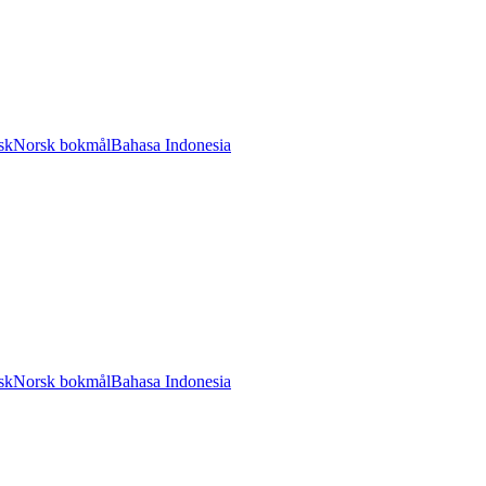
sk
Norsk bokmål
Bahasa Indonesia
sk
Norsk bokmål
Bahasa Indonesia