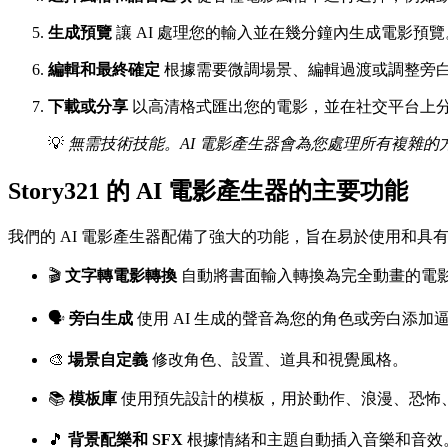
生成預覽
讓 AI 處理您的輸入並在幾分鐘內生成電影預覽
編輯和最終確定
根據需要微調場景、編輯過渡或調整旁
下載或分享
以高清格式匯出您的電影，並在社交平台上
💡
無需技術技能。AI 電影產生器會為您處理所有複雜的
Story321 的 AI 電影產生器的主要功能
我們的 AI 電影產生器配備了強大的功能，旨在易於使用和具
🎬
文字轉電影轉換
自動將書面輸入轉換為完全動畫的電
🗣️
旁白生成
使用 AI 生成的聲音為您的角色或旁白添加
🎨
場景自定義
修改角色、設置、道具和視覺風格。
📚
模板庫
使用預先設計的模板，用於動作、浪漫、恐怖
🎵
背景配樂和 SFX
根據情緒和主題自動插入音樂和音效