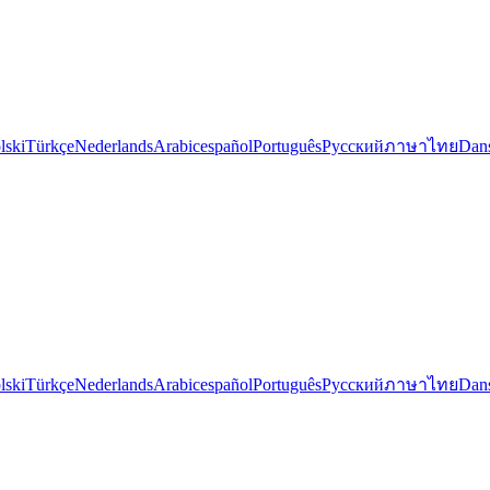
lski
Türkçe
Nederlands
Arabic
español
Português
Русский
ภาษาไทย
Dan
lski
Türkçe
Nederlands
Arabic
español
Português
Русский
ภาษาไทย
Dan