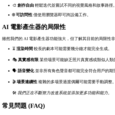
🎨
創作自由
輕鬆迭代並嘗試不同的視覺風格和故事路徑
🌐
可訪問性
僅使用瀏覽器即可跨設備工作。
AI 電影產生器的局限性
雖然我們的 AI 電影產生器功能強大，但了解其目前的局限性
⏳
渲染時間
較長的劇本可能需要幾分鐘才能完全生成。
🎭
真實感有限
某些場景可能缺乏照片真實感或類似人類
🗣️
語音變化
並非所有角色聲音都可能完全符合用戶的期
🎬
場景連續性
複雜的多場景過渡偶爾可能需要手動調整
🛠️
我們正在不斷努力改進系統並添加更多功能和能力。
常見問題 (FAQ)