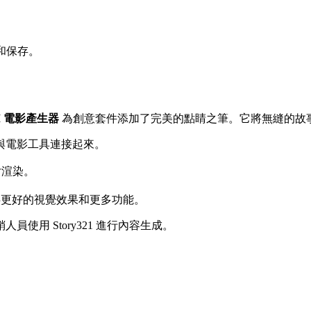
和保存。
I 電影產生器
為創意套件添加了完美的點睛之筆。它將無縫的故
與電影工具連接起來。
片渲染。
供更好的視覺效果和更多功能。
使用 Story321 進行內容生成。