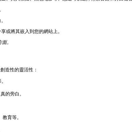
。
白。
分享或將其嵌入到您的網站上。
方面。
有創造性的靈活性：
影。
逼真的旁白。
、教育等。
。