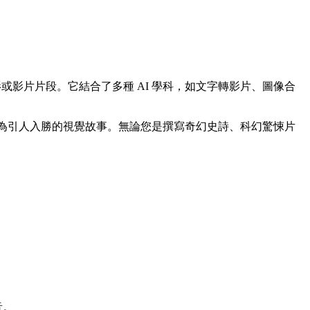
影片片段。它結合了多種 AI 學科，如文字轉影片、圖像合
法轉化為引人入勝的視覺故事。無論您是撰寫奇幻史詩、科幻驚悚片
音。