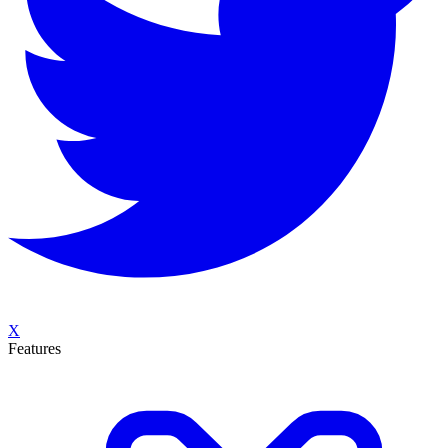
X
Features