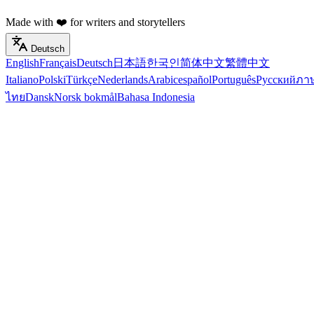
Made with ❤️ for writers and storytellers
Deutsch
English
Français
Deutsch
日本語
한국인
简体中文
繁體中文
Italiano
Polski
Türkçe
Nederlands
Arabic
español
Português
Русский
ภา
ไทย
Dansk
Norsk bokmål
Bahasa Indonesia