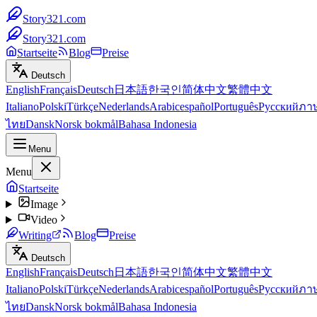
Story321.com
Story321.com
Startseite
Blog
Preise
Deutsch
English
Français
Deutsch
日本語
한국인
简体中文
繁體中文
Italiano
Polski
Türkçe
Nederlands
Arabic
español
Português
Русский
ภา
ไทย
Dansk
Norsk bokmål
Bahasa Indonesia
Menu
Menu
Startseite
Image
Video
Writing
Blog
Preise
Deutsch
English
Français
Deutsch
日本語
한국인
简体中文
繁體中文
Italiano
Polski
Türkçe
Nederlands
Arabic
español
Português
Русский
ภา
ไทย
Dansk
Norsk bokmål
Bahasa Indonesia