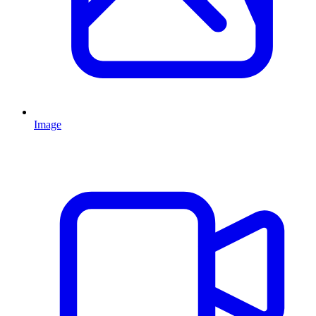
Image