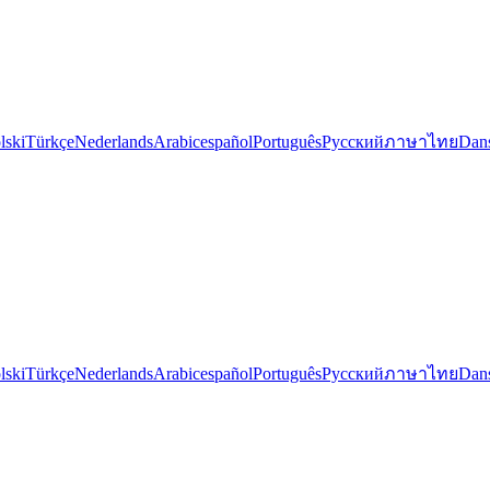
lski
Türkçe
Nederlands
Arabic
español
Português
Русский
ภาษาไทย
Dan
lski
Türkçe
Nederlands
Arabic
español
Português
Русский
ภาษาไทย
Dan