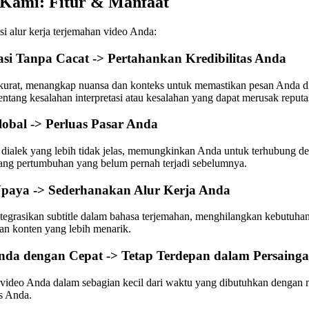
 Kami: Fitur & Manfaat
i alur kerja terjemahan video Anda:
si Tanpa Cacat -> Pertahankan Kredibilitas Anda
kurat, menangkap nuansa dan konteks untuk memastikan pesan Anda di
ntang kesalahan interpretasi atau kesalahan yang dapat merusak reput
bal -> Perluas Pasar Anda
alek yang lebih tidak jelas, memungkinkan Anda untuk terhubung de
ang pertumbuhan yang belum pernah terjadi sebelumnya.
Upaya -> Sederhanakan Alur Kerja Anda
egrasikan subtitle dalam bahasa terjemahan, menghilangkan kebutuha
n konten yang lebih menarik.
nda dengan Cepat -> Tetap Terdepan dalam Persaing
 video Anda dalam sebagian kecil dari waktu yang dibutuhkan dengan m
s Anda.