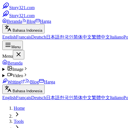
Story321.com
Story321.com
Beranda
Blog
Harga
Bahasa Indonesia
English
Français
Deutsch
日本語
한국인
简体中文
繁體中文
Italiano
Po
Menu
Menu
Beranda
Image
Video
Writing
Blog
Harga
Bahasa Indonesia
English
Français
Deutsch
日本語
한국인
简体中文
繁體中文
Italiano
Po
Home
Tools