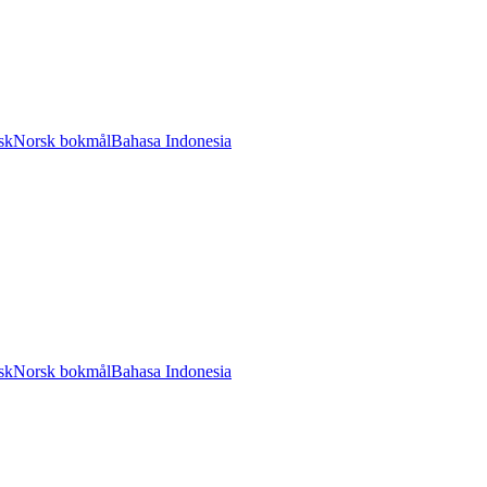
sk
Norsk bokmål
Bahasa Indonesia
sk
Norsk bokmål
Bahasa Indonesia