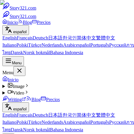
Story321.com
Story321.com
Inicio
Blog
Precios
español
English
Français
Deutsch
日本語
한국인
简体中文
繁體中文
Italiano
Polski
Türkçe
Nederlands
Arabic
español
Português
Русский
ภา
ไทย
Dansk
Norsk bokmål
Bahasa Indonesia
Menu
Menu
Inicio
Image
Video
Writing
Blog
Precios
español
English
Français
Deutsch
日本語
한국인
简体中文
繁體中文
Italiano
Polski
Türkçe
Nederlands
Arabic
español
Português
Русский
ภา
ไทย
Dansk
Norsk bokmål
Bahasa Indonesia