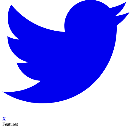
X
Features