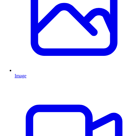
Image