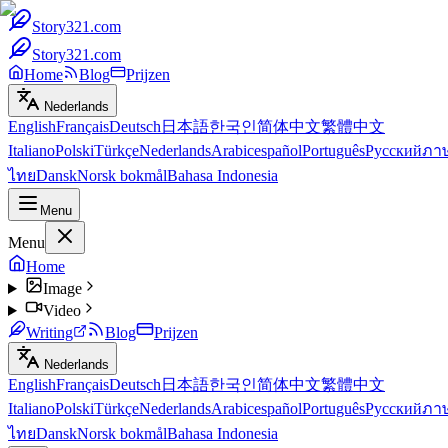
Story321.com
Story321.com
Home
Blog
Prijzen
Nederlands
English
Français
Deutsch
日本語
한국인
简体中文
繁體中文
Italiano
Polski
Türkçe
Nederlands
Arabic
español
Português
Русский
ภา
ไทย
Dansk
Norsk bokmål
Bahasa Indonesia
Menu
Menu
Home
Image
Video
Writing
Blog
Prijzen
Nederlands
English
Français
Deutsch
日本語
한국인
简体中文
繁體中文
Italiano
Polski
Türkçe
Nederlands
Arabic
español
Português
Русский
ภา
ไทย
Dansk
Norsk bokmål
Bahasa Indonesia