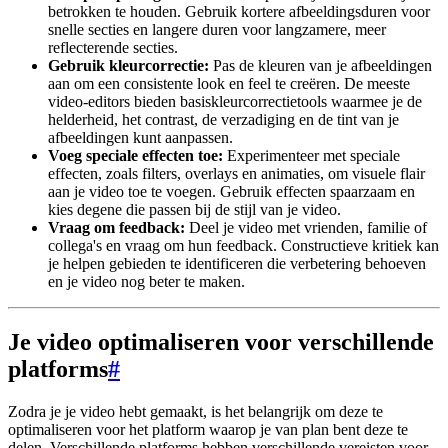
betrokken te houden. Gebruik kortere afbeeldingsduren voor
snelle secties en langere duren voor langzamere, meer
reflecterende secties.
Gebruik kleurcorrectie:
Pas de kleuren van je afbeeldingen
aan om een ​​consistente look en feel te creëren. De meeste
video-editors bieden basiskleurcorrectietools waarmee je de
helderheid, het contrast, de verzadiging en de tint van je
afbeeldingen kunt aanpassen.
Voeg speciale effecten toe:
Experimenteer met speciale
effecten, zoals filters, overlays en animaties, om visuele flair
aan je video toe te voegen. Gebruik effecten spaarzaam en
kies degene die passen bij de stijl van je video.
Vraag om feedback:
Deel je video met vrienden, familie of
collega's en vraag om hun feedback. Constructieve kritiek kan
je helpen gebieden te identificeren die verbetering behoeven
en je video nog beter te maken.
Je video optimaliseren voor verschillende
platforms
#
Zodra je je video hebt gemaakt, is het belangrijk om deze te
optimaliseren voor het platform waarop je van plan bent deze te
delen. Verschillende platforms hebben verschillende vereisten voor