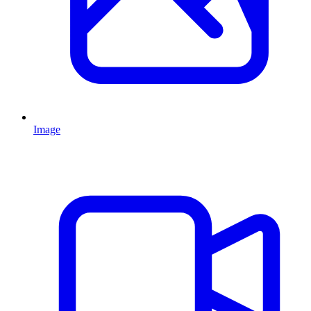
Image