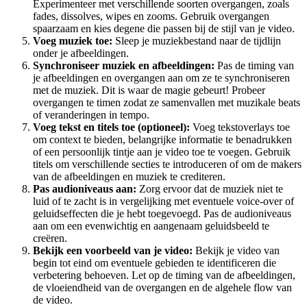
Experimenteer met verschillende soorten overgangen, zoals
fades, dissolves, wipes en zooms. Gebruik overgangen
spaarzaam en kies degene die passen bij de stijl van je video.
Voeg muziek toe:
Sleep je muziekbestand naar de tijdlijn
onder je afbeeldingen.
Synchroniseer muziek en afbeeldingen:
Pas de timing van
je afbeeldingen en overgangen aan om ze te synchroniseren
met de muziek. Dit is waar de magie gebeurt! Probeer
overgangen te timen zodat ze samenvallen met muzikale beats
of veranderingen in tempo.
Voeg tekst en titels toe (optioneel):
Voeg tekstoverlays toe
om context te bieden, belangrijke informatie te benadrukken
of een persoonlijk tintje aan je video toe te voegen. Gebruik
titels om verschillende secties te introduceren of om de makers
van de afbeeldingen en muziek te crediteren.
Pas audioniveaus aan:
Zorg ervoor dat de muziek niet te
luid of te zacht is in vergelijking met eventuele voice-over of
geluidseffecten die je hebt toegevoegd. Pas de audioniveaus
aan om een ​​evenwichtig en aangenaam geluidsbeeld te
creëren.
Bekijk een voorbeeld van je video:
Bekijk je video van
begin tot eind om eventuele gebieden te identificeren die
verbetering behoeven. Let op de timing van de afbeeldingen,
de vloeiendheid van de overgangen en de algehele flow van
de video.