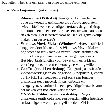
budgetten. Hier zijn een paar van onze topaanbevelingen:
Voor beginners (gratis opties):
iMovie (macOS & iOS):
Een gebruiksvriendelijke
optie die vooraf is geïnstalleerd op Apple-apparaten.
iMovie biedt een eenvoudige interface, drag-and-drop-
functionaliteit en een behoorlijke selectie van sjablonen
en effecten. Het is perfect voor het snel en gemakkelijk
maken van basisvideo's.
Windows Movie Maker (Windows):
Hoewel officieel
stopgezet door Microsoft, is Windows Movie Maker
nog steeds beschikbaar via verschillende bronnen en
blijft het een populaire keuze vanwege zijn eenvoud.
Het biedt basisfuncties voor bewerking en is ideaal
voor beginners die een eenvoudige ervaring willen.
CapCut (mobiel en desktop):
Een gratis, alles-in-één
videobewerkingsapp die ongelooflijk populair is, vooral
op TikTok. Het biedt een breed scala aan functies,
waaronder geavanceerde filters, effecten en
overgangen, waardoor het een geweldige keuze is voor
het maken van boeiende korte video's.
VN Video Editor (mobiel en desktop):
Nog een
uitstekende gratis optie met een overzichtelijke interface
en krachtige bewerkingsmogelijkheden. VN is