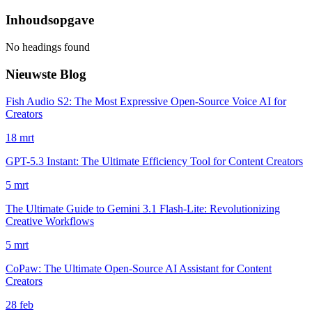
Inhoudsopgave
No headings found
Nieuwste Blog
Fish Audio S2: The Most Expressive Open-Source Voice AI for
Creators
18 mrt
GPT-5.3 Instant: The Ultimate Efficiency Tool for Content Creators
5 mrt
The Ultimate Guide to Gemini 3.1 Flash-Lite: Revolutionizing
Creative Workflows
5 mrt
CoPaw: The Ultimate Open-Source AI Assistant for Content
Creators
28 feb