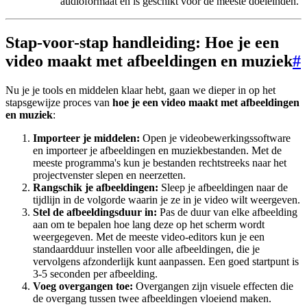
audioformaat en is geschikt voor de meeste doeleinden.
Stap-voor-stap handleiding: Hoe je een
video maakt met afbeeldingen en muziek
#
Nu je je tools en middelen klaar hebt, gaan we dieper in op het
stapsgewijze proces van
hoe je een video maakt met afbeeldingen
en muziek
:
Importeer je middelen:
Open je videobewerkingssoftware
en importeer je afbeeldingen en muziekbestanden. Met de
meeste programma's kun je bestanden rechtstreeks naar het
projectvenster slepen en neerzetten.
Rangschik je afbeeldingen:
Sleep je afbeeldingen naar de
tijdlijn in de volgorde waarin je ze in je video wilt weergeven.
Stel de afbeeldingsduur in:
Pas de duur van elke afbeelding
aan om te bepalen hoe lang deze op het scherm wordt
weergegeven. Met de meeste video-editors kun je een
standaardduur instellen voor alle afbeeldingen, die je
vervolgens afzonderlijk kunt aanpassen. Een goed startpunt is
3-5 seconden per afbeelding.
Voeg overgangen toe:
Overgangen zijn visuele effecten die
de overgang tussen twee afbeeldingen vloeiend maken.