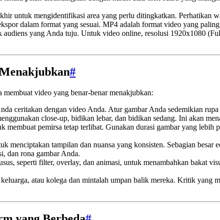
ir untuk mengidentifikasi area yang perlu ditingkatkan. Perhatikan wa
kspor dalam format yang sesuai. MP4 adalah format video yang palin
tuk audiens yang Anda tuju. Untuk video online, resolusi 1920x1080 (
g Menakjubkan
#
da membuat video yang benar-benar menakjubkan:
Anda ceritakan dengan video Anda. Atur gambar Anda sedemikian rupa s
ggunakan close-up, bidikan lebar, dan bidikan sedang. Ini akan me
k membuat pemirsa tetap terlibat. Gunakan durasi gambar yang lebih p
 menciptakan tampilan dan nuansa yang konsisten. Sebagian besar ed
i, dan rona gambar Anda.
us, seperti filter, overlay, dan animasi, untuk menambahkan bakat vi
eluarga, atau kolega dan mintalah umpan balik mereka. Kritik yang
orm yang Berbeda
#