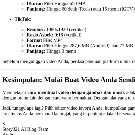
Ukuran File:
Hingga 650 MB
Panjang:
Hingga 60 detik (Reels) atau 15 menit (IGTV)
TikTok:
Resolusi:
1080x1920 (vertikal)
Rasio Aspek:
9:16 (vertikal)
Format File:
MP4
Ukuran File:
Hingga 287,6 MB (Android) atau 72 MB 
Panjang:
Hingga 3 menit
Sebelum mengunggah video Anda, periksa panduan platform untuk re
Kesimpulan: Mulai Buat Video Anda Sendir
Mempelajari
cara membuat video dengan gambar dan musik
adal
dengan orang lain dengan cara yang bermakna. Dengan alat yang tep
Jadi, tunggu apa lagi? Pilih editor video favorit Anda, kumpulkan ga
kreativitas Anda bersinar. Dan ingat, yang terpenting adalah bersena
S
Story321 AI Blog Team
Author