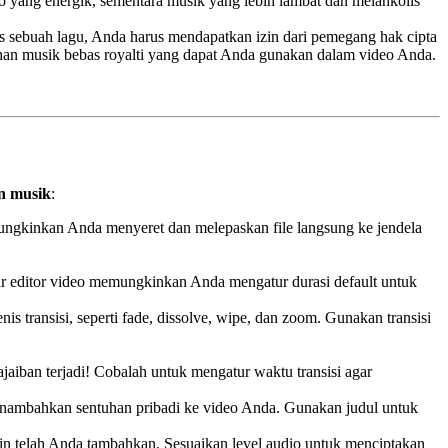
o yang energik, sementara musik yang lebih lambat dan melankolis
as sebuah lagu, Anda harus mendapatkan izin dari pemegang hak cipta
ihan musik bebas royalti yang dapat Anda gunakan dalam video Anda.
n musik
:
ngkinkan Anda menyeret dan melepaskan file langsung ke jendela
ar editor video memungkinkan Anda mengatur durasi default untuk
s transisi, seperti fade, dissolve, wipe, dan zoom. Gunakan transisi
aiban terjadi! Cobalah untuk mengatur waktu transisi agar
enambahkan sentuhan pribadi ke video Anda. Gunakan judul untuk
gkin telah Anda tambahkan. Sesuaikan level audio untuk menciptakan