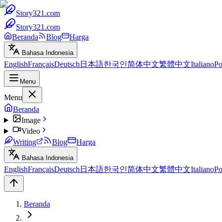
Story321.com
Story321.com
Beranda
Blog
Harga
Bahasa Indonesia
English
Français
Deutsch
日本語
한국인
简体中文
繁體中文
Italiano
Po
Menu
Menu
Beranda
Image
Video
Writing
Blog
Harga
Bahasa Indonesia
English
Français
Deutsch
日本語
한국인
简体中文
繁體中文
Italiano
Po
Beranda