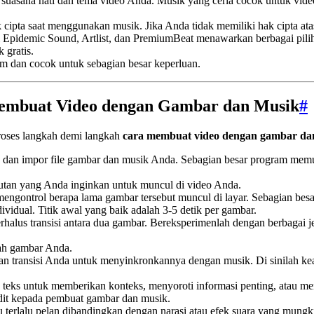
suasana hati dan tema video Anda. Musik yang ceria cocok untuk vide
 cipta saat menggunakan musik. Jika Anda tidak memiliki hak cipta at
ti Epidemic Sound, Artlist, dan PremiumBeat menawarkan berbagai pil
 gratis.
 dan cocok untuk sebagian besar keperluan.
embuat Video dengan Gambar dan Musik
#
proses langkah demi langkah
cara membuat video dengan gambar da
 dan impor file gambar dan musik Anda. Sebagian besar program memu
utan yang Anda inginkan untuk muncul di video Anda.
mengontrol berapa lama gambar tersebut muncul di layar. Sebagian bes
idual. Titik awal yang baik adalah 3-5 detik per gambar.
halus transisi antara dua gambar. Bereksperimenlah dengan berbagai jeni
wah gambar Anda.
 transisi Anda untuk menyinkronkannya dengan musik. Di sinilah keaj
teks untuk memberikan konteks, menyoroti informasi penting, atau m
dit kepada pembuat gambar dan musik.
tau terlalu pelan dibandingkan dengan narasi atau efek suara yang mun