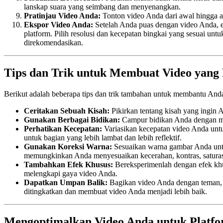
lanskap suara yang seimbang dan menyenangkan.
Pratinjau Video Anda:
Tonton video Anda dari awal hingga akh
Ekspor Video Anda:
Setelah Anda puas dengan video Anda, e
platform. Pilih resolusi dan kecepatan bingkai yang sesuai un
direkomendasikan.
Tips dan Trik untuk Membuat Video yan
Berikut adalah beberapa tips dan trik tambahan untuk membantu An
Ceritakan Sebuah Kisah:
Pikirkan tentang kisah yang ingin 
Gunakan Berbagai Bidikan:
Campur bidikan Anda dengan men
Perhatikan Kecepatan:
Variasikan kecepatan video Anda untu
untuk bagian yang lebih lambat dan lebih reflektif.
Gunakan Koreksi Warna:
Sesuaikan warna gambar Anda untuk
memungkinkan Anda menyesuaikan kecerahan, kontras, saturas
Tambahkan Efek Khusus:
Bereksperimenlah dengan efek khus
melengkapi gaya video Anda.
Dapatkan Umpan Balik:
Bagikan video Anda dengan teman, k
ditingkatkan dan membuat video Anda menjadi lebih baik.
Mengoptimalkan Video Anda untuk Platf