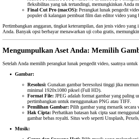
fleksibilitas yang tak tertandingi, memungkinkan Anda 
Final Cut Pro (macOS):
Perangkat lunak pengedit video
populer di kalangan pembuat film dan editor video yang
Pertimbangkan anggaran, tingkat keterampilan, dan jenis video yang
Anda. Banyak opsi berbayar menawarkan uji coba gratis, memungki
Mengumpulkan Aset Anda: Memilih Gamb
Setelah Anda memilih perangkat lunak pengedit video, saatnya unt
Gambar:
Resolusi:
Gunakan gambar beresolusi tinggi jika memungk
minimal 1920x1080 piksel (Full HD).
Format File:
JPEG adalah format gambar yang paling um
pertimbangkan untuk menggunakan PNG atau TIFF.
Pemilihan Gambar:
Pilih gambar yang menarik secara 
Hak Cipta:
Perhatikan batasan hak cipta saat mengguna
gambar bebas royalti. Situs web seperti Unsplash, Pexel
Musik: