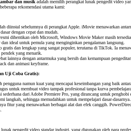
gambar dan musik
adalah memilih perangkat lunak pengedit video yang
h beberapa rekomendasi utama kami:
 diinstal sebelumnya di perangkat Apple. iMovie menawarkan antarmuk
 dasar dengan cepat dan mudah.
esmi dihentikan oleh Microsoft, Windows Movie Maker masih tersedia d
r dan ideal untuk pemula yang menginginkan pengalaman langsung.
gratis dan lengkap yang sangat populer, terutama di TikTok. Ia menawarka
 pendek yang menarik.
hebat lainnya dengan antarmuka yang bersih dan kemampuan pengedita
rack dan animasi keyframe.
 Uji Coba Gratis):
h pengguna namun kuat yang mencapai keseimbangan yang baik antar
g bagus untuk membuat video tampak profesional tanpa kurva pembelaja
i sederhana dari Adobe Premiere Pro, yang dirancang untuk penghob
mi langkah, sehingga memudahkan untuk mempelajari dasar-dasarnya.
aya fitur yang menawarkan berbagai alat dan efek canggih. PowerDirec
.
lunak pengedit video standar industri, yang digunakan oleh para profe