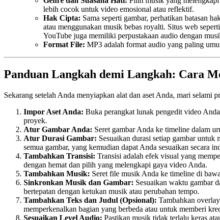
Genre dan Suasana Hati:
Pilih musik yang melengkapi 
lebih cocok untuk video emosional atau reflektif.
Hak Cipta:
Sama seperti gambar, perhatikan batasan hak
atau menggunakan musik bebas royalti. Situs web seper
YouTube juga memiliki perpustakaan audio dengan musik
Format File:
MP3 adalah format audio yang paling umum
Panduan Langkah demi Langkah: Cara M
Sekarang setelah Anda menyiapkan alat dan aset Anda, mari selami 
Impor Aset Anda:
Buka perangkat lunak pengedit video Anda
proyek.
Atur Gambar Anda:
Seret gambar Anda ke timeline dalam ur
Atur Durasi Gambar:
Sesuaikan durasi setiap gambar untuk 
semua gambar, yang kemudian dapat Anda sesuaikan secara indiv
Tambahkan Transisi:
Transisi adalah efek visual yang memper
dengan hemat dan pilih yang melengkapi gaya video Anda.
Tambahkan Musik:
Seret file musik Anda ke timeline di ba
Sinkronkan Musik dan Gambar:
Sesuaikan waktu gambar dan
bertepatan dengan ketukan musik atau perubahan tempo.
Tambahkan Teks dan Judul (Opsional):
Tambahkan overlay 
memperkenalkan bagian yang berbeda atau untuk memberi kre
Sesuaikan Level Audio:
Pastikan musik tidak terlalu keras a