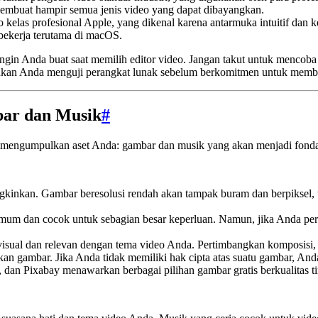
membuat hampir semua jenis video yang dapat dibayangkan.
 kelas profesional Apple, yang dikenal karena antarmuka intuitif dan 
 bekerja terutama di macOS.
 ingin Anda buat saat memilih editor video. Jangan takut untuk menco
nkan Anda menguji perangkat lunak sebelum berkomitmen untuk membe
ar dan Musik
#
uk mengumpulkan aset Anda: gambar dan musik yang akan menjadi fonda
inkan. Gambar beresolusi rendah akan tampak buram dan berpiksel, teru
um dan cocok untuk sebagian besar keperluan. Namun, jika Anda perlu
visual dan relevan dengan tema video Anda. Pertimbangkan komposisi, 
kan gambar. Jika Anda tidak memiliki hak cipta atas suatu gambar, An
s, dan Pixabay menawarkan berbagai pilihan gambar gratis berkualitas t