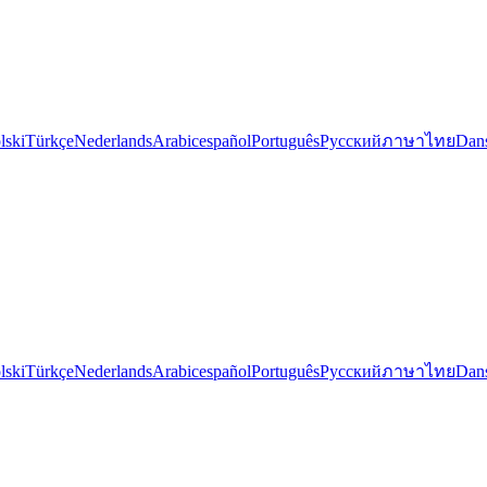
lski
Türkçe
Nederlands
Arabic
español
Português
Русский
ภาษาไทย
Dan
lski
Türkçe
Nederlands
Arabic
español
Português
Русский
ภาษาไทย
Dan