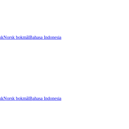
sk
Norsk bokmål
Bahasa Indonesia
sk
Norsk bokmål
Bahasa Indonesia