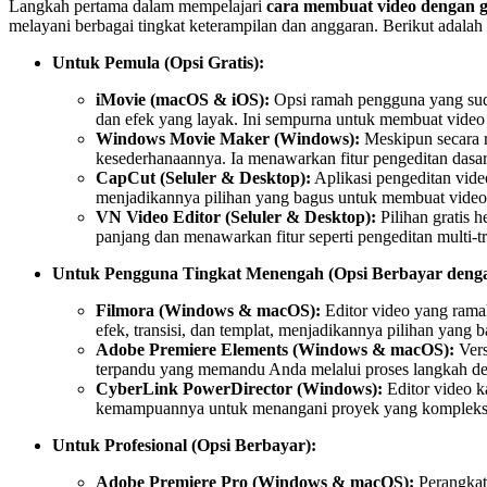
Langkah pertama dalam mempelajari
cara membuat video dengan 
melayani berbagai tingkat keterampilan dan anggaran. Berikut adala
Untuk Pemula (Opsi Gratis):
iMovie (macOS & iOS):
Opsi ramah pengguna yang sudah
dan efek yang layak. Ini sempurna untuk membuat video
Windows Movie Maker (Windows):
Meskipun secara r
kesederhanaannya. Ia menawarkan fitur pengeditan dasa
CapCut (Seluler & Desktop):
Aplikasi pengeditan video 
menjadikannya pilihan yang bagus untuk membuat video
VN Video Editor (Seluler & Desktop):
Pilihan gratis 
panjang dan menawarkan fitur seperti pengeditan multi-t
Untuk Pengguna Tingkat Menengah (Opsi Berbayar dengan
Filmora (Windows & macOS):
Editor video yang rama
efek, transisi, dan templat, menjadikannya pilihan yan
Adobe Premiere Elements (Windows & macOS):
Vers
terpandu yang memandu Anda melalui proses langkah de
CyberLink PowerDirector (Windows):
Editor video k
kemampuannya untuk menangani proyek yang kompleks
Untuk Profesional (Opsi Berbayar):
Adobe Premiere Pro (Windows & macOS):
Perangkat 