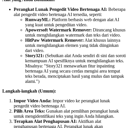
Perangkat Lunak Pengedit Video Bertenaga AI:
Beberapa
alat pengedit video bertenaga AI tersedia, seperti:
RunwayML:
Platform berbasis web dengan alat AI
yang kuat untuk pengeditan video.
Apowersoft Watermark Remover:
Dirancang khusus
untuk menghilangkan watermark dan teks dari video.
HitPaw Watermark Remover:
Alat khusus lainnya
untuk menghilangkan elemen yang tidak diinginkan
dari video.
Story321:
(Sebutkan alat Anda sendiri di sini dan soroti
kemampuan AI spesifiknya untuk menghilangkan teks.
Misalnya: "Story321 menawarkan fitur inpainting
bertenaga AI yang secara cerdas mengisi area tempat
teks berada, menciptakan hasil yang mulus dan tampak
alami.")
Langkah-langkah (Umum):
Impor Video Anda:
Impor video ke perangkat lunak
pengedit video bertenaga AI.
Pilih Area Teks:
Gunakan alat pemilihan perangkat lunak
untuk mengidentifikasi teks yang ingin Anda hilangkan.
Terapkan Alat Penghapusan AI:
Aktifkan alat
penghapusan bertenaga AI. Perangkat lunak akan