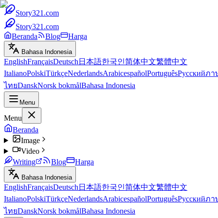
Story321.com
Story321.com
Beranda
Blog
Harga
Bahasa Indonesia
English
Français
Deutsch
日本語
한국인
简体中文
繁體中文
Italiano
Polski
Türkçe
Nederlands
Arabic
español
Português
Русский
ภา
ไทย
Dansk
Norsk bokmål
Bahasa Indonesia
Menu
Menu
Beranda
Image
Video
Writing
Blog
Harga
Bahasa Indonesia
English
Français
Deutsch
日本語
한국인
简体中文
繁體中文
Italiano
Polski
Türkçe
Nederlands
Arabic
español
Português
Русский
ภา
ไทย
Dansk
Norsk bokmål
Bahasa Indonesia