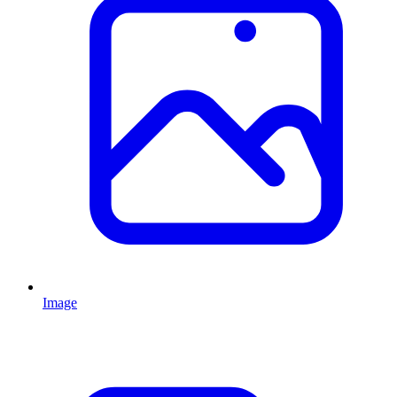
Image