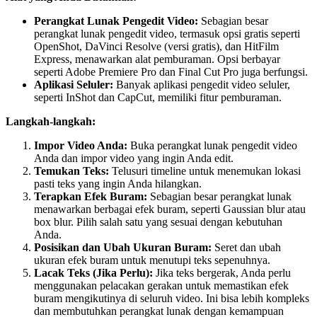
Perangkat Lunak Pengedit Video:
Sebagian besar
perangkat lunak pengedit video, termasuk opsi gratis seperti
OpenShot, DaVinci Resolve (versi gratis), dan HitFilm
Express, menawarkan alat pemburaman. Opsi berbayar
seperti Adobe Premiere Pro dan Final Cut Pro juga berfungsi.
Aplikasi Seluler:
Banyak aplikasi pengedit video seluler,
seperti InShot dan CapCut, memiliki fitur pemburaman.
Langkah-langkah:
Impor Video Anda:
Buka perangkat lunak pengedit video
Anda dan impor video yang ingin Anda edit.
Temukan Teks:
Telusuri timeline untuk menemukan lokasi
pasti teks yang ingin Anda hilangkan.
Terapkan Efek Buram:
Sebagian besar perangkat lunak
menawarkan berbagai efek buram, seperti Gaussian blur atau
box blur. Pilih salah satu yang sesuai dengan kebutuhan
Anda.
Posisikan dan Ubah Ukuran Buram:
Seret dan ubah
ukuran efek buram untuk menutupi teks sepenuhnya.
Lacak Teks (Jika Perlu):
Jika teks bergerak, Anda perlu
menggunakan pelacakan gerakan untuk memastikan efek
buram mengikutinya di seluruh video. Ini bisa lebih kompleks
dan membutuhkan perangkat lunak dengan kemampuan