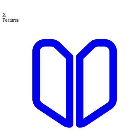
X
Features