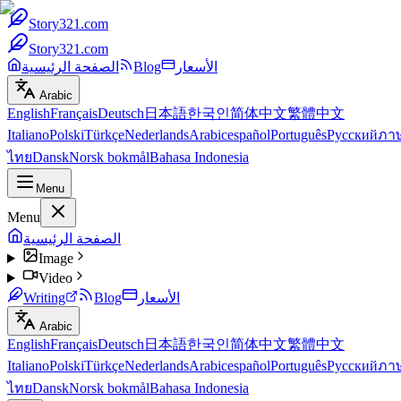
Story321.com
Story321.com
الأسعار
Blog
الصفحة الرئيسية
Arabic
English
Français
Deutsch
日本語
한국인
简体中文
繁體中文
Italiano
Polski
Türkçe
Nederlands
Arabic
español
Português
Русский
ภา
ไทย
Dansk
Norsk bokmål
Bahasa Indonesia
Menu
Menu
الصفحة الرئيسية
Image
Video
الأسعار
Blog
Writing
Arabic
English
Français
Deutsch
日本語
한국인
简体中文
繁體中文
Italiano
Polski
Türkçe
Nederlands
Arabic
español
Português
Русский
ภา
ไทย
Dansk
Norsk bokmål
Bahasa Indonesia