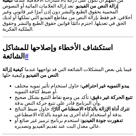
من المهم أن تكون على دراية بالاعتبارات الأخلاقية عندما
كيفية
إزالة النص من الفيديو
. تعد إزالة العلامات المائية أو النصوص
المحمية بحقوق الطبع والنشر دون إذن أمرًا غير قانوني وغير
أخلاقي. قم فقط بإزالة النص من مقاطع الفيديو التي تملكها أو لديك
الحق في تعديلها. احترم دائمًا قوانين حقوق الطبع والنشر وحقوق
الملكية الفكرية.
استكشاف الأخطاء وإصلاحها للمشاكل
#
الشائعة
فيما يلي بعض المشكلات الشائعة التي قد تواجهها عندما
كيفية إزالة
وكيفية حلها:
النص من الفيديو
يبدو التمويه غير احترافي:
حاول استخدام تأثير تمويه مختلف
أو ضبط كثافة التمويه.
تتبع الحركة غير دقيق:
تأكد من وضع نقاط التتبع بشكل صحيح
وأن البرنامج قادر على تتبع حركة النص بدقة.
تترك أداة الإزالة بالذكاء الاصطناعي آثارًا:
حاول ضبط النتائج
بدقة أو استخدام أداة أخرى مدعومة بالذكاء الاصطناعي.
تدهورت جودة الفيديو:
استخدم برنامج ترميز غير ضائع أو
عالي معدل البت عند تقديم الفيديو وتصديره.