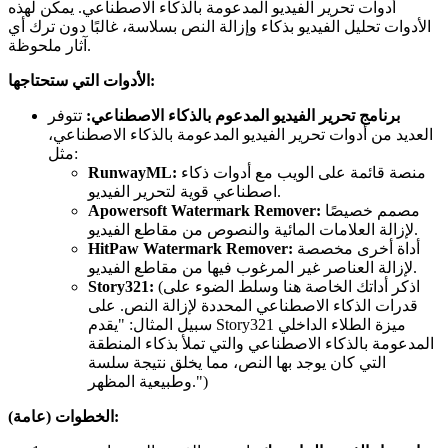
أدوات تحرير الفيديو المدعومة بالذكاء الاصطناعي. يمكن لهذه
الأدوات تحليل الفيديو بذكاء وإزالة النص بسلاسة، غالبًا دون ترك أي
آثار ملحوظة.
الأدوات التي ستحتاجها:
برنامج تحرير الفيديو المدعوم بالذكاء الاصطناعي:
تتوفر
العديد من أدوات تحرير الفيديو المدعومة بالذكاء الاصطناعي،
مثل:
منصة قائمة على الويب مع أدوات ذكاء
RunwayML:
اصطناعي قوية لتحرير الفيديو.
مصمم خصيصًا
Apowersoft Watermark Remover:
لإزالة العلامات المائية والنصوص من مقاطع الفيديو.
أداة أخرى مخصصة
HitPaw Watermark Remover:
لإزالة العناصر غير المرغوب فيها من مقاطع الفيديو.
(اذكر أداتك الخاصة هنا وسلط الضوء على
Story321:
قدرات الذكاء الاصطناعي المحددة لإزالة النص. على
سبيل المثال: "يقدم Story321 ميزة الطلاء الداخلي
المدعومة بالذكاء الاصطناعي والتي تملأ بذكاء المنطقة
التي كان يوجد بها النص، مما يخلق نتيجة سلسة
وطبيعية المظهر.")
الخطوات (عامة):