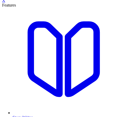
X
Features