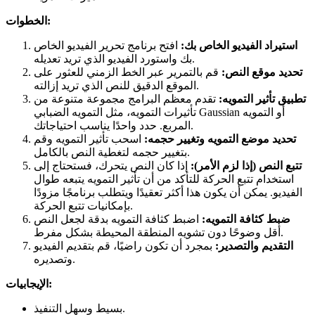
الخطوات:
استيراد الفيديو الخاص بك:
افتح برنامج تحرير الفيديو الخاص
بك واستورد الفيديو الذي تريد تعديله.
تحديد موقع النص:
قم بالتمرير عبر الخط الزمني للعثور على
الموقع الدقيق للنص الذي تريد إزالته.
تطبيق تأثير التمويه:
تقدم معظم البرامج مجموعة متنوعة من
تأثيرات التمويه، مثل التمويه الضبابي Gaussian أو التمويه
المربع. حدد واحدًا يناسب احتياجاتك.
تحديد موضع التمويه وتغيير حجمه:
اسحب تأثير التمويه وقم
بتغيير حجمه لتغطية النص بالكامل.
تتبع النص (إذا لزم الأمر):
إذا كان النص يتحرك، فستحتاج إلى
استخدام تتبع الحركة للتأكد من أن تأثير التمويه يتبعه طوال
الفيديو. يمكن أن يكون هذا أكثر تعقيدًا ويتطلب برنامجًا مزودًا
بإمكانيات تتبع الحركة.
ضبط كثافة التمويه:
اضبط كثافة التمويه بدقة لجعل النص
أقل وضوحًا دون تشويه المنطقة المحيطة بشكل مفرط.
التقديم والتصدير:
بمجرد أن تكون راضيًا، قم بتقديم الفيديو
وتصديره.
الإيجابيات:
بسيط وسهل التنفيذ.