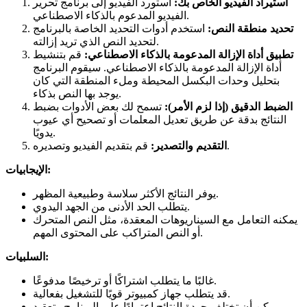
استيراد الفيديو الخاص بك:
استورد الفيديو إلى برنامج تحرير
الفيديو المدعوم بالذكاء الاصطناعي.
تحديد منطقة النص:
استخدم أدوات التحديد الخاصة بالبرنامج
لتحديد النص الذي تريد إزالته.
تطبيق أداة الإزالة المدعومة بالذكاء الاصطناعي:
قم بتنشيط
أداة الإزالة المدعومة بالذكاء الاصطناعي. سيقوم البرنامج
بتحليل وحدات البكسل المحيطة وملء المنطقة التي كان
يوجد بها النص بذكاء.
الضبط الدقيق (إذا لزم الأمر):
تسمح لك بعض الأدوات بضبط
النتائج بدقة عن طريق تعديل المعلمات أو تصحيح أي عيوب
يدويًا.
قم بتقديم الفيديو وتصديره.
التقديم والتصدير:
الإيجابيات:
يوفر النتائج الأكثر سلاسة وطبيعية المظهر.
يتطلب الحد الأدنى من الجهد اليدوي.
يمكنه التعامل مع السيناريوهات المعقدة، مثل النص المتحرك
أو النص المتراكب على المحتوى المهم.
السلبيات:
غالبًا ما يتطلب اشتراكًا أو ترخيصًا مدفوعًا.
قد يتطلب جهاز كمبيوتر قويًا للتشغيل بفعالية.
يمكن أن تختلف جودة النتائج اعتمادًا على البرنامج وتعقيد