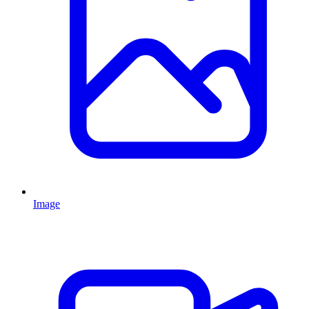
Image