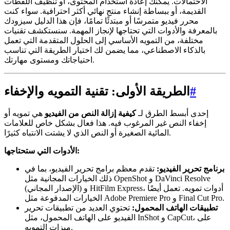
الاحتمالات. يمكنك إعادة استخدام المحتوى، أو تنظيف اللقطات
القديمة، أو ببساطة إنشاء منتج نهائي أكثر احترافية. سواء كنت
محرر فيديو متمرسًا أو مبتدئًا تمامًا، فإن هذا الدليل سيزودك
بالمعرفة والأدوات التي تحتاجها لإنجاز المهمة. سنستكشف تقنيات
مختلفة، من التمويه الأساسي إلى الحلول المتقدمة التي تعمل
بالذكاء الاصطناعي، مما يضمن لك اختيار الطريقة التي تناسب
احتياجاتك ومستوى مهارتك.
#
الطريقة الأولى: تقنية التمويه والإخفاء
إحدى أبسط الطرق لـ
كيفية إزالة النص من الفيديو
هي تمويه أو
إخفاء النص غير المرغوب فيه. هذا فعال بشكل خاص للعلامات
المائية الصغيرة أو النص الذي لا يشتت الانتباه كثيرًا.
الأدوات التي ستحتاجها:
برنامج تحرير الفيديو:
تقدم معظم برامج تحرير الفيديو، بما في
ذلك الخيارات المجانية مثل OpenShot و DaVinci Resolve
(الإصدار المجاني) و HitFilm Express، أدوات تمويه. تعمل أيضًا
الخيارات المدفوعة مثل Adobe Premiere Pro و Final Cut Pro.
تطبيقات الهاتف المحمول:
تحتوي العديد من تطبيقات تحرير
الفيديو على الهاتف المحمول، مثل InShot و CapCut، على
ميزات التمويه.