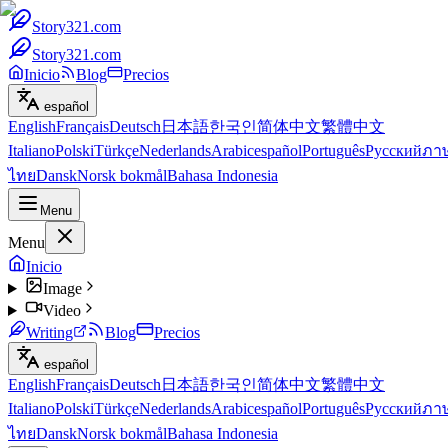
Story321.com
Story321.com
Inicio
Blog
Precios
español
English
Français
Deutsch
日本語
한국인
简体中文
繁體中文
Italiano
Polski
Türkçe
Nederlands
Arabic
español
Português
Русский
ภา
ไทย
Dansk
Norsk bokmål
Bahasa Indonesia
Menu
Menu
Inicio
Image
Video
Writing
Blog
Precios
español
English
Français
Deutsch
日本語
한국인
简体中文
繁體中文
Italiano
Polski
Türkçe
Nederlands
Arabic
español
Português
Русский
ภา
ไทย
Dansk
Norsk bokmål
Bahasa Indonesia