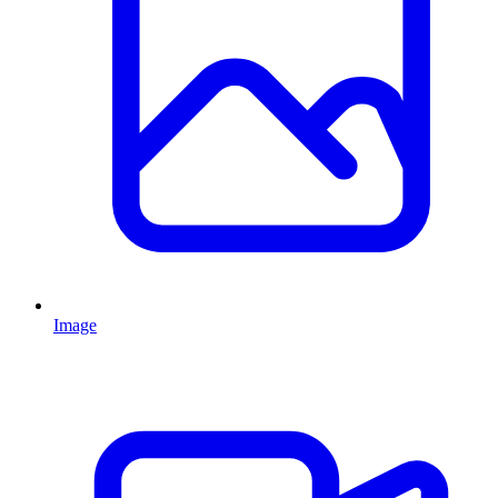
Image