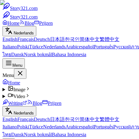
Story321.com
Story321.com
Home
Blog
Prijzen
Nederlands
English
Français
Deutsch
日本語
한국인
简体中文
繁體中文
Italiano
Polski
Türkçe
Nederlands
Arabic
español
Português
Русский
ภา
ไทย
Dansk
Norsk bokmål
Bahasa Indonesia
Menu
Menu
Home
Image
Video
Writing
Blog
Prijzen
Nederlands
English
Français
Deutsch
日本語
한국인
简体中文
繁體中文
Italiano
Polski
Türkçe
Nederlands
Arabic
español
Português
Русский
ภา
ไทย
Dansk
Norsk bokmål
Bahasa Indonesia