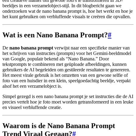
een creatieve manier om gewone foto's te transformeren in 3D-
beeldjes in een verzamelobject-stijl. In dit blogbericht gaan we
onderzoeken wat de nano banana prompt is, hoe het werkt en hoe je
het kunt gebruiken om verbluffende visuals te creëren die opvallen.
Wat is een Nano Banana Prompt?
#
De
nano banana prompt
verwijst naar een specifieke manier van
het schrijven van instructies (prompts) voor het Gemini-beeldmodel
van Google, populair bekend als “Nano Banana.” Door
tekstprompts te combineren met geüploade afbeeldingen, kunnen
gebruikers de AI begeleiden om gestileerde resultaten te genereren.
Het meest virale gebruik is het omzetten van een gewone selfie of
foto van een huisdier in een klein, speelgoedachtig beeldje, verpakt
alsof het een verzamelobject is.
Simpel gezegd is een nano banana prompt je set instructies die de AI
precies vertelt hoe je foto moet worden getransformeerd in een leuke
en visueel verbluffende creatie.
Waarom is de Nano Banana Prompt
Trend Viraal Gegaan?
#