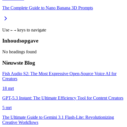
The Complete Guide to Nano Banana 3D Prompts
Use
keys to navigate
←
→
Inhoudsopgave
No headings found
Nieuwste Blog
Fish Audio S2: The Most Expressive Open-Source Voice AI for
Creators
18 mrt
GPT-5.3 Instant: The Ultimate Efficiency Tool for Content Creators
5 mrt
The Ultimate Guide to Gemini 3.1 Flash-Lite: Revolutionizing
Creative Workflows