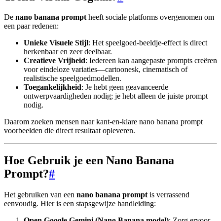
De
nano banana prompt
heeft sociale platforms overgenomen om
een paar redenen:
Unieke Visuele Stijl
: Het speelgoed-beeldje-effect is direct
herkenbaar en zeer deelbaar.
Creatieve Vrijheid
: Iedereen kan aangepaste prompts creëren
voor eindeloze variaties—cartoonesk, cinematisch of
realistische speelgoedmodellen.
Toegankelijkheid
: Je hebt geen geavanceerde
ontwerpvaardigheden nodig; je hebt alleen de juiste prompt
nodig.
Daarom zoeken mensen naar kant-en-klare nano banana prompt
voorbeelden die direct resultaat opleveren.
Hoe Gebruik je een Nano Banana
Prompt?
#
Het gebruiken van een
nano banana prompt
is verrassend
eenvoudig. Hier is een stapsgewijze handleiding:
Open Google Gemini (Nano Banana model)
: Zorg ervoor