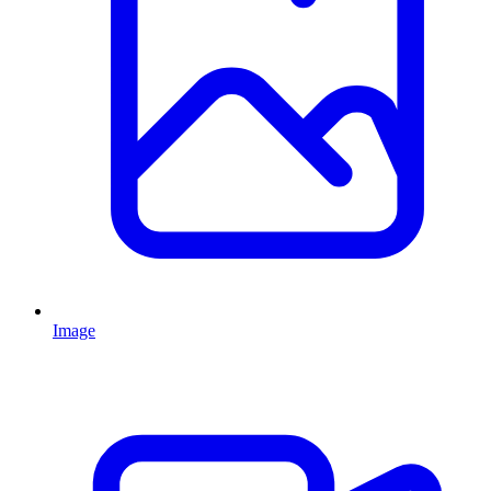
Image