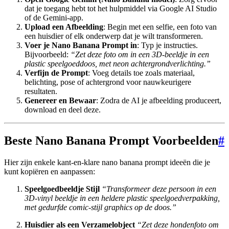
dat je toegang hebt tot het hulpmiddel via Google AI Studio
of de Gemini-app.
Upload een Afbeelding
: Begin met een selfie, een foto van
een huisdier of elk onderwerp dat je wilt transformeren.
Voer je Nano Banana Prompt in
: Typ je instructies.
Bijvoorbeeld:
“Zet deze foto om in een 3D-beeldje in een
plastic speelgoeddoos, met neon achtergrondverlichting.”
Verfijn de Prompt
: Voeg details toe zoals materiaal,
belichting, pose of achtergrond voor nauwkeurigere
resultaten.
Genereer en Bewaar
: Zodra de AI je afbeelding produceert,
download en deel deze.
Beste Nano Banana Prompt Voorbeelden
#
Hier zijn enkele kant-en-klare nano banana prompt ideeën die je
kunt kopiëren en aanpassen:
Speelgoedbeeldje Stijl
“Transformeer deze persoon in een
3D-vinyl beeldje in een heldere plastic speelgoedverpakking,
met gedurfde comic-stijl graphics op de doos.”
Huisdier als een Verzamelobject
“Zet deze hondenfoto om