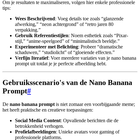
Om je resultaten te maximaliseren, volgen hier enkele professionele
tips:
Wees Beschrijvend
: Voeg details toe zoals “glanzende
afwerking,” “neon achtergrond” of “retro jaren 80
verpakking.”
Gebruik Referentiestijlen
: Noem esthetiek zoals “Pixar-
stijl,” “anime-speelgoed” of “minimalistisch beeldje.”
Experimenteer met Belichting
: Probeer “dramatische
schaduwen,” “studiolicht” of “gloeiende effecten.”
Verfijn Iteratief
: Voer meerdere variaties van je nano banana
prompt uit totdat je je perfecte afbeelding hebt.
Gebruiksscenario's van de Nano Banana
Prompt
#
De
nano banana prompt
is niet zomaar een voorbijgaande meme;
het heeft praktische en creatieve toepassingen:
Social Media Content
: Opvallende berichten die de
betrokkenheid verhogen.
Profielafbeeldingen
: Unieke avatars voor gaming of
professionele platforms.