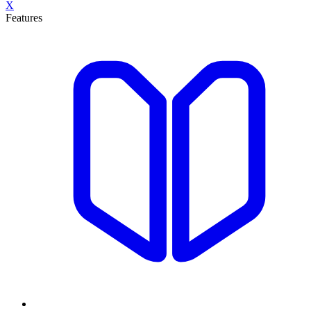
X
Features