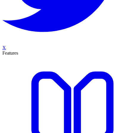
X
Features