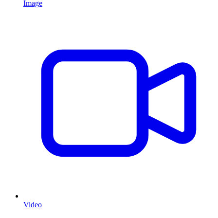
Image
Video