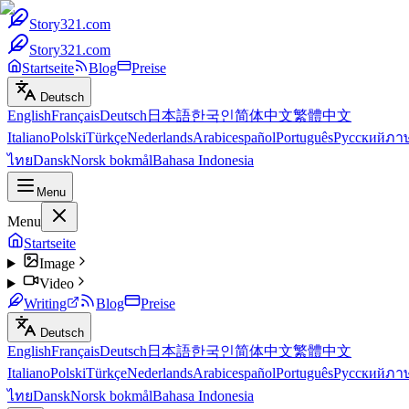
Story321.com
Story321.com
Startseite
Blog
Preise
Deutsch
English
Français
Deutsch
日本語
한국인
简体中文
繁體中文
Italiano
Polski
Türkçe
Nederlands
Arabic
español
Português
Русский
ภา
ไทย
Dansk
Norsk bokmål
Bahasa Indonesia
Menu
Menu
Startseite
Image
Video
Writing
Blog
Preise
Deutsch
English
Français
Deutsch
日本語
한국인
简体中文
繁體中文
Italiano
Polski
Türkçe
Nederlands
Arabic
español
Português
Русский
ภา
ไทย
Dansk
Norsk bokmål
Bahasa Indonesia