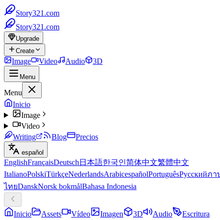
Story321.com
Story321.com
Upgrade
Create
Image
Video
Audio
3D
Menu
Menu
Inicio
Image
Video
Writing
Blog
Precios
español
English
Français
Deutsch
日本語
한국인
简体中文
繁體中文
Italiano
Polski
Türkçe
Nederlands
Arabic
español
Português
Русский
ภา
ไทย
Dansk
Norsk bokmål
Bahasa Indonesia
Inicio
Assets
Vídeo
Imagen
3D
Audio
Escritura