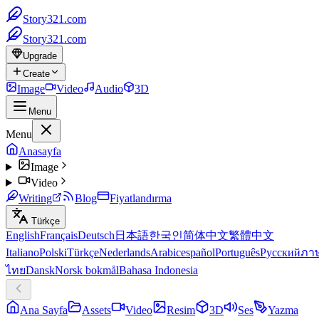
Story321.com
Story321.com
Upgrade
Create
Image
Video
Audio
3D
Menu
Menu
Anasayfa
Image
Video
Writing
Blog
Fiyatlandırma
Türkçe
English
Français
Deutsch
日本語
한국인
简体中文
繁體中文
Italiano
Polski
Türkçe
Nederlands
Arabic
español
Português
Русский
ภา
ไทย
Dansk
Norsk bokmål
Bahasa Indonesia
Ana Sayfa
Assets
Video
Resim
3D
Ses
Yazma