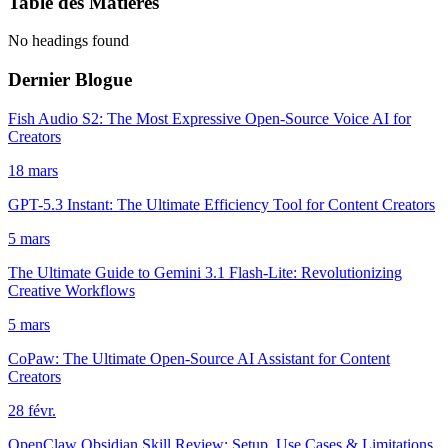
Table des Matières
No headings found
Dernier Blogue
Fish Audio S2: The Most Expressive Open-Source Voice AI for
Creators
18 mars
GPT-5.3 Instant: The Ultimate Efficiency Tool for Content Creators
5 mars
The Ultimate Guide to Gemini 3.1 Flash-Lite: Revolutionizing
Creative Workflows
5 mars
CoPaw: The Ultimate Open-Source AI Assistant for Content
Creators
28 févr.
OpenClaw Obsidian Skill Review: Setup, Use Cases & Limitations