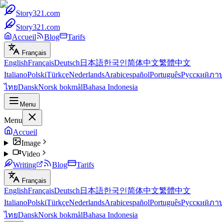
Story321.com
Story321.com
Accueil
Blog
Tarifs
Français
English
Français
Deutsch
日本語
한국인
简体中文
繁體中文
Italiano
Polski
Türkçe
Nederlands
Arabic
español
Português
Русский
ภา
ไทย
Dansk
Norsk bokmål
Bahasa Indonesia
Menu
Menu
Accueil
Image
Video
Writing
Blog
Tarifs
Français
English
Français
Deutsch
日本語
한국인
简体中文
繁體中文
Italiano
Polski
Türkçe
Nederlands
Arabic
español
Português
Русский
ภา
ไทย
Dansk
Norsk bokmål
Bahasa Indonesia