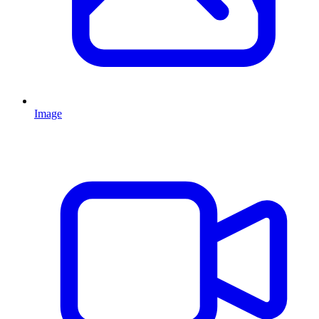
Image