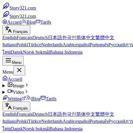
Story321.com
Story321.com
Accueil
Blog
Tarifs
Français
English
Français
Deutsch
日本語
한국인
简体中文
繁體中文
Italiano
Polski
Türkçe
Nederlands
Arabic
español
Português
Русский
ภา
ไทย
Dansk
Norsk bokmål
Bahasa Indonesia
Menu
Menu
Accueil
Image
Video
Writing
Blog
Tarifs
Français
English
Français
Deutsch
日本語
한국인
简体中文
繁體中文
Italiano
Polski
Türkçe
Nederlands
Arabic
español
Português
Русский
ภา
ไทย
Dansk
Norsk bokmål
Bahasa Indonesia