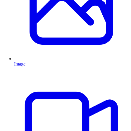
Image