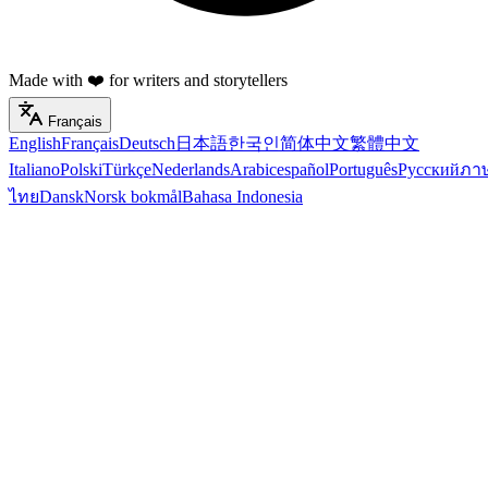
Made with ❤️ for writers and storytellers
Français
English
Français
Deutsch
日本語
한국인
简体中文
繁體中文
Italiano
Polski
Türkçe
Nederlands
Arabic
español
Português
Русский
ภา
ไทย
Dansk
Norsk bokmål
Bahasa Indonesia