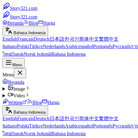
Story321.com
Story321.com
Beranda
Blog
Harga
Bahasa Indonesia
English
Français
Deutsch
日本語
한국인
简体中文
繁體中文
Italiano
Polski
Türkçe
Nederlands
Arabic
español
Português
Русский
ภา
ไทย
Dansk
Norsk bokmål
Bahasa Indonesia
Menu
Menu
Beranda
Image
Video
Writing
Blog
Harga
Bahasa Indonesia
English
Français
Deutsch
日本語
한국인
简体中文
繁體中文
Italiano
Polski
Türkçe
Nederlands
Arabic
español
Português
Русский
ภา
ไทย
Dansk
Norsk bokmål
Bahasa Indonesia