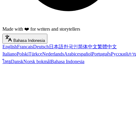
Made with ❤️ for writers and storytellers
Bahasa Indonesia
English
Français
Deutsch
日本語
한국인
简体中文
繁體中文
Italiano
Polski
Türkçe
Nederlands
Arabic
español
Português
Русский
ภา
ไทย
Dansk
Norsk bokmål
Bahasa Indonesia