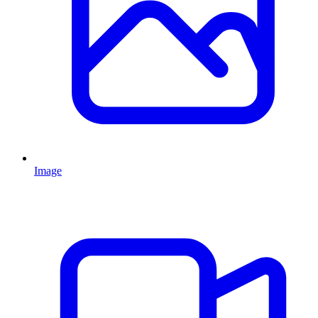
Image