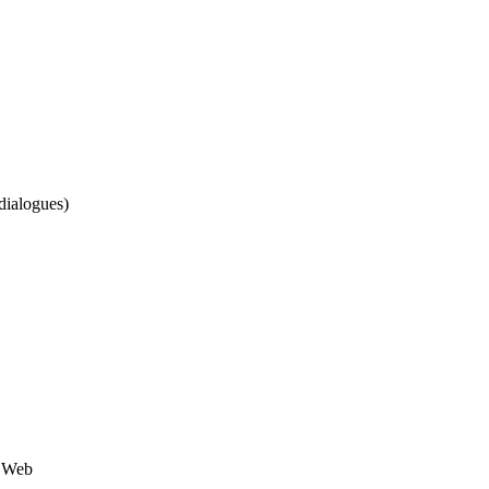
 dialogues)
e Web