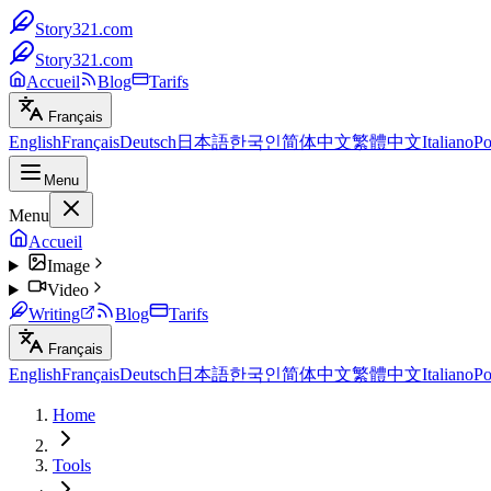
Story321.com
Story321.com
Accueil
Blog
Tarifs
Français
English
Français
Deutsch
日本語
한국인
简体中文
繁體中文
Italiano
Po
Menu
Menu
Accueil
Image
Video
Writing
Blog
Tarifs
Français
English
Français
Deutsch
日本語
한국인
简体中文
繁體中文
Italiano
Po
Home
Tools