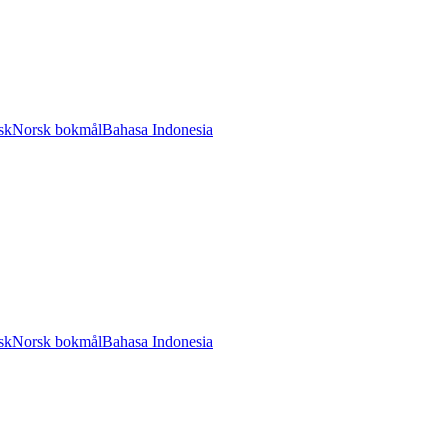
sk
Norsk bokmål
Bahasa Indonesia
sk
Norsk bokmål
Bahasa Indonesia