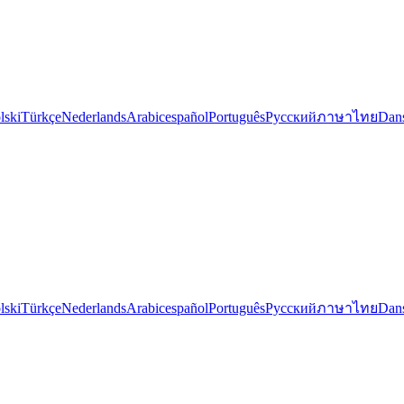
lski
Türkçe
Nederlands
Arabic
español
Português
Русский
ภาษาไทย
Dan
lski
Türkçe
Nederlands
Arabic
español
Português
Русский
ภาษาไทย
Dan