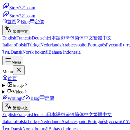
Story321.com
Story321.com
首頁
Blog
定價
繁體中文
English
Français
Deutsch
日本語
한국인
简体中文
繁體中文
Italiano
Polski
Türkçe
Nederlands
Arabic
español
Português
Русский
ภา
ไทย
Dansk
Norsk bokmål
Bahasa Indonesia
Menu
Menu
首頁
Image
Video
Writing
Blog
定價
繁體中文
English
Français
Deutsch
日本語
한국인
简体中文
繁體中文
Italiano
Polski
Türkçe
Nederlands
Arabic
español
Português
Русский
ภา
ไทย
Dansk
Norsk bokmål
Bahasa Indonesia