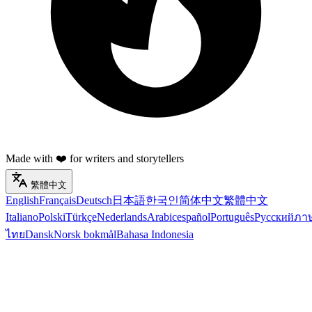
Made with ❤️ for writers and storytellers
繁體中文
English
Français
Deutsch
日本語
한국인
简体中文
繁體中文
Italiano
Polski
Türkçe
Nederlands
Arabic
español
Português
Русский
ภา
ไทย
Dansk
Norsk bokmål
Bahasa Indonesia