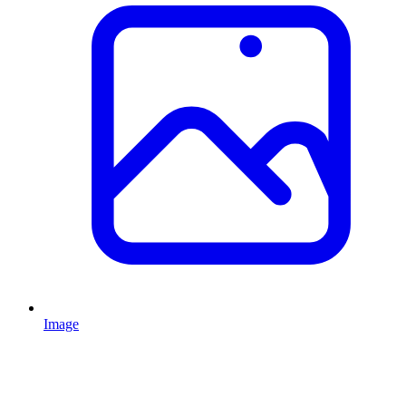
Image