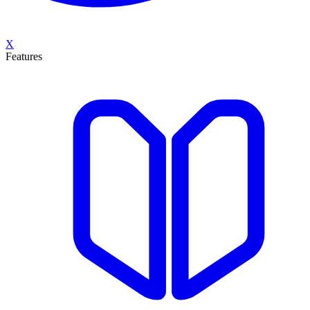
X
Features