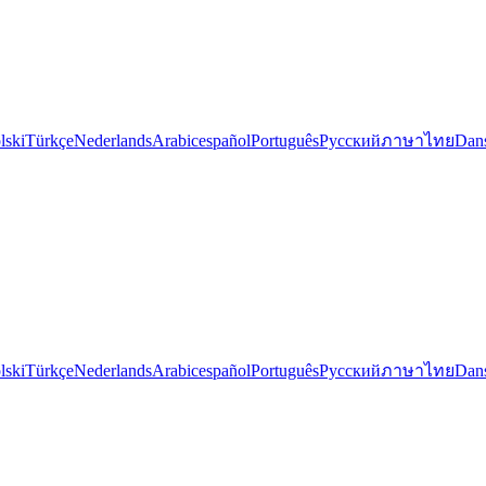
lski
Türkçe
Nederlands
Arabic
español
Português
Русский
ภาษาไทย
Dan
lski
Türkçe
Nederlands
Arabic
español
Português
Русский
ภาษาไทย
Dan