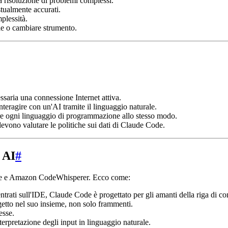
la risoluzione di problemi complessi.
tualmente accurati.
plessità.
ale o cambiare strumento.
ssaria una connessione Internet attiva.
interagire con un'AI tramite il linguaggio naturale.
re ogni linguaggio di programmazione allo stesso modo.
devono valutare le politiche sui dati di Claude Code.
 AI
#
nine e Amazon CodeWhisperer. Ecco come:
centrati sull'IDE, Claude Code è progettato per gli amanti della riga di 
getto nel suo insieme, non solo frammenti.
esse.
nterpretazione degli input in linguaggio naturale.