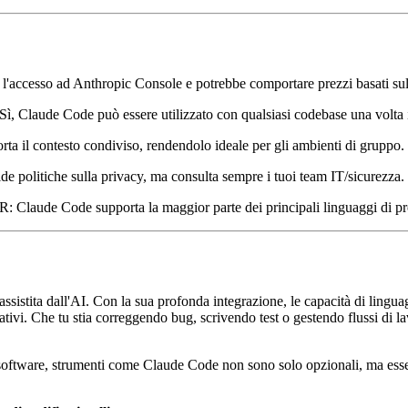
'accesso ad Anthropic Console e potrebbe comportare prezzi basati sull
Sì, Claude Code può essere utilizzato con qualsiasi codebase una volta in
ta il contesto condiviso, rendendolo ideale per gli ambienti di gruppo.
de politiche sulla privacy, ma consulta sempre i tuoi team IT/sicurezza.
R: Claude Code supporta la maggior parte dei principali linguaggi di p
sistita dall'AI. Con la sua profonda integrazione, le capacità di lingu
ovativi. Che tu stia correggendo bug, scrivendo test o gestendo flussi 
 software, strumenti come Claude Code non sono solo opzionali, ma essenz