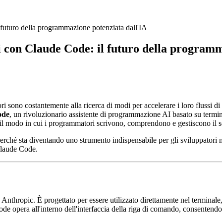
l futuro della programmazione potenziata dall'IA
ri con Claude Code: il futuro della program
 sono costantemente alla ricerca di modi per accelerare i loro flussi di l
ode
, un rivoluzionario assistente di programmazione AI basato su termin
 il modo in cui i programmatori scrivono, comprendono e gestiscono il 
rché sta diventando uno strumento indispensabile per gli sviluppatori m
 Claude Code.
nthropic. È progettato per essere utilizzato direttamente nel terminale, 
de opera all'interno dell'interfaccia della riga di comando, consentendogl