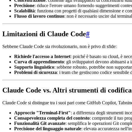
Concentrazione
: consente agli sviluppatori di concentrarsi sul
Precisione
: riduce l'errore umano fornendo suggerimenti contes
Scalabilità
: funziona con progetti di qualsiasi dimensione e com
Flusso di lavoro continuo
: non è necessario uscire dal termin
Limitazioni di Claude Code
#
Sebbene Claude Code sia rivoluzionario, non è privo di sfide:
Richiede l'accesso a Internet
: poiché è basato su cloud, è nece
Curva di apprendimento
: gli sviluppatori devono abituarsi a 
Supporto linguistico
: sebbene robusto, potrebbe non supporta
Problemi di sicurezza
: i team che gestiscono codice sensibile 
Claude Code vs. Altri strumenti di codifica
Claude Code si distingue tra i suoi pari come GitHub Copilot, Tab
Approccio "Terminal-First"
: a differenza degli strumenti in
Consapevolezza completa del contesto
: comprende il tuo pro
Funzionalità Git avanzate
: semplifica le operazioni Git compl
Precisione del linguaggio naturale
: elevata accuratezza nell'i