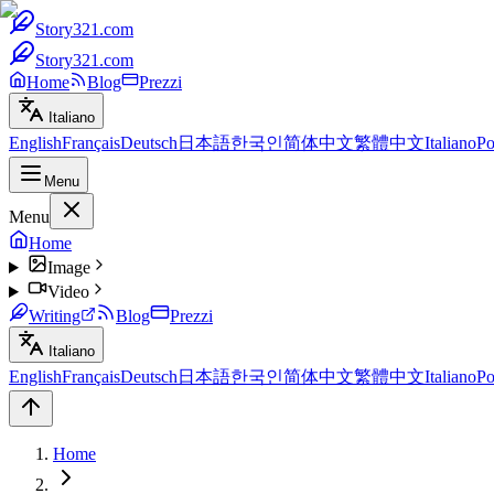
Story321.com
Story321.com
Home
Blog
Prezzi
Italiano
English
Français
Deutsch
日本語
한국인
简体中文
繁體中文
Italiano
Po
Menu
Menu
Home
Image
Video
Writing
Blog
Prezzi
Italiano
English
Français
Deutsch
日本語
한국인
简体中文
繁體中文
Italiano
Po
Home