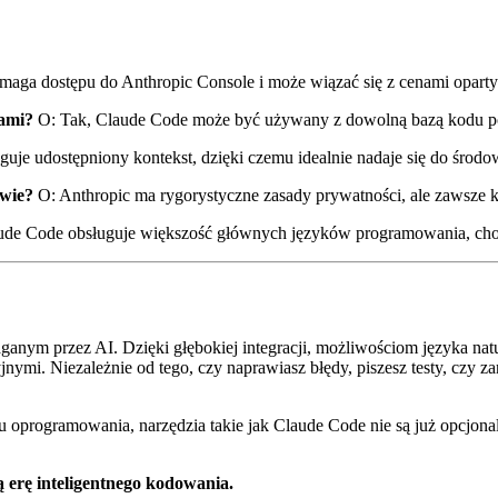
ga dostępu do Anthropic Console i może wiązać się z cenami oparty
tami?
O: Tak, Claude Code może być używany z dowolną bazą kodu po z
uje udostępniony kontekst, dzięki czemu idealnie nadaje się do środ
twie?
O: Anthropic ma rygorystyczne zasady prywatności, ale zawsze ko
de Code obsługuje większość głównych języków programowania, choci
anym przez AI. Dzięki głębokiej integracji, możliwościom języka na
ymi. Niezależnie od tego, czy naprawiasz błędy, piszesz testy, czy z
u oprogramowania, narzędzia takie jak Claude Code nie są już opcjona
 erę inteligentnego kodowania.