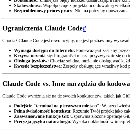
Dokładność
: Zmniejsza błędy ludzkie, dostarczając trafne kon
Skalowalność
: Współpracuje z projektami o dowolnej wielkośc
Bezproblemowy proces pracy
: Nie ma potrzeby opuszczania t
Ograniczenia Claude Code
#
Chociaż Claude Code jest rewolucyjny, nie jest pozbawiony wyzwań
Wymaga dostępu do Internetu
: Ponieważ jest zasilany prze
Krzywa uczenia się
: Programiści muszą przyzwyczaić się do i
Obsługa języków
: Chociaż solidna, może nie obsługiwać ka
Kwestie bezpieczeństwa
: Zespoły obsługujące wrażliwy kod
Claude Code vs. Inne narzędzia do kodowa
Claude Code wyróżnia się na tle swoich konkurentów, takich jak Gi
Podejście "terminal na pierwszym miejscu"
: W przeciwieńs
Pełna świadomość kontekstu
: Rozumie Twój projekt jako cało
Zaawansowane funkcje Git
: Usprawnia złożone operacje Git
Precyzja języka naturalnego
: Wysoka dokładność w interpre