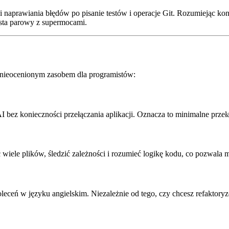
 naprawiania błędów po pisanie testów i operacje Git. Rozumiejąc kont
ista parowy z supermocami.
e nieocenionym zasobem dla programistów:
I bez konieczności przełączania aplikacji. Oznacza to minimalne prze
iele plików, śledzić zależności i rozumieć logikę kodu, co pozwala mu
ceń w języku angielskim. Niezależnie od tego, czy chcesz refaktoryzo