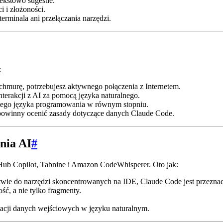
tekstowo sugestie.
i i złożoności.
erminala ani przełączania narzędzi.
:
z chmurę, potrzebujesz aktywnego połączenia z Internetem.
nterakcji z AI za pomocą języka naturalnego.
żdego języka programowania w równym stopniu.
 powinny ocenić zasady dotyczące danych Claude Code.
nia AI
#
tHub Copilot, Tabnine i Amazon CodeWhisperer. Oto jak:
twie do narzędzi skoncentrowanych na IDE, Claude Code jest przezna
ść, a nie tylko fragmenty.
.
tacji danych wejściowych w języku naturalnym.