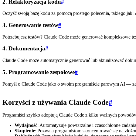
2.
Refaktoryzacja kodu
#
Oczyść swoją bazę kodu za pomocą prostego polecenia, takiego jak:
3.
Generowanie testów
#
Potrzebujesz testów? Claude Code może generować kompleksowe test
4.
Dokumentacja
#
Claude Code może automatycznie generować lub aktualizować dokume
5.
Programowanie zespołowe
#
Pomyśl o Claude Code jako o swoim programiście parowym AI — za
Korzyści z używania Claude Code
#
Programiści szybko adoptują Claude Code z kilku ważnych powodó
Wydajność
: Automatyzuje powtarzalne i czasochłonne zadania
Skupienie
: Pozwala programistom skoncentrować się na zło