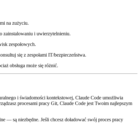
mi na zużyciu.
ainstalowaniu i uwierzytelnieniu.
owisk zespołowych.
nsultuj się z zespołami IT/bezpieczeństwa.
aż obsługa może się różnić.
turalnego i świadomości kontekstowej, Claude Code umożliwia
arządzasz procesami pracy Git, Claude Code jest Twoim najlepszym
lne — są niezbędne. Jeśli chcesz doładować swój proces pracy