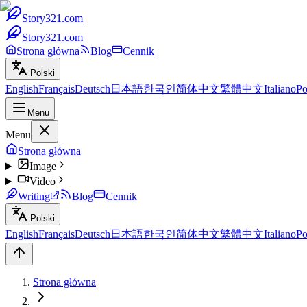
Story321.com
Story321.com
Strona główna
Blog
Cennik
Polski
English
Français
Deutsch
日本語
한국인
简体中文
繁體中文
Italiano
Po
Menu
Menu
Strona główna
Image
Video
Writing
Blog
Cennik
Polski
English
Français
Deutsch
日本語
한국인
简体中文
繁體中文
Italiano
Po
Strona główna