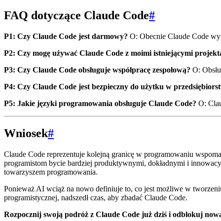
FAQ dotyczące Claude Code
#
P1: Czy Claude Code jest darmowy?
O: Obecnie Claude Code wyma
P2: Czy mogę używać Claude Code z moimi istniejącymi projek
P3: Czy Claude Code obsługuje współpracę zespołową?
O: Obsług
P4: Czy Claude Code jest bezpieczny do użytku w przedsiębiors
P5: Jakie języki programowania obsługuje Claude Code?
O: Clau
Wniosek
#
Claude Code reprezentuje kolejną granicę w programowaniu wspomag
programistom bycie bardziej produktywnymi, dokładnymi i innowacyjn
towarzyszem programowania.
Ponieważ AI wciąż na nowo definiuje to, co jest możliwe w tworzeni
programistycznej, nadszedł czas, aby zbadać Claude Code.
Rozpocznij swoją podróż z Claude Code już dziś i odblokuj nową