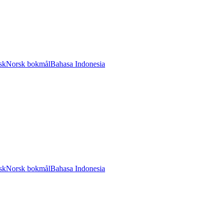
sk
Norsk bokmål
Bahasa Indonesia
sk
Norsk bokmål
Bahasa Indonesia