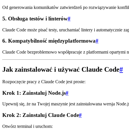
Od generowania komunikatów zatwierdzeń po rozwiązywanie konfliktó
5.
Obsługa testów i linterów
#
Claude Code może pisać testy, uruchamiać lintery i automatycznie 
6.
Kompatybilność międzyplatformowa
#
Claude Code bezproblemowo współpracuje z platformami opartymi na 
Jak zainstalować i używać Claude Code
#
Rozpoczęcie pracy z Claude Code jest proste:
Krok 1: Zainstaluj Node.js
#
Upewnij się, że na Twojej maszynie jest zainstalowana wersja Node.j
Krok 2: Zainstaluj Claude Code
#
Otwórz terminal i uruchom: