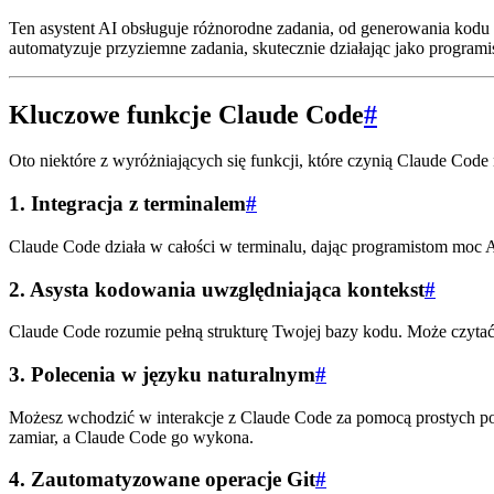
Ten asystent AI obsługuje różnorodne zadania, od generowania kodu i
automatyzuje przyziemne zadania, skutecznie działając jako program
Kluczowe funkcje Claude Code
#
Oto niektóre z wyróżniających się funkcji, które czynią Claude Cod
1.
Integracja z terminalem
#
Claude Code działa w całości w terminalu, dając programistom moc A
2.
Asysta kodowania uwzględniająca kontekst
#
Claude Code rozumie pełną strukturę Twojej bazy kodu. Może czytać w
3.
Polecenia w języku naturalnym
#
Możesz wchodzić w interakcje z Claude Code za pomocą prostych pole
zamiar, a Claude Code go wykona.
4.
Zautomatyzowane operacje Git
#