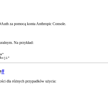
 OAuth za pomocą konta Anthropic Console.
uralnym. Na przykład:
a"

e
#
ności dla różnych przypadków użycia: