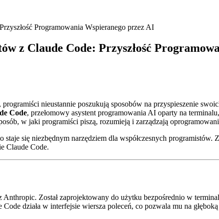
Przyszłość Programowania Wspieranego przez AI
ów z Claude Code: Przyszłość Programowa
programiści nieustannie poszukują sposobów na przyspieszenie swoich
de Code
, przełomowy asystent programowania AI oparty na terminal
posób, w jaki programiści piszą, rozumieją i zarządzają oprogramowan
o staje się niezbędnym narzędziem dla współczesnych programistów. Za
ie Claude Code.
 Anthropic. Został zaprojektowany do użytku bezpośrednio w terminal
ode działa w interfejsie wiersza poleceń, co pozwala mu na głęboką in