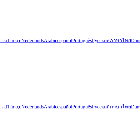
lski
Türkçe
Nederlands
Arabic
español
Português
Русский
ภาษาไทย
Dan
lski
Türkçe
Nederlands
Arabic
español
Português
Русский
ภาษาไทย
Dan