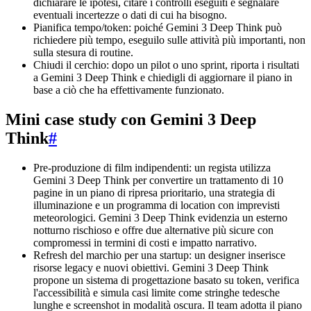
dichiarare le ipotesi, citare i controlli eseguiti e segnalare
eventuali incertezze o dati di cui ha bisogno.
Pianifica tempo/token: poiché Gemini 3 Deep Think può
richiedere più tempo, eseguilo sulle attività più importanti, non
sulla stesura di routine.
Chiudi il cerchio: dopo un pilot o uno sprint, riporta i risultati
a Gemini 3 Deep Think e chiedigli di aggiornare il piano in
base a ciò che ha effettivamente funzionato.
Mini case study con Gemini 3 Deep
Think
#
Pre-produzione di film indipendenti: un regista utilizza
Gemini 3 Deep Think per convertire un trattamento di 10
pagine in un piano di ripresa prioritario, una strategia di
illuminazione e un programma di location con imprevisti
meteorologici. Gemini 3 Deep Think evidenzia un esterno
notturno rischioso e offre due alternative più sicure con
compromessi in termini di costi e impatto narrativo.
Refresh del marchio per una startup: un designer inserisce
risorse legacy e nuovi obiettivi. Gemini 3 Deep Think
propone un sistema di progettazione basato su token, verifica
l'accessibilità e simula casi limite come stringhe tedesche
lunghe e screenshot in modalità oscura. Il team adotta il piano