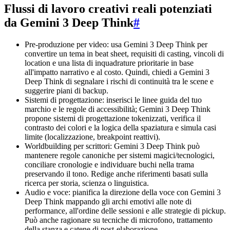
Flussi di lavoro creativi reali potenziati
da Gemini 3 Deep Think
#
Pre-produzione per video: usa Gemini 3 Deep Think per
convertire un tema in beat sheet, requisiti di casting, vincoli di
location e una lista di inquadrature prioritarie in base
all'impatto narrativo e al costo. Quindi, chiedi a Gemini 3
Deep Think di segnalare i rischi di continuità tra le scene e
suggerire piani di backup.
Sistemi di progettazione: inserisci le linee guida del tuo
marchio e le regole di accessibilità; Gemini 3 Deep Think
propone sistemi di progettazione tokenizzati, verifica il
contrasto dei colori e la logica della spaziatura e simula casi
limite (localizzazione, breakpoint reattivi).
Worldbuilding per scrittori: Gemini 3 Deep Think può
mantenere regole canoniche per sistemi magici/tecnologici,
conciliare cronologie e individuare buchi nella trama
preservando il tono. Redige anche riferimenti basati sulla
ricerca per storia, scienza o linguistica.
Audio e voce: pianifica la direzione della voce con Gemini 3
Deep Think mappando gli archi emotivi alle note di
performance, all'ordine delle sessioni e alle strategie di pickup.
Può anche ragionare su tecniche di microfono, trattamento
della stanza e catene di post-elaborazione.