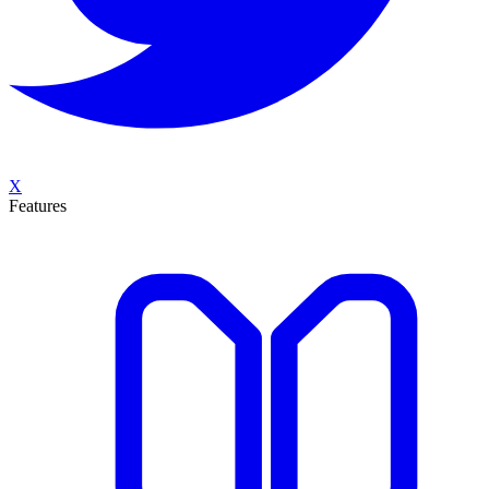
X
Features