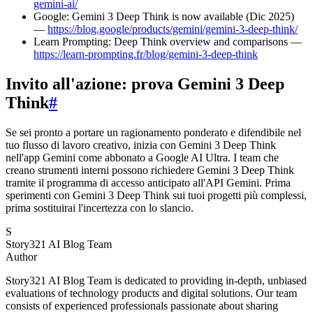
gemini-ai/
Google: Gemini 3 Deep Think is now available (Dic 2025)
—
https://blog.google/products/gemini/gemini-3-deep-think/
Learn Prompting: Deep Think overview and comparisons —
https://learn-prompting.fr/blog/gemini-3-deep-think
Invito all'azione: prova Gemini 3 Deep
Think
#
Se sei pronto a portare un ragionamento ponderato e difendibile nel
tuo flusso di lavoro creativo, inizia con Gemini 3 Deep Think
nell'app Gemini come abbonato a Google AI Ultra. I team che
creano strumenti interni possono richiedere Gemini 3 Deep Think
tramite il programma di accesso anticipato all'API Gemini. Prima
sperimenti con Gemini 3 Deep Think sui tuoi progetti più complessi,
prima sostituirai l'incertezza con lo slancio.
S
Story321 AI Blog Team
Author
Story321 AI Blog Team is dedicated to providing in-depth, unbiased
evaluations of technology products and digital solutions. Our team
consists of experienced professionals passionate about sharing