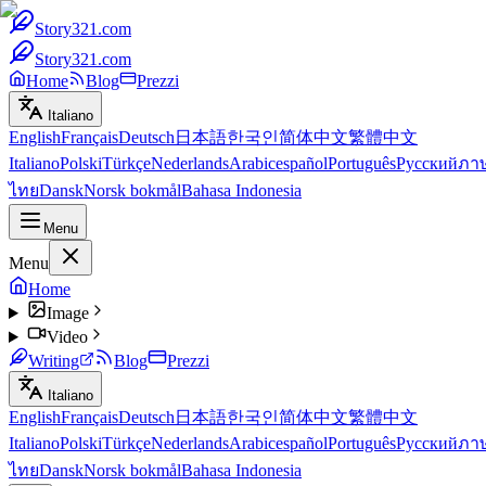
Story321.com
Story321.com
Home
Blog
Prezzi
Italiano
English
Français
Deutsch
日本語
한국인
简体中文
繁體中文
Italiano
Polski
Türkçe
Nederlands
Arabic
español
Português
Русский
ภา
ไทย
Dansk
Norsk bokmål
Bahasa Indonesia
Menu
Menu
Home
Image
Video
Writing
Blog
Prezzi
Italiano
English
Français
Deutsch
日本語
한국인
简体中文
繁體中文
Italiano
Polski
Türkçe
Nederlands
Arabic
español
Português
Русский
ภา
ไทย
Dansk
Norsk bokmål
Bahasa Indonesia