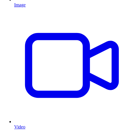
Image
Video