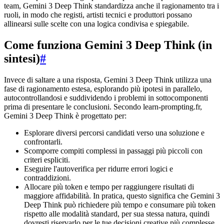
team, Gemini 3 Deep Think standardizza anche il ragionamento tra i
ruoli, in modo che registi, artisti tecnici e produttori possano
allinearsi sulle scelte con una logica condivisa e spiegabile.
Come funziona Gemini 3 Deep Think (in
sintesi)
#
Invece di saltare a una risposta, Gemini 3 Deep Think utilizza una
fase di ragionamento estesa, esplorando più ipotesi in parallelo,
autocontrollandosi e suddividendo i problemi in sottocomponenti
prima di presentare le conclusioni. Secondo learn-prompting.fr,
Gemini 3 Deep Think è progettato per:
Esplorare diversi percorsi candidati verso una soluzione e
confrontarli.
Scomporre compiti complessi in passaggi più piccoli con
criteri espliciti.
Eseguire l'autoverifica per ridurre errori logici e
contraddizioni.
Allocare più token e tempo per raggiungere risultati di
maggiore affidabilità. In pratica, questo significa che Gemini 3
Deep Think può richiedere più tempo e consumare più token
rispetto alle modalità standard, per sua stessa natura, quindi
dovresti riservarlo per le tue decisioni creative più complesse,