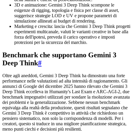
3D e animazione: Gemini 3 Deep Think scompone le
esigenze di rigging, topologia e fisica per classe di asset,
suggerisce strategie LOD e UV e propone parametri di
simulazione allineati ai budget di rendering.
Marketing e crescita: lascia che Gemini 3 Deep Think progetti
esperimenti multicanale, valuti le varianti creative in base alla
forza dell'ipotesi, preveda il carico operativo e imposti
protezioni per la sicurezza del marchio.
Benchmark che supportano Gemini 3
Deep Think
#
Oltre agli aneddoti, Gemini 3 Deep Think ha dimostrato una forte
performance nelle valutazioni ad alta intensità di ragionamento. Gli
annunci di Google del dicembre 2025 hanno rilevato che Gemini 3
Deep Think eccelleva in Humanity's Last Exam e ARC-AGI-2, due
benchmark impegnativi utilizzati per sondare la risoluzione avanzata
dei problemi e la generalizzazione. Sebbene nessun benchmark
equivalga alla realtà della produzione, questi risultati segnalano che
Gemini 3 Deep Think è competitivo in attività che richiedono un
pensiero sistematico, non solo la corrispondenza di modelli. Per i
creatori, questo si traduce in una migliore pianificazione strategica,
meno punti ciechi e decisioni più resilienti.