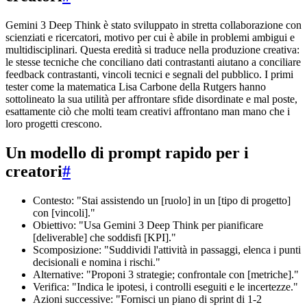
Gemini 3 Deep Think è stato sviluppato in stretta collaborazione con
scienziati e ricercatori, motivo per cui è abile in problemi ambigui e
multidisciplinari. Questa eredità si traduce nella produzione creativa:
le stesse tecniche che conciliano dati contrastanti aiutano a conciliare
feedback contrastanti, vincoli tecnici e segnali del pubblico. I primi
tester come la matematica Lisa Carbone della Rutgers hanno
sottolineato la sua utilità per affrontare sfide disordinate e mal poste,
esattamente ciò che molti team creativi affrontano man mano che i
loro progetti crescono.
Un modello di prompt rapido per i
creatori
#
Contesto: "Stai assistendo un [ruolo] in un [tipo di progetto]
con [vincoli]."
Obiettivo: "Usa Gemini 3 Deep Think per pianificare
[deliverable] che soddisfi [KPI]."
Scomposizione: "Suddividi l'attività in passaggi, elenca i punti
decisionali e nomina i rischi."
Alternative: "Proponi 3 strategie; confrontale con [metriche]."
Verifica: "Indica le ipotesi, i controlli eseguiti e le incertezze."
Azioni successive: "Fornisci un piano di sprint di 1-2