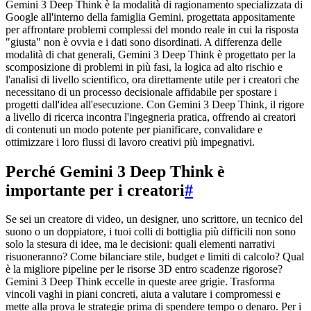
Gemini 3 Deep Think è la modalità di ragionamento specializzata di
Google all'interno della famiglia Gemini, progettata appositamente
per affrontare problemi complessi del mondo reale in cui la risposta
"giusta" non è ovvia e i dati sono disordinati. A differenza delle
modalità di chat generali, Gemini 3 Deep Think è progettato per la
scomposizione di problemi in più fasi, la logica ad alto rischio e
l'analisi di livello scientifico, ora direttamente utile per i creatori che
necessitano di un processo decisionale affidabile per spostare i
progetti dall'idea all'esecuzione. Con Gemini 3 Deep Think, il rigore
a livello di ricerca incontra l'ingegneria pratica, offrendo ai creatori
di contenuti un modo potente per pianificare, convalidare e
ottimizzare i loro flussi di lavoro creativi più impegnativi.
Perché Gemini 3 Deep Think è
importante per i creatori
#
Se sei un creatore di video, un designer, uno scrittore, un tecnico del
suono o un doppiatore, i tuoi colli di bottiglia più difficili non sono
solo la stesura di idee, ma le decisioni: quali elementi narrativi
risuoneranno? Come bilanciare stile, budget e limiti di calcolo? Qual
è la migliore pipeline per le risorse 3D entro scadenze rigorose?
Gemini 3 Deep Think eccelle in queste aree grigie. Trasforma
vincoli vaghi in piani concreti, aiuta a valutare i compromessi e
mette alla prova le strategie prima di spendere tempo o denaro. Per i