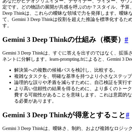
あなたがビデオクリエイター、デザイナー、ライター、サウ
定です。どの物語の展開が共感を呼ぶのか？スタイル、予算、計
Deep Thinkは、これらの曖昧な領域で力を発揮します
て、Gemini 3 Deep Thinkは役割を超えた推論
す。
Gemini 3 Deep Thinkの仕組み（概要）
#
Gemini 3 Deep Thinkは、すぐに答えを出すの
ネントに分解します。learn-prompting.frによると、Gemini
解決策への複数の候補パスを検討し、比較する。
複雑なタスクを、明確な基準を持つより小さなステップ
論理的な誤りや矛盾を減らすために、自己検証を実行す
より高い信頼性の結果を得るために、より多くのトークンと時
費する可能性があることを意味します。これは意図的な
る必要があります。
Gemini 3 Deep Thinkが得意とすること
#
Gemini 3 Deep Thinkは、曖昧さ、制約、および