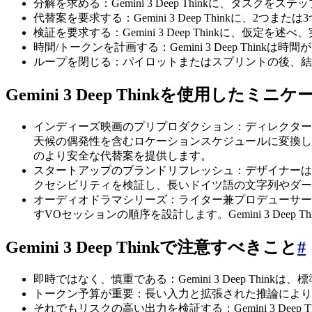
分解を求める：Gemini 3 Deep Thinkに、タ
代替案を要求する：Gemini 3 Deep Thinkに、
検証を要求する：Gemini 3 Deep Thinkに
時間/トークンを計画する：Gemini 3 Deep Th
ループを閉じる：パイロットまたはスプリントの後、結果をG
Gemini 3 Deep Thinkを使用したミ
インディーズ映画のプリプロダクション：ディレクターはGe
天候の偶発性を含むロケーションスケジュールに変換します。
のより安全な代替案を提供します。
スタートアップのブランドリフレッシュ：デザイナーは、レガ
クセシビリティを検証し、長いドイツ語の文字列やダー
オーディオドラマシリーズ：ライター兼プロデューサーは、G
すVOセッションの順序を設計します。Gemini 3 De
Gemini 3 Deep Thinkで注意すべきこと
#
即時ではなく、慎重である：Gemini 3 Deep Th
トークン予算が重要：長い入力と拡張された推論により
それでもリスクの高い出力を検証する：Gemini 3 D