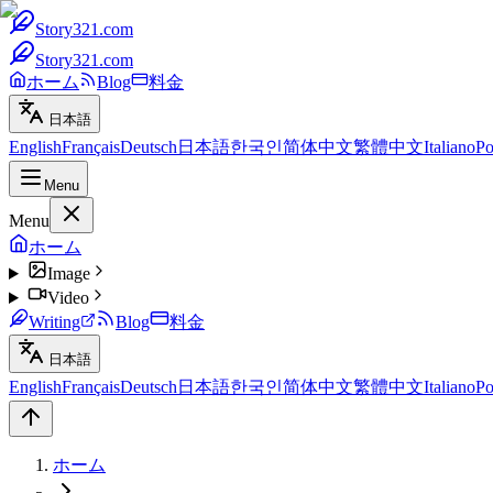
Story321.com
Story321.com
ホーム
Blog
料金
日本語
English
Français
Deutsch
日本語
한국인
简体中文
繁體中文
Italiano
Po
Menu
Menu
ホーム
Image
Video
Writing
Blog
料金
日本語
English
Français
Deutsch
日本語
한국인
简体中文
繁體中文
Italiano
Po
ホーム