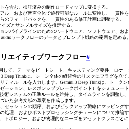
トを含む、検証済みの制作ロードマップに変換する。
アル、および音声全体で施行可能なルールに変換し、一貫性を
らのフィードバックを、一貫性のある修正計画に調整する。
のサイズとサンプルサイズを推定する。
ョンパイプラインのためのハードウェア、ソフトウェア、およ
n-audioワークフローのデータとプロンプト戦略の範囲を定
た実際のクリエイティブワークフロー
#
Thinkを使用して、テーマをビートシート、キャスティング要件
 3 Deep Thinkに、シーン全体の継続性のリスクにフラグ
ルールを入力します。Gemini 3 Deep Thinkは、
ゼーション、レスポンシブブレークポイント）をシミュレート
inkは、魔法/技術システムの正準ルールを維持し、タイムラインを
づいた参考文献の草案を作成します。
ションの順序、およびピックアップ戦略にマッピングすることにより
の処理、およびポストプロセッシングチェーンについて推論す
nkは、リギング、トポロジー、および物理的なニーズをアセットクラス