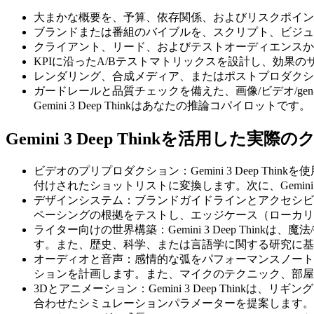
大まかな概要を、予算、依存関係、およびリスクポイン
ブランドまたは番組のバイブルを、スクリプト、ビジュ
クライアント、リード、およびテストオーディエンスか
KPIに沿ったA/Bテストマトリックスを設計し、効果
レンダリング、合成メディア、またはポストプロダクシ
ガードレールと品質チェックを備えた、画像/ビデオ/ge
Gemini 3 Deep Thinkはあなたの推論コパイロットです。
Gemini 3 Deep Thinkを活用し
ビデオのプリプロダクション：Gemini 3 Deep 
付けされたショットリストに変換します。次に、Gemini
デザインシステム：ブランドガイドラインとアクセシビリティ
ペーシングの根拠をテストし、エッジケース（ローカリ
ライター向けの世界構築：Gemini 3 Deep Th
す。また、歴史、科学、または言語学に関する研究に基
オーディオと音声：感情的な弧をパフォーマンスノート、セッ
ションを計画します。また、マイクのテクニック、部屋
3Dとアニメーション：Gemini 3 Deep Thi
合わせたシミュレーションパラメーターを提案します。