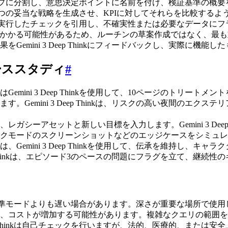
スクをステップに分割し、意思決定ポイントに名前を付け、検証基準の
2つまたは3つの妥当な戦略を生成させ、KPIに対してそれらを比較する
、仮定を述べ、実行したチェックを引用し、不確実性または必要なデータ
inkは時間がかかる可能性があるため、ルーチンの草案作成ではなく
emini 3 Deep Thinkにフィードバックし、実際に機
ニケーススタディ
#
mini 3 Deep Thinkを使用して、10ページのトリー
Gemini 3 Deep Thinkは、リスクの高い夜間のエク
シーアセットと新しい目標を入力します。Gemini 3 Dee
クモードのスクリーンショットなどのエッジケースをシミュレ
emini 3 Deep Thinkを使用して、伝承を維持し、
ep Thinkは、エピソード3のペースの問題にフラグを立て、継
inkは、標準モードよりも遅い場合があります。深さが重要な場所で使
、コストが増加する可能性があります。複雑なクエリの範囲を
eep Thinkは自己チェックを行いますが、法的、医療的、ま