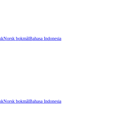
sk
Norsk bokmål
Bahasa Indonesia
sk
Norsk bokmål
Bahasa Indonesia