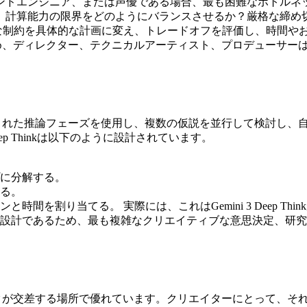
ンドエンジニア、または声優である場合、最も困難なボトルネ
算能力の限界をどのようにバランスさせるか？厳格な締め切りの
。曖昧な制約を具体的な計画に変え、トレードオフを評価し、時間
を標準化するため、ディレクター、テクニカルアーティスト、プロデュ
ではなく、拡張された推論フェーズを使用し、複数の仮説を並行して検
 3 Deep Thinkは以下のように設計されています。
に分解する。
る。
間を割り当てる。 実際には、これはGemini 3 Deep T
設計であるため、最も複雑なクリエイティブな意思決定、研究
複雑なロジックが交差する場所で優れています。クリエイターにとって、