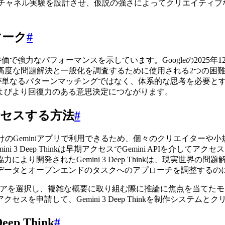
nkに、マルチチャネル実験を設計させ、仮説の強さによってクリエ
チマーク
#
強力なパフォーマンスを示しています。Googleの2025年12月の発表では、G
らは、高度な問題解決と一般化を調査するために使用される2つの
p Thinkが単なるパターンマッチングではなく、体系的な思考を
よびより回復力のある意思決定につながります。
日アクセスする方法
#
raのサブスクライバー向けのGeminiアプリで利用できるため、個々のク
 3 Deep Thinkは早期アクセスでGemini APIを介
より開発されたGemini 3 Deep Thinkは、現実世界
データとオープンエンドのタスクへのアプローチを調整するの
ティアを選択し、複雑な概要に取り組む際に推論に焦点を当てた
らアクセスを申請して、Gemini 3 Deep Thinkを制作シス
p Think
#