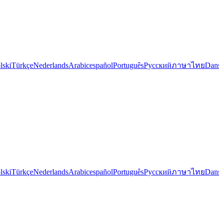
lski
Türkçe
Nederlands
Arabic
español
Português
Русский
ภาษาไทย
Dan
lski
Türkçe
Nederlands
Arabic
español
Português
Русский
ภาษาไทย
Dan