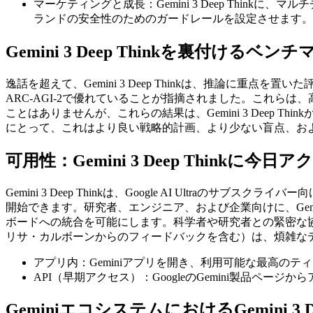
マーケティングと成長：Gemini 3 Deep Thi
ランドの安全性のためのガードレールを設定させます。
Gemini 3 Deep Thinkを裏付けるベン
逸話を超えて、Gemini 3 Deep Thinkは、推論に重点を置いた評価で
ARC-AGI-2で優れていることが指摘されました。これ
ことはありませんが、これらの結果は、Gemini 3 Dee
にとって、これはより良い戦略的計画、より少ない盲点、お
可用性：Gemini 3 Deep Thinkに今
Gemini 3 Deep Thinkは、Google AI Ult
開始できます。研究者、エンジニア、および企業向けに、Gemini
ボードへの統合を可能にします。科学者や研究者との緊密な協力に
リサ・カルボーンからのフィードバックを含む）は、煩雑な
アプリ内：Geminiアプリを開き、利用可能な最高の
API（早期アクセス）：GoogleのGemini製品ページか
GeminiエコシステムにおけるGemini 3 Dee