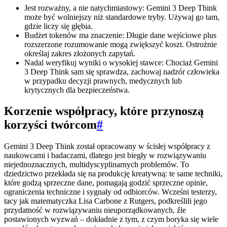
Jest rozważny, a nie natychmiastowy: Gemini 3 Deep Think
może być wolniejszy niż standardowe tryby. Używaj go tam,
gdzie liczy się głębia.
Budżet tokenów ma znaczenie: Długie dane wejściowe plus
rozszerzone rozumowanie mogą zwiększyć koszt. Ostrożnie
określaj zakres złożonych zapytań.
Nadal weryfikuj wyniki o wysokiej stawce: Chociaż Gemini
3 Deep Think sam się sprawdza, zachowaj nadzór człowieka
w przypadku decyzji prawnych, medycznych lub
krytycznych dla bezpieczeństwa.
Korzenie współpracy, które przynoszą
korzyści twórcom
#
Gemini 3 Deep Think został opracowany w ścisłej współpracy z
naukowcami i badaczami, dlatego jest biegły w rozwiązywaniu
niejednoznacznych, multidyscyplinarnych problemów. To
dziedzictwo przekłada się na produkcję kreatywną: te same techniki,
które godzą sprzeczne dane, pomagają godzić sprzeczne opinie,
ograniczenia techniczne i sygnały od odbiorców. Wcześni testerzy,
tacy jak matematyczka Lisa Carbone z Rutgers, podkreślili jego
przydatność w rozwiązywaniu nieuporządkowanych, źle
postawionych wyzwań – dokładnie z tym, z czym boryka się wiele