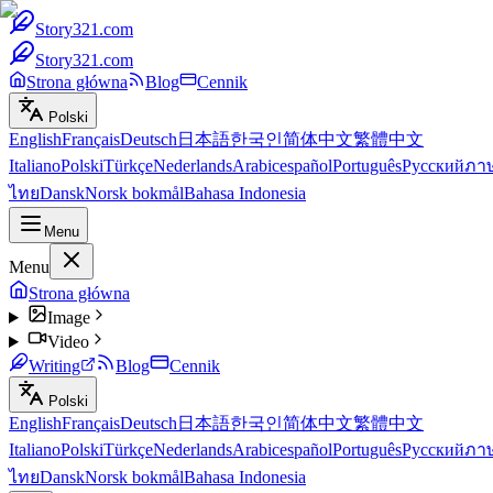
Story321.com
Story321.com
Strona główna
Blog
Cennik
Polski
English
Français
Deutsch
日本語
한국인
简体中文
繁體中文
Italiano
Polski
Türkçe
Nederlands
Arabic
español
Português
Русский
ภา
ไทย
Dansk
Norsk bokmål
Bahasa Indonesia
Menu
Menu
Strona główna
Image
Video
Writing
Blog
Cennik
Polski
English
Français
Deutsch
日本語
한국인
简体中文
繁體中文
Italiano
Polski
Türkçe
Nederlands
Arabic
español
Português
Русский
ภา
ไทย
Dansk
Norsk bokmål
Bahasa Indonesia