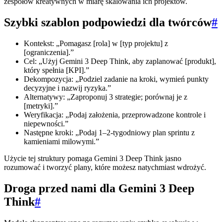
zespołów kreatywnych w miarę skalowania ich projektów.
Szybki szablon podpowiedzi dla twórców
#
Kontekst: „Pomagasz [rola] w [typ projektu] z
[ograniczenia].”
Cel: „Użyj Gemini 3 Deep Think, aby zaplanować [produkt],
który spełnia [KPI].”
Dekompozycja: „Podziel zadanie na kroki, wymień punkty
decyzyjne i nazwij ryzyka.”
Alternatywy: „Zaproponuj 3 strategie; porównaj je z
[metryki].”
Weryfikacja: „Podaj założenia, przeprowadzone kontrole i
niepewności.”
Następne kroki: „Podaj 1–2-tygodniowy plan sprintu z
kamieniami milowymi.”
Użycie tej struktury pomaga Gemini 3 Deep Think jasno
rozumować i tworzyć plany, które możesz natychmiast wdrożyć.
Droga przed nami dla Gemini 3 Deep
Think
#