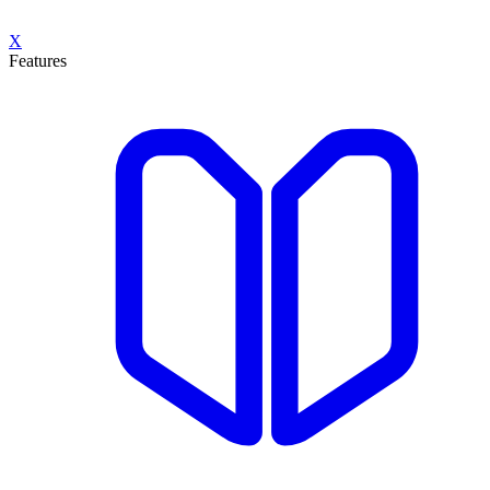
X
Features