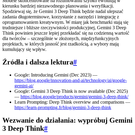
Modele skoncentrowane na rozumowaniu szybko ewoluują w
kierunku bardziej niezawodnego planowania i weryfikacji.
Spodziewaj się, że Gemini 3 Deep Think będzie nadal ulepszać
zadania długoterminowe, korzystanie z narzędzi i integrację z
oprogramowaniem kreatywnym. W miarę jak benchmarki stają się
trudniejsze i bliższe rzeczywistości produkcyjnej, Gemini 3 Deep
Think powinien jeszcze lepiej przekładać się na codzienną wartość
dla twórców – szczególnie w złożonych, międzyfunkcyjnych
projektach, w których jasność jest rzadkością, a wybory mają
kumulujący się wpływ.
Źródła i dalsza lektura
#
Google: Introducing Gemini (Dec 2023) —
https://blog.google/innovation-and-ai/technology/ai/google-
gemini-ai/
Google: Gemini 3 Deep Think is now available (Dec 2025)
—
https://blog.google/products/gemini/gemini-3-deep-think/
Learn Prompting: Deep Think overview and comparisons —
https://learn-prompting.fr/blog/gemini-3-deep-think
Wezwanie do działania: wypróbuj Gemini
3 Deep Think
#