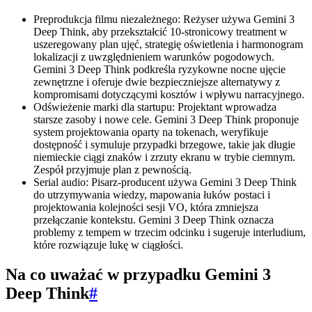
Preprodukcja filmu niezależnego: Reżyser używa Gemini 3
Deep Think, aby przekształcić 10-stronicowy treatment w
uszeregowany plan ujęć, strategię oświetlenia i harmonogram
lokalizacji z uwzględnieniem warunków pogodowych.
Gemini 3 Deep Think podkreśla ryzykowne nocne ujęcie
zewnętrzne i oferuje dwie bezpieczniejsze alternatywy z
kompromisami dotyczącymi kosztów i wpływu narracyjnego.
Odświeżenie marki dla startupu: Projektant wprowadza
starsze zasoby i nowe cele. Gemini 3 Deep Think proponuje
system projektowania oparty na tokenach, weryfikuje
dostępność i symuluje przypadki brzegowe, takie jak długie
niemieckie ciągi znaków i zrzuty ekranu w trybie ciemnym.
Zespół przyjmuje plan z pewnością.
Serial audio: Pisarz-producent używa Gemini 3 Deep Think
do utrzymywania wiedzy, mapowania łuków postaci i
projektowania kolejności sesji VO, która zmniejsza
przełączanie kontekstu. Gemini 3 Deep Think oznacza
problemy z tempem w trzecim odcinku i sugeruje interludium,
które rozwiązuje lukę w ciągłości.
Na co uważać w przypadku Gemini 3
Deep Think
#