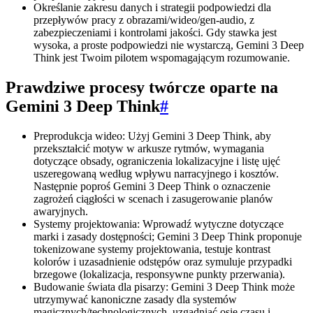
Określanie zakresu danych i strategii podpowiedzi dla
przepływów pracy z obrazami/wideo/gen-audio, z
zabezpieczeniami i kontrolami jakości. Gdy stawka jest
wysoka, a proste podpowiedzi nie wystarczą, Gemini 3 Deep
Think jest Twoim pilotem wspomagającym rozumowanie.
Prawdziwe procesy twórcze oparte na
Gemini 3 Deep Think
#
Preprodukcja wideo: Użyj Gemini 3 Deep Think, aby
przekształcić motyw w arkusze rytmów, wymagania
dotyczące obsady, ograniczenia lokalizacyjne i listę ujęć
uszeregowaną według wpływu narracyjnego i kosztów.
Następnie poproś Gemini 3 Deep Think o oznaczenie
zagrożeń ciągłości w scenach i zasugerowanie planów
awaryjnych.
Systemy projektowania: Wprowadź wytyczne dotyczące
marki i zasady dostępności; Gemini 3 Deep Think proponuje
tokenizowane systemy projektowania, testuje kontrast
kolorów i uzasadnienie odstępów oraz symuluje przypadki
brzegowe (lokalizacja, responsywne punkty przerwania).
Budowanie świata dla pisarzy: Gemini 3 Deep Think może
utrzymywać kanoniczne zasady dla systemów
magicznych/technologicznych, uzgadniać osie czasu i