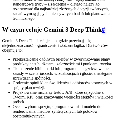
standardowe tryby – z założenia – dlatego należy go
rezerwować dla najbardziej złożonych decyzji twórczych,
zadań wymagających intensywnych badań lub planowania
technicznego.
W czym celuje Gemini 3 Deep Think
#
Gemini 3 Deep Think celuje tam, gdzie przecinają się
niejednoznaczność, ograniczenia i złożona logika. Dla twórców
obejmuje to:
Przekształcanie ogólnych briefów w zweryfikowane plany
produkcyjne z budżetami, zależnościami i punktami ryzyka.
Tłumaczenie biblii marki lub programu na egzekwowalne
zasady w scenariuszach, wizualizacjach i głosie, a następnie
sprawdzanie spójności.
Godzenie opinii klientów, liderów i odbiorców testowych w
spójny plan rewizji.
Projektowanie macierzy testów A/B, które są zgodne z
Twoimi KPI, oraz szacowanie wielkości efektów i wielkości
próbek.
Ocena wyboru sprzętu, oprogramowania i modelu do
renderowania, mediów syntetycznych lub potoków
postprodukcyjnych.