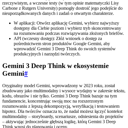
rzeczywistym, a wczesne testy (w tym opinie matematyczki Lisy
Carbone z Rutgers University) pomogły dostroić jego podejście do
nieuporządkowanych danych i zadań o otwartym charakterze.
W aplikacji: Otwórz aplikację Gemini, wybierz najwyższy
dostępny dla Ciebie poziom i wybierz tryb skoncentrowany
na rozumowaniu podczas rozwiązywania złożonych briefów.
API (wczesny dostęp): Złóż wniosek o dostęp za
pośrednictwem stron produktów Google Gemini, aby
wprowadzić Gemini 3 Deep Think do swoich systemów
produkcyjnych i narzędzi twórczych.
Gemini 3 Deep Think w ekosystemie
Gemini
#
Oryginalny model Gemini, wprowadzony w 2023 roku, został
zbudowany jako multimodalny i wysoce wydajny w zakresie tekstu,
kodu, obrazów i nie tylko. Gemini 3 Deep Think bazuje na tym
fundamencie, koncentrując swoją moc na rozszerzonym
rozumowaniu z lepszą dekompozycją, weryfikacją i testowaniem
hipotez. Dla twórców oznacza to, że nadal możesz łączyć kontekst
multimodalny – storyboardy, scenariusze, odniesienia do projektów
– aktywując jednocześnie głębszą logikę, którą Gemini 3 Deep
Think wnosi do planowania i oceny.