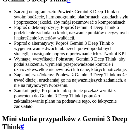
Zacznij od ograniczeń: Powiedz Gemini 3 Deep Think o
swoim budżecie, harmonogramie, platformach, zasadach stylu
i poprzeczce jakości, aby mógł rozumować o kompromisach.
Poproś o dekompozycję: Poproś Gemini 3 Deep Think o
podzielenie zadania na kroki, nazwanie punktów decyzyjnych
i nakreślenie kryteriów walidacji.
Poproś o alternatywy: Poproś Gemini 3 Deep Think o
wygenerowanie dwóch lub trzech prawdopodobnych
strategii, a następnie poproś o porównanie ich z Twoimi KPI.
Wymagaj weryfikacji: Poinstruuj Gemini 3 Deep Think, aby
podał założenia, wymienił przeprowadzone kontrole i
oznaczył wszelkie niepewności lub dane, których potrzebuje.
Zaplanuj czas/tokeny: Ponieważ Gemini 3 Deep Think może
trwać dłużej, uruchamiaj go na najważniejszych zadaniach, a
nie na rutynowym tworzeniu.
Zamknij pętlę: Po pilocie lub sprincie przekaż wyniki z
powrotem do Gemini 3 Deep Think i poproś o
zaktualizowanie planu na podstawie tego, co faktycznie
zadziałało.
Mini studia przypadków z Gemini 3 Deep
Think
#