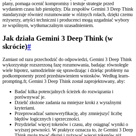
plany, pomaga ocenić kompromisy i testuje strategie przed
wydaniem czasu lub pieniędzy. Dla zespołów Gemini 3 Deep Think
standaryzuje również rozumowanie w różnych rolach, dzięki czemu
reżyserzy, artyści techniczni i producenci mogą uzgadniać wybory
ze wspólnym, wytłumaczalnym uzasadnieniem.
Jak działa Gemini 3 Deep Think (w
skrócie)
#
Zamiast od razu przechodzić do odpowiedzi, Gemini 3 Deep Think
wykorzystuje rozszerzoną fazę rozumowania, badając równolegle
wiele hipotez, samodzielnie się sprawdzając i dzieląc problemy na
podkomponenty przed przedstawieniem wniosków. Według learn-
prompting.fr, Gemini 3 Deep Think został zaprojektowany, aby:
Badać kilka potencjalnych ścieżek do rozwiązania i
porównywać je.
Dzielić złożone zadania na mniejsze kroki z wyraźnymi
kryteriami.
Przeprowadzać samoweryfikację, aby zmniejszyć liczbę
błędów logicznych i sprzeczności.
Przydzielać więcej tokenów i czasu, aby osiągnąć wyniki o
wyższej pewności. W praktyce oznacza to, że Gemini 3 Deep
Think może trwać dłużej i zużywać więcej tokenów niż