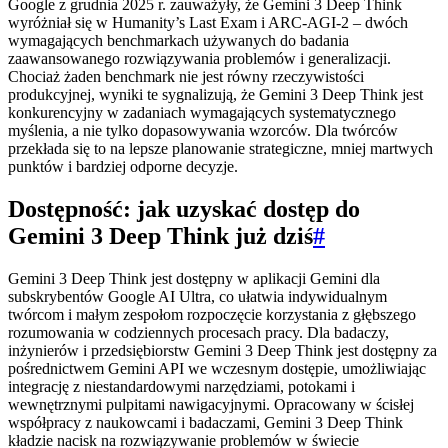
Google z grudnia 2025 r. zauważyły, że Gemini 3 Deep Think
wyróżniał się w Humanity’s Last Exam i ARC-AGI-2 – dwóch
wymagających benchmarkach używanych do badania
zaawansowanego rozwiązywania problemów i generalizacji.
Chociaż żaden benchmark nie jest równy rzeczywistości
produkcyjnej, wyniki te sygnalizują, że Gemini 3 Deep Think jest
konkurencyjny w zadaniach wymagających systematycznego
myślenia, a nie tylko dopasowywania wzorców. Dla twórców
przekłada się to na lepsze planowanie strategiczne, mniej martwych
punktów i bardziej odporne decyzje.
Dostępność: jak uzyskać dostęp do
Gemini 3 Deep Think już dziś
#
Gemini 3 Deep Think jest dostępny w aplikacji Gemini dla
subskrybentów Google AI Ultra, co ułatwia indywidualnym
twórcom i małym zespołom rozpoczęcie korzystania z głębszego
rozumowania w codziennych procesach pracy. Dla badaczy,
inżynierów i przedsiębiorstw Gemini 3 Deep Think jest dostępny za
pośrednictwem Gemini API we wczesnym dostępie, umożliwiając
integrację z niestandardowymi narzędziami, potokami i
wewnętrznymi pulpitami nawigacyjnymi. Opracowany w ścisłej
współpracy z naukowcami i badaczami, Gemini 3 Deep Think
kładzie nacisk na rozwiązywanie problemów w świecie