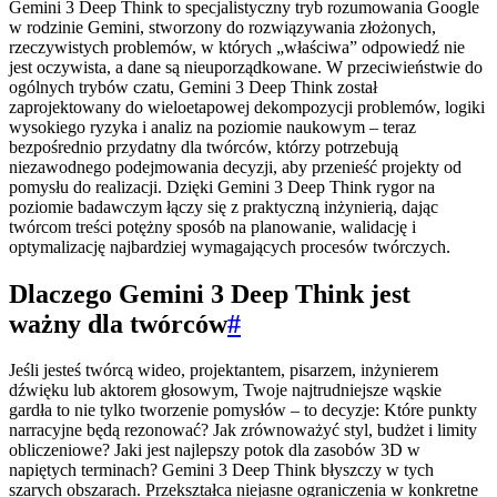
Gemini 3 Deep Think to specjalistyczny tryb rozumowania Google
w rodzinie Gemini, stworzony do rozwiązywania złożonych,
rzeczywistych problemów, w których „właściwa” odpowiedź nie
jest oczywista, a dane są nieuporządkowane. W przeciwieństwie do
ogólnych trybów czatu, Gemini 3 Deep Think został
zaprojektowany do wieloetapowej dekompozycji problemów, logiki
wysokiego ryzyka i analiz na poziomie naukowym – teraz
bezpośrednio przydatny dla twórców, którzy potrzebują
niezawodnego podejmowania decyzji, aby przenieść projekty od
pomysłu do realizacji. Dzięki Gemini 3 Deep Think rygor na
poziomie badawczym łączy się z praktyczną inżynierią, dając
twórcom treści potężny sposób na planowanie, walidację i
optymalizację najbardziej wymagających procesów twórczych.
Dlaczego Gemini 3 Deep Think jest
ważny dla twórców
#
Jeśli jesteś twórcą wideo, projektantem, pisarzem, inżynierem
dźwięku lub aktorem głosowym, Twoje najtrudniejsze wąskie
gardła to nie tylko tworzenie pomysłów – to decyzje: Które punkty
narracyjne będą rezonować? Jak zrównoważyć styl, budżet i limity
obliczeniowe? Jaki jest najlepszy potok dla zasobów 3D w
napiętych terminach? Gemini 3 Deep Think błyszczy w tych
szarych obszarach. Przekształca niejasne ograniczenia w konkretne