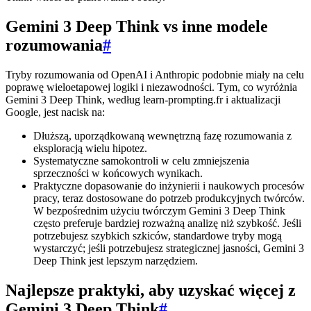
Gemini 3 Deep Think vs inne modele
rozumowania
#
Tryby rozumowania od OpenAI i Anthropic podobnie miały na celu
poprawę wieloetapowej logiki i niezawodności. Tym, co wyróżnia
Gemini 3 Deep Think, według learn-prompting.fr i aktualizacji
Google, jest nacisk na:
Dłuższą, uporządkowaną wewnętrzną fazę rozumowania z
eksploracją wielu hipotez.
Systematyczne samokontroli w celu zmniejszenia
sprzeczności w końcowych wynikach.
Praktyczne dopasowanie do inżynierii i naukowych procesów
pracy, teraz dostosowane do potrzeb produkcyjnych twórców.
W bezpośrednim użyciu twórczym Gemini 3 Deep Think
często preferuje bardziej rozważną analizę niż szybkość. Jeśli
potrzebujesz szybkich szkiców, standardowe tryby mogą
wystarczyć; jeśli potrzebujesz strategicznej jasności, Gemini 3
Deep Think jest lepszym narzędziem.
Najlepsze praktyki, aby uzyskać więcej z
Gemini 3 Deep Think
#