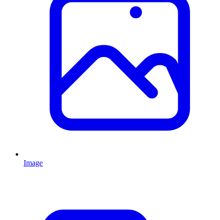
Image