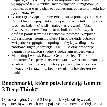
wyłapywać luki w fabule, zachowując ton. Przygotowuje
również oparte na badaniach odniesienia do historii, nauki lub
językoznawstwa.
Audio i głos: Zaplanuj reżyserię głosu za pomocą Gemini 3
Deep Think, mapując łuki emocjonalne na notatki dotyczące
występu, kolejność sesji i strategie nagrywania. Może
również rozumować na temat technik mikrofonowych,
obróbki pomieszczenia i łańcuchów postprodukcyjnych.
3D i animacja: Gemini 3 Deep Think rozkłada potrzeby
związane z riggingiem, topologią i fizyką według klasy
zasobów, sugeruje strategie LOD i UV oraz proponuje
parametry symulacji zgodne z budżetami renderowania.
Marketing i wzrost: Pozwól Gemini 3 Deep Think
projektować eksperymenty wielokanałowe, oceniać warianty
kreatywne według siły hipotezy, przewidywać obciążenie
operacyjne i ustawiać zabezpieczenia dla bezpieczeństwa
marki.
Benchmarki, które potwierdzają Gemini
3 Deep Think
#
Oprócz anegdot, Gemini 3 Deep Think wykazał się wysoką
wydajnością w ocenach wymagających rozumowania. Ogłoszenia