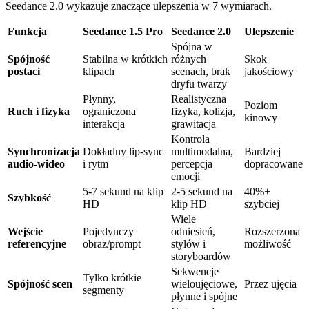
Seedance 2.0 wykazuje znaczące ulepszenia w 7 wymiarach.
Funkcja
Seedance 1.5 Pro
Seedance 2.0
Ulepszenie
Spójna w
Spójność
Stabilna w krótkich
różnych
Skok
postaci
klipach
scenach, brak
jakościowy
dryfu twarzy
Płynny,
Realistyczna
Poziom
Ruch i fizyka
ograniczona
fizyka, kolizja,
kinowy
interakcja
grawitacja
Kontrola
Synchronizacja
Dokładny lip-sync
multimodalna,
Bardziej
audio-wideo
i rytm
percepcja
dopracowane
emocji
5-7 sekund na klip
2-5 sekund na
40%+
Szybkość
HD
klip HD
szybciej
Wiele
Wejście
Pojedynczy
odniesień,
Rozszerzona
referencyjne
obraz/prompt
stylów i
możliwość
storyboardów
Sekwencje
Tylko krótkie
Spójność scen
wieloujęciowe,
Przez ujęcia
segmenty
płynne i spójne