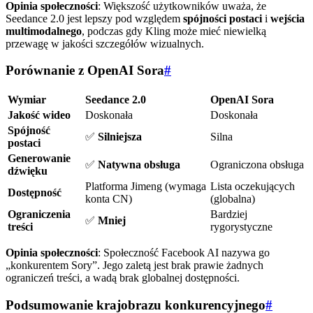
Opinia społeczności
: Większość użytkowników uważa, że
Seedance 2.0 jest lepszy pod względem
spójności postaci
i
wejścia
multimodalnego
, podczas gdy Kling może mieć niewielką
przewagę w jakości szczegółów wizualnych.
Porównanie z OpenAI Sora
#
Wymiar
Seedance 2.0
OpenAI Sora
Jakość wideo
Doskonała
Doskonała
Spójność
✅
Silniejsza
Silna
postaci
Generowanie
✅
Natywna obsługa
Ograniczona obsługa
dźwięku
Platforma Jimeng (wymaga
Lista oczekujących
Dostępność
konta CN)
(globalna)
Ograniczenia
Bardziej
✅
Mniej
treści
rygorystyczne
Opinia społeczności
: Społeczność Facebook AI nazywa go
„konkurentem Sory”. Jego zaletą jest brak prawie żadnych
ograniczeń treści, a wadą brak globalnej dostępności.
Podsumowanie krajobrazu konkurencyjnego
#