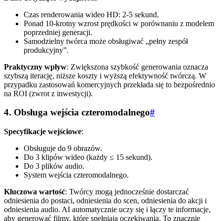
Czas renderowania wideo HD: 2-5 sekund.
Ponad 10-krotny wzrost prędkości w porównaniu z modelem
poprzedniej generacji.
Samodzielny twórca może obsługiwać „pełny zespół
produkcyjny”.
Praktyczny wpływ
: Zwiększona szybkość generowania oznacza
szybszą iterację, niższe koszty i wyższą efektywność twórczą. W
przypadku zastosowań komercyjnych przekłada się to bezpośrednio
na ROI (zwrot z inwestycji).
4. Obsługa wejścia czteromodalnego
#
Specyfikacje wejściowe
:
Obsługuje do 9 obrazów.
Do 3 klipów wideo (każdy ≤ 15 sekund).
Do 3 plików audio.
System wejścia czteromodalnego.
Kluczowa wartość
: Twórcy mogą jednocześnie dostarczać
odniesienia do postaci, odniesienia do scen, odniesienia do akcji i
odniesienia audio. AI automatycznie uczy się i łączy te informacje,
aby generować filmy, które spełniają oczekiwania. To znacznie