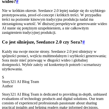
wideo?
#
Nie w krótkim okresie. Seedance 2.0 lepiej nadaje się do szybkiego
prototypowania, proof-of-concept i krótkich treści. W przypadku
treści na poziomie kinowym tradycyjna produkcja nadal ma
niezastąpioną wartość. W dłuższej perspektywie generowanie wideo
AI stanie się potężnym uzupełnieniem, a nie całkowitym
zastąpieniem tradycyjnej produkcji.
Co jest silniejsze, Seedance 2.0 czy Sora?
#
Każdy ma swoje mocne strony. Seedance 2.0 jest silniejszy w
spójności postaci, wejściu multimodalnym i szybkości generowania;
Sora może mieć przewagę w długości wideo i globalnej
dostępności. Wybór zależy od konkretnych potrzeb i scenariuszy
użytkowania.
S
Story321 AI Blog Team
Author
Story321 AI Blog Team is dedicated to providing in-depth, unbiased
evaluations of technology products and digital solutions. Our team
consists of experienced professionals passionate about sharing
practical insights and helping readers make informed decisions.