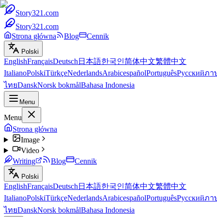
Story321.com
Story321.com
Strona główna
Blog
Cennik
Polski
English
Français
Deutsch
日本語
한국인
简体中文
繁體中文
Italiano
Polski
Türkçe
Nederlands
Arabic
español
Português
Русский
ภา
ไทย
Dansk
Norsk bokmål
Bahasa Indonesia
Menu
Menu
Strona główna
Image
Video
Writing
Blog
Cennik
Polski
English
Français
Deutsch
日本語
한국인
简体中文
繁體中文
Italiano
Polski
Türkçe
Nederlands
Arabic
español
Português
Русский
ภา
ไทย
Dansk
Norsk bokmål
Bahasa Indonesia