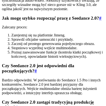
synchronizacja audio-wideo. Niektórzy użytkownicy uważają, że
szczegóły wizualne mogą być nieco gorsze niż w Kling 3.0, ale
ogólna jakość jest na najwyższym poziomie.
Jak mogę szybko rozpocząć pracę z Seedance 2.0?
#
Zalecany proces:
Zarejestruj się na platformie Jimeng.
Sprawdź oficjalne samouczki i przykłady.
Zacznij od prostego generowania pojedynczego obrazu.
Stopniowo wypróbuj wejście multimodalne.
Poznaj zaawansowane funkcje (kontrola klatki początkowej i
końcowej, opowiadanie historii wieloujęciowych).
Czy Seedance 2.0 jest odpowiedni dla
początkujących?
#
Bardzo odpowiedni. W porównaniu do Seedance 1.5 Pro i innych
konkurentów, Seedance 2.0 jest bardziej przyjazny dla
początkujących. Wejście multimodalne obniża barierę inżynierii
podpowiedzi, a intuicyjny interfejs upraszcza obsługę.
Czy Seedance 2.0 zastąpi tradycyjną produkcję