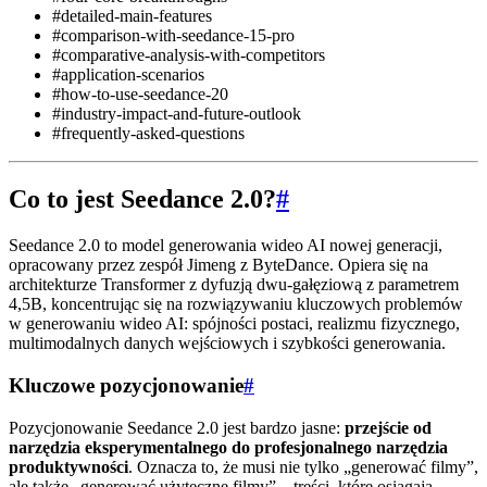
#detailed-main-features
#comparison-with-seedance-15-pro
#comparative-analysis-with-competitors
#application-scenarios
#how-to-use-seedance-20
#industry-impact-and-future-outlook
#frequently-asked-questions
Co to jest Seedance 2.0?
#
Seedance 2.0 to model generowania wideo AI nowej generacji,
opracowany przez zespół Jimeng z ByteDance. Opiera się na
architekturze Transformer z dyfuzją dwu-gałęziową z parametrem
4,5B, koncentrując się na rozwiązywaniu kluczowych problemów
w generowaniu wideo AI: spójności postaci, realizmu fizycznego,
multimodalnych danych wejściowych i szybkości generowania.
Kluczowe pozycjonowanie
#
Pozycjonowanie Seedance 2.0 jest bardzo jasne:
przejście od
narzędzia eksperymentalnego do profesjonalnego narzędzia
produktywności
. Oznacza to, że musi nie tylko „generować filmy”,
ale także „generować użyteczne filmy” – treści, które osiągają