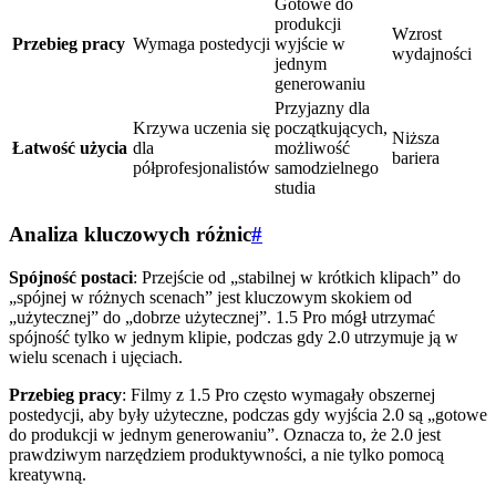
Gotowe do
produkcji
Wzrost
Przebieg pracy
Wymaga postedycji
wyjście w
wydajności
jednym
generowaniu
Przyjazny dla
Krzywa uczenia się
początkujących,
Niższa
Łatwość użycia
dla
możliwość
bariera
półprofesjonalistów
samodzielnego
studia
Analiza kluczowych różnic
#
Spójność postaci
: Przejście od „stabilnej w krótkich klipach” do
„spójnej w różnych scenach” jest kluczowym skokiem od
„użytecznej” do „dobrze użytecznej”. 1.5 Pro mógł utrzymać
spójność tylko w jednym klipie, podczas gdy 2.0 utrzymuje ją w
wielu scenach i ujęciach.
Przebieg pracy
: Filmy z 1.5 Pro często wymagały obszernej
postedycji, aby były użyteczne, podczas gdy wyjścia 2.0 są „gotowe
do produkcji w jednym generowaniu”. Oznacza to, że 2.0 jest
prawdziwym narzędziem produktywności, a nie tylko pomocą
kreatywną.