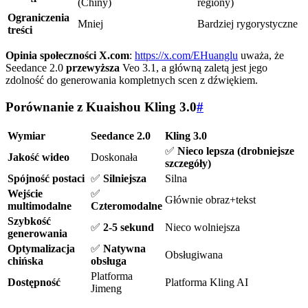
(Chiny)
regiony)
Ograniczenia
Mniej
Bardziej rygorystyczne
treści
Opinia społeczności X.com
:
https://x.com/EHuanglu
uważa, że
Seedance 2.0
przewyższa
Veo 3.1, a główną zaletą jest jego
zdolność do generowania kompletnych scen z dźwiękiem.
Porównanie z Kuaishou Kling 3.0
#
Wymiar
Seedance 2.0
Kling 3.0
✅
Nieco lepsza (drobniejsze
Jakość wideo
Doskonała
szczegóły)
Spójność postaci
✅
Silniejsza
Silna
Wejście
✅
Głównie obraz+tekst
multimodalne
Czteromodalne
Szybkość
✅
2-5 sekund
Nieco wolniejsza
generowania
Optymalizacja
✅
Natywna
Obsługiwana
chińska
obsługa
Platforma
Dostępność
Platforma Kling AI
Jimeng