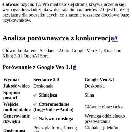
Łatwość użycia
: 1.5 Pro miał bardziej stromą krzywą uczenia się i
wymagał doświadczenia w dostrajaniu parametrów. 2.0 jest bardziej
przyjazny dla początkujących, co znacznie rozszerza docelową bazę
użytkowników.
Analiza porównawcza z konkurencją
#
Główni konkurenci Seedance 2.0 to: Google Veo 3.1, Kuaishou
Kling 3.0 i OpenAI Sora.
Porównanie z Google Veo 3.1
#
Wymiar
Seedance 2.0
Google Veo 3.1
Jakość wideo
Doskonała
Doskonała
Spójność
✅
Silniejsza
Silna
postaci
Wejście
✅
Czteromodalne
Głównie obraz+tekst
multimodalne
(Img+Video+Audio)
Generowanie
Wymaga oddzielnego
✅
Natywna obsługa
dźwięku
przetwarzania
Przez platformę Jimeng
Globalna (niektóre
Dostępność