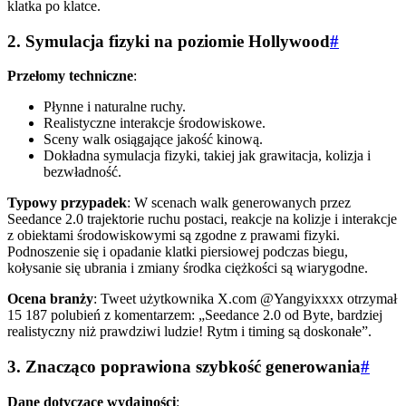
klatka po klatce.
2. Symulacja fizyki na poziomie Hollywood
#
Przełomy techniczne
:
Płynne i naturalne ruchy.
Realistyczne interakcje środowiskowe.
Sceny walk osiągające jakość kinową.
Dokładna symulacja fizyki, takiej jak grawitacja, kolizja i
bezwładność.
Typowy przypadek
: W scenach walk generowanych przez
Seedance 2.0 trajektorie ruchu postaci, reakcje na kolizje i interakcje
z obiektami środowiskowymi są zgodne z prawami fizyki.
Podnoszenie się i opadanie klatki piersiowej podczas biegu,
kołysanie się ubrania i zmiany środka ciężkości są wiarygodne.
Ocena branży
: Tweet użytkownika X.com @Yangyixxxx otrzymał
15 187 polubień z komentarzem: „Seedance 2.0 od Byte, bardziej
realistyczny niż prawdziwi ludzie! Rytm i timing są doskonałe”.
3. Znacząco poprawiona szybkość generowania
#
Dane dotyczące wydajności
: