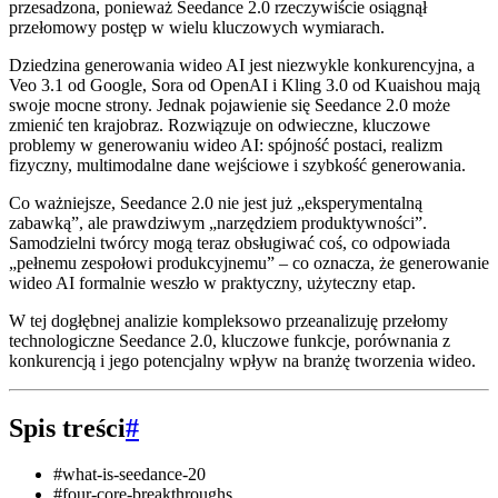
przesadzona, ponieważ Seedance 2.0 rzeczywiście osiągnął
przełomowy postęp w wielu kluczowych wymiarach.
Dziedzina generowania wideo AI jest niezwykle konkurencyjna, a
Veo 3.1 od Google, Sora od OpenAI i Kling 3.0 od Kuaishou mają
swoje mocne strony. Jednak pojawienie się Seedance 2.0 może
zmienić ten krajobraz. Rozwiązuje on odwieczne, kluczowe
problemy w generowaniu wideo AI: spójność postaci, realizm
fizyczny, multimodalne dane wejściowe i szybkość generowania.
Co ważniejsze, Seedance 2.0 nie jest już „eksperymentalną
zabawką”, ale prawdziwym „narzędziem produktywności”.
Samodzielni twórcy mogą teraz obsługiwać coś, co odpowiada
„pełnemu zespołowi produkcyjnemu” – co oznacza, że generowanie
wideo AI formalnie weszło w praktyczny, użyteczny etap.
W tej dogłębnej analizie kompleksowo przeanalizuję przełomy
technologiczne Seedance 2.0, kluczowe funkcje, porównania z
konkurencją i jego potencjalny wpływ na branżę tworzenia wideo.
Spis treści
#
#what-is-seedance-20
#four-core-breakthroughs