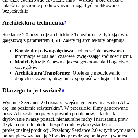
jakość na poziomie produkcyjnym i mogą być publikowane
bezpośrednio.
Architektura techniczna
#
Seedance 2.0 przyjmuje architekturę Transformer z dyfuzją dwu-
gałęziową z parametrem 4,5B. Zalety tej architektury obejmują:
Konstrukcja dwu-gałęziowa
: Jednocześnie przetwarza
informacje wizualne i czasowe, zwiększając spójność ruchu.
Model dyfuzji
: Zapewnia jakość generowania i bogactwo
szczegółów.
Architektura Transformer
: Obsługuje modelowanie
długich sekwencji, utrzymując spójność w długich filmach.
Dlaczego to jest ważne?
#
Wydanie Seedance 2.0 oznacza wejście generowania wideo AI w
erę „na poziomie reżyserskim”. W przeszłości filmy generowane
przez AI często cierpiały z powodu problemów, takich jak
dryfowanie twarzy postaci, nienaturalne ruchy i naruszenia praw
fizyki, co utrudniało ich bezpośrednie wykorzystanie do
profesjonalnej produkcji. Przełomy Seedance 2.0 w tych wymiarach
po raz pierwszy nadają AI wideo prawdziwą praktyczną wartość.