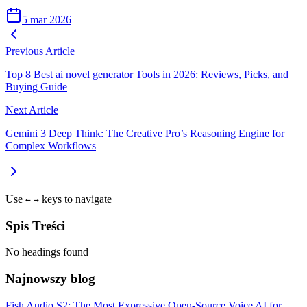
5 mar 2026
Previous Article
Top 8 Best ai novel generator Tools in 2026: Reviews, Picks, and
Buying Guide
Next Article
Gemini 3 Deep Think: The Creative Pro’s Reasoning Engine for
Complex Workflows
Use
keys to navigate
←
→
Spis Treści
No headings found
Najnowszy blog
Fish Audio S2: The Most Expressive Open-Source Voice AI for