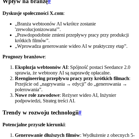
Wpływ na branżę
#
Dyskusje społeczności X.com
:
„Branża webtoonów AI wkrótce zostanie
'zrewolucjonizowana'”.
„Prawdopodobnie zmieni przepływy pracy przy produkcji
krótkich filmów”.
„Wprowadza generowanie wideo AI w praktyczny etap”.
Prognozy branżowe
:
Eksplozja webtoonów AI
: Spójność postaci Seedance 2.0
sprawia, że webtoony AI są naprawdę opłacalne.
Reengineering przepływu pracy przy krótkich filmach
:
Przejście od „nagrywania → edycji” do „generowania →
polerowania”.
Nowe role zawodowe
: Reżyser wideo AI, Inżynier
podpowiedzi, Strateg treści AI.
Trendy w rozwoju technologii
#
Potencjalne przyszłe kierunki
:
Generowanie dłuższych filmów
: Wydłużenie z obecnych 5-