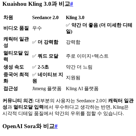
Kuaishou Kling 3.0과 비교
#
차원
Seedance 2.0
Kling 3.0
✅
약간 더 좋음 (더 미세한 디테
비디오 품질
우수
일)
캐릭터 일관
✅
더 강력함
강력함
성
멀티모달 입
✅
쿼드 모달
주로 이미지+텍스트
력
생성 속도
✅
2-5초
약간 더 느림
중국어 최적
✅
네이티브 지
지원됨
화
원
접근성
Jimeng 플랫폼
Kling AI 플랫폼
커뮤니티 의견
: 대부분의 사용자는 Seedance 2.0이
캐릭터 일관
성
과
멀티모달 입력
에서 우수하다고 생각하는 반면, Kling은
시각적 디테일 품질에서 약간의 우위를 점할 수 있습니다.
OpenAI Sora와 비교
#