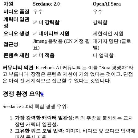
차원
Seedance 2.0
OpenAI Sora
비디오 품질
우수
우수
캐릭터 일관
✅
더 강력함
강력함
성
오디오 생성
✅
네이티브 지원
제한적인 지원
Jimeng 플랫폼 (CN 계정 필
대기자 명단 (글로
접근성
요)
벌)
콘텐츠 제한
✅
더 적음
더 엄격함
커뮤니티 의견
: Facebook AI 커뮤니티는 이를 "Sora 경쟁자"라
고 부릅니다. 장점은 콘텐츠 제한이 거의 없다는 것이고, 단점
은 아직 전 세계적으로 접근할 수 없다는 것입니다.
경쟁 환경 요약
#
Seedance 2.0의 핵심 경쟁 우위:
가장 강력한 캐릭터 일관성
: 타의 추종을 불허하는 교차
장면 캐릭터 일관성.
고유한 쿼드 모달 입력
: 이미지, 비디오 및 오디오 입력에
대한 동시 지원.