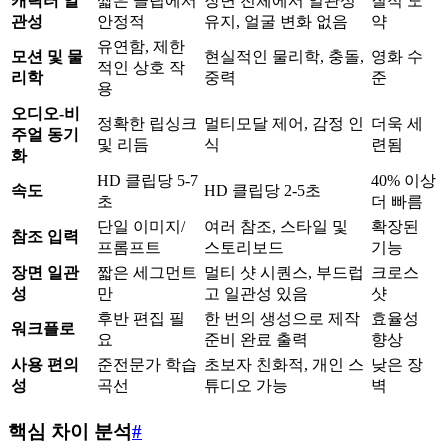
캐릭터 일
짧은 클립에서
장면 전체에서 일관성
질적 도
관성
안정적
유지, 얼굴 변화 없음
약
유연함, 제한
모션 및 물
현실적인 물리학, 충돌,
영화 수
적인 상호 작
리학
중력
준
용
오디오-비
정확한 립싱크
멀티모달 제어, 감정 인
더욱 세
주얼 동기
및 리듬
식
련됨
화
HD 클립당 5-7
40% 이상
속도
HD 클립당 2-5초
초
더 빠름
단일 이미지/
여러 참조, 스타일 및
확장된
참조 입력
프롬프트
스토리보드
기능
장면 일관
짧은 세그먼트
멀티 샷 시퀀스, 부드럽
크로스
성
만
고 일관성 있음
샷
후반 편집 필
한 번의 생성으로 제작
효율성
워크플로
요
준비 완료 출력
향상
사용 편의
준전문가 학습
초보자 친화적, 개인 스
낮은 장
성
곡선
튜디오 가능
벽
핵심 차이 분석
#