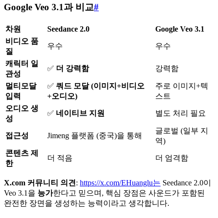
Google Veo 3.1과 비교
#
차원
Seedance 2.0
Google Veo 3.1
비디오 품
우수
우수
질
캐릭터 일
✅
더 강력함
강력함
관성
멀티모달
✅
쿼드 모달 (이미지+비디오
주로 이미지+텍
입력
+오디오)
스트
오디오 생
✅
네이티브 지원
별도 처리 필요
성
글로벌 (일부 지
접근성
Jimeng 플랫폼 (중국)을 통해
역)
콘텐츠 제
더 적음
더 엄격함
한
X.com 커뮤니티 의견
:
https://x.com/EHuanglu는
Seedance 2.0이
Veo 3.1을
능가
한다고 믿으며, 핵심 장점은 사운드가 포함된
완전한 장면을 생성하는 능력이라고 생각합니다.