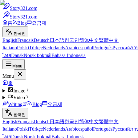
Story321.com
Story321.com
홈
Blog
요금제
한국인
English
Français
Deutsch
日本語
한국인
简体中文
繁體中文
Italiano
Polski
Türkçe
Nederlands
Arabic
español
Português
Русский
ภา
ไทย
Dansk
Norsk bokmål
Bahasa Indonesia
Menu
Menu
홈
Image
Video
Writing
Blog
요금제
한국인
English
Français
Deutsch
日本語
한국인
简体中文
繁體中文
Italiano
Polski
Türkçe
Nederlands
Arabic
español
Português
Русский
ภา
ไทย
Dansk
Norsk bokmål
Bahasa Indonesia