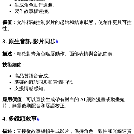
生成角色動作過渡。
製作故事板連接。
價值
：允許精確控制影片的起始和結束狀態，使創作更具可控
性。
3. 原生音訊-影片同步
#
描述
：精確對齊角色嘴唇動作、面部表情與音訊節奏。
技術細節
：
高品質語音合成。
準確的唇語同步和表情匹配。
支援情感感知。
應用價值
：可以直接生成帶有對白的 AI 網路漫畫或動畫短
片，無需後期配音和唇語校正。
4. 多鏡頭敘事
#
描述
：直接從故事板幀生成影片，保持角色一致性和光線連貫