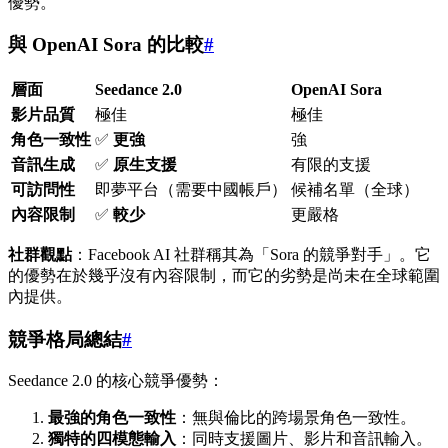
優勢。
與 OpenAI Sora 的比較
#
層面
Seedance 2.0
OpenAI Sora
影片品質
極佳
極佳
角色一致性
✅
更強
強
音訊生成
✅
原生支援
有限的支援
可訪問性
即夢平台（需要中國帳戶）
候補名單（全球）
內容限制
✅
較少
更嚴格
社群觀點
：Facebook AI 社群稱其為「Sora 的競爭對手」。它
的優勢在於幾乎沒有內容限制，而它的劣勢是尚未在全球範圍
內提供。
競爭格局總結
#
Seedance 2.0 的核心競爭優勢：
最強的角色一致性
：無與倫比的跨場景角色一致性。
獨特的四模態輸入
：同時支援圖片、影片和音訊輸入。