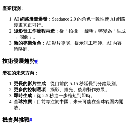
產業預測
：
AI 網路漫畫爆發
：Seedance 2.0 的角色一致性使 AI 網路
漫畫真正可行。
短影音工作流程再造
：從「拍攝 → 編輯」轉變為「生成
→ 潤飾」。
新的專業角色
：AI 影片導演、提示詞工程師、AI 內容
策略師。
技術發展趨勢
#
潛在的未來方向
：
更長的影片生成
：從目前的 5-15 秒延長到分鐘級別。
更多的控制選項
：攝影、燈光、後期製作效果。
即時生成
：從 2-5 秒進一步縮短到即時。
全球推廣
：目前專注於中國，未來可能在全球範圍內開
放。
機會與挑戰
#