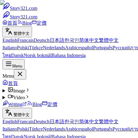
Story321.com
Story321.com
首頁
Blog
定價
繁體中文
English
Français
Deutsch
日本語
한국인
简体中文
繁體中文
Italiano
Polski
Türkçe
Nederlands
Arabic
español
Português
Русский
ภา
ไทย
Dansk
Norsk bokmål
Bahasa Indonesia
Menu
Menu
首頁
Image
Video
Writing
Blog
定價
繁體中文
English
Français
Deutsch
日本語
한국인
简体中文
繁體中文
Italiano
Polski
Türkçe
Nederlands
Arabic
español
Português
Русский
ภา
ไทย
Dansk
Norsk bokmål
Bahasa Indonesia