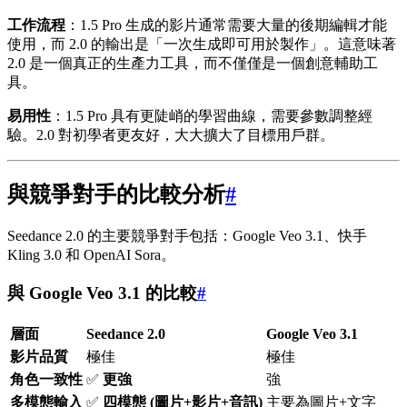
工作流程
：1.5 Pro 生成的影片通常需要大量的後期編輯才能
使用，而 2.0 的輸出是「一次生成即可用於製作」。這意味著
2.0 是一個真正的生產力工具，而不僅僅是一個創意輔助工
具。
易用性
：1.5 Pro 具有更陡峭的學習曲線，需要參數調整經
驗。2.0 對初學者更友好，大大擴大了目標用戶群。
與競爭對手的比較分析
#
Seedance 2.0 的主要競爭對手包括：Google Veo 3.1、快手
Kling 3.0 和 OpenAI Sora。
與 Google Veo 3.1 的比較
#
層面
Seedance 2.0
Google Veo 3.1
影片品質
極佳
極佳
角色一致性
✅
更強
強
多模態輸入
✅
四模態 (圖片+影片+音訊)
主要為圖片+文字