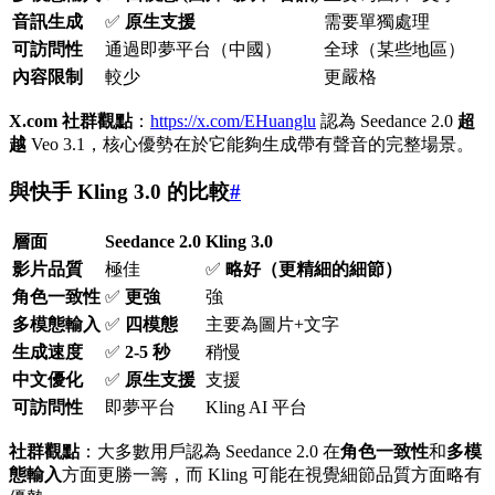
音訊生成
✅
原生支援
需要單獨處理
可訪問性
通過即夢平台（中國）
全球（某些地區）
內容限制
較少
更嚴格
X.com 社群觀點
：
https://x.com/EHuanglu
認為 Seedance 2.0
超
越
Veo 3.1，核心優勢在於它能夠生成帶有聲音的完整場景。
與快手 Kling 3.0 的比較
#
層面
Seedance 2.0
Kling 3.0
影片品質
極佳
✅
略好（更精細的細節）
角色一致性
✅
更強
強
多模態輸入
✅
四模態
主要為圖片+文字
生成速度
✅
2-5 秒
稍慢
中文優化
✅
原生支援
支援
可訪問性
即夢平台
Kling AI 平台
社群觀點
：大多數用戶認為 Seedance 2.0 在
角色一致性
和
多模
態輸入
方面更勝一籌，而 Kling 可能在視覺細節品質方面略有