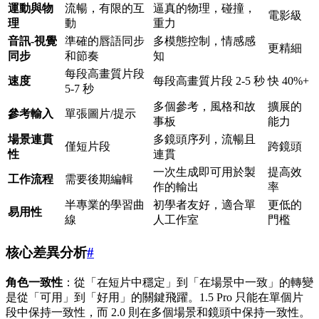
運動與物
流暢，有限的互
逼真的物理，碰撞，
電影級
理
動
重力
音訊-視覺
準確的唇語同步
多模態控制，情感感
更精細
同步
和節奏
知
每段高畫質片段
速度
每段高畫質片段 2-5 秒
快 40%+
5-7 秒
多個參考，風格和故
擴展的
參考輸入
單張圖片/提示
事板
能力
場景連貫
多鏡頭序列，流暢且
僅短片段
跨鏡頭
性
連貫
一次生成即可用於製
提高效
工作流程
需要後期編輯
作的輸出
率
半專業的學習曲
初學者友好，適合單
更低的
易用性
線
人工作室
門檻
核心差異分析
#
角色一致性
：從「在短片中穩定」到「在場景中一致」的轉變
是從「可用」到「好用」的關鍵飛躍。1.5 Pro 只能在單個片
段中保持一致性，而 2.0 則在多個場景和鏡頭中保持一致性。