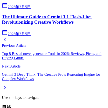
2026年3月5日
The Ultimate Guide to Gemini 3.1 Flash-Lite:
Revolutionizing Creative Workflows
2026年3月5日
Previous Article
Top 8 Best ai novel generator Tools in 2026: Reviews, Picks, and
Buying Guide
Next Article
Gemini 3 Deep Think: The Creative Pro’s Reasoning Engine for
Complex Workflows
Use
keys to navigate
←
→
目錄