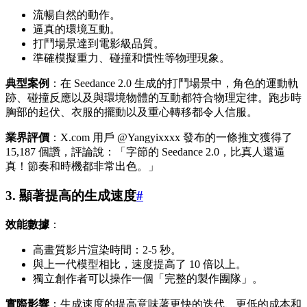
流暢自然的動作。
逼真的環境互動。
打鬥場景達到電影級品質。
準確模擬重力、碰撞和慣性等物理現象。
典型案例
：在 Seedance 2.0 生成的打鬥場景中，角色的運動軌
跡、碰撞反應以及與環境物體的互動都符合物理定律。跑步時
胸部的起伏、衣服的擺動以及重心轉移都令人信服。
業界評價
：X.com 用戶 @Yangyixxxx 發布的一條推文獲得了
15,187 個讚，評論說：「字節的 Seedance 2.0，比真人還逼
真！節奏和時機都非常出色。」
3. 顯著提高的生成速度
#
效能數據
：
高畫質影片渲染時間：2-5 秒。
與上一代模型相比，速度提高了 10 倍以上。
獨立創作者可以操作一個「完整的製作團隊」。
實際影響
：生成速度的提高意味著更快的迭代、更低的成本和