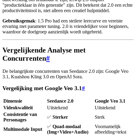
"productieklaar in één generatie" zijn. Dit betekent dat 2.0 een echte
productiviteitstool is, niet alleen een creatief hulpmiddel.
Gebruiksgemak
: 1.5 Pro had een steilere leercurve en vereiste
ervaring met parameter tuning. 2.0 is vriendelijker voor beginners,
waardoor de doelgroep aanzienlijk wordt uitgebreid.
Vergelijkende Analyse met
Concurrenten
#
De belangrijkste concurrenten van Seedance 2.0 zijn: Google Veo
3.1, Kuaishou Kling 3.0 en OpenAI Sora.
Vergelijking met Google Veo 3.1
#
Dimensie
Seedance 2.0
Google Veo 3.1
Videokwaliteit
Uitstekend
Uitstekend
Consistentie van
✅
Sterker
Sterk
Personages
✅
Quad-modaal
Voornamelijk
Multimodale Input
(Img+Video+Audio)
afbeelding+tekst