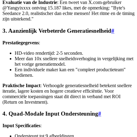
Evaluatie van de Industrie
: Een tweet van X.com-gebruiker
@Yangyixxxx ontving 15.187 likes, met de opmerking: "Byte's
Seedance 2.0, realistischer dan echte mensen! Het ritme en de timing
zijn uitstekend."
3. Aanzienlijk Verbeterde Generatiesnelheid
#
Prestatiegegevens
:
HD-video rendertijd: 2-5 seconden.
Meer dan 10x snellere snelheidsverhoging in vergelijking met
het vorige generatiemodel.
Een individuele maker kan een "compleet productieteam"
bedienen.
Praktische Impact
: Verhoogde generatiesnelheid betekent snellere
iteratie, lagere kosten en hogere creatieve efficiëntie. Voor
commerciële toepassingen staat dit direct in verband met ROI
(Return on Investment).
4. Quad-Modale Input Ondersteuning
#
Input Specificaties
:
Ondersteunt tot 9 afbeeldingen.