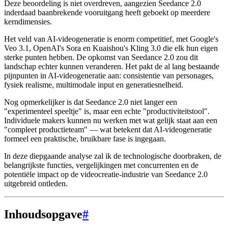
Deze beoordeling is niet overdreven, aangezien Seedance 2.0
inderdaad baanbrekende vooruitgang heeft geboekt op meerdere
kerndimensies.
Het veld van AI-videogeneratie is enorm competitief, met Google's
Veo 3.1, OpenAI's Sora en Kuaishou's Kling 3.0 die elk hun eigen
sterke punten hebben. De opkomst van Seedance 2.0 zou dit
landschap echter kunnen veranderen. Het pakt de al lang bestaande
pijnpunten in AI-videogeneratie aan: consistentie van personages,
fysiek realisme, multimodale input en generatiesnelheid.
Nog opmerkelijker is dat Seedance 2.0 niet langer een
"experimenteel speeltje" is, maar een echte "productiviteitstool".
Individuele makers kunnen nu werken met wat gelijk staat aan een
"compleet productieteam" — wat betekent dat AI-videogeneratie
formeel een praktische, bruikbare fase is ingegaan.
In deze diepgaande analyse zal ik de technologische doorbraken, de
belangrijkste functies, vergelijkingen met concurrenten en de
potentiële impact op de videocreatie-industrie van Seedance 2.0
uitgebreid ontleden.
Inhoudsopgave
#