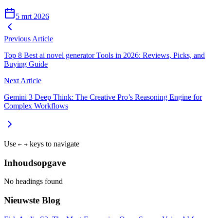
5 mrt 2026
Previous Article
Top 8 Best ai novel generator Tools in 2026: Reviews, Picks, and
Buying Guide
Next Article
Gemini 3 Deep Think: The Creative Pro’s Reasoning Engine for
Complex Workflows
Use
keys to navigate
←
→
Inhoudsopgave
No headings found
Nieuwste Blog