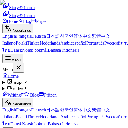
Story321.com
Story321.com
Home
Blog
Prijzen
Nederlands
English
Français
Deutsch
日本語
한국인
简体中文
繁體中文
Italiano
Polski
Türkçe
Nederlands
Arabic
español
Português
Русский
ภา
ไทย
Dansk
Norsk bokmål
Bahasa Indonesia
Menu
Menu
Home
Image
Video
Writing
Blog
Prijzen
Nederlands
English
Français
Deutsch
日本語
한국인
简体中文
繁體中文
Italiano
Polski
Türkçe
Nederlands
Arabic
español
Português
Русский
ภา
ไทย
Dansk
Norsk bokmål
Bahasa Indonesia