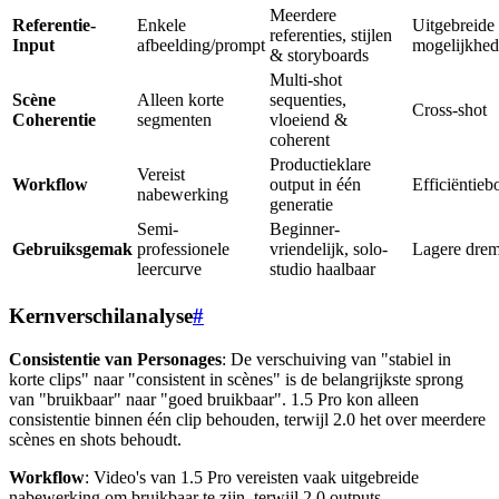
Meerdere
Referentie-
Enkele
Uitgebreide
referenties, stijlen
Input
afbeelding/prompt
mogelijkhe
& storyboards
Multi-shot
Scène
Alleen korte
sequenties,
Cross-shot
Coherentie
segmenten
vloeiend &
coherent
Productieklare
Vereist
Workflow
output in één
Efficiëntieb
nabewerking
generatie
Semi-
Beginner-
Gebruiksgemak
professionele
vriendelijk, solo-
Lagere drem
leercurve
studio haalbaar
Kernverschilanalyse
#
Consistentie van Personages
: De verschuiving van "stabiel in
korte clips" naar "consistent in scènes" is de belangrijkste sprong
van "bruikbaar" naar "goed bruikbaar". 1.5 Pro kon alleen
consistentie binnen één clip behouden, terwijl 2.0 het over meerdere
scènes en shots behoudt.
Workflow
: Video's van 1.5 Pro vereisten vaak uitgebreide
nabewerking om bruikbaar te zijn, terwijl 2.0 outputs