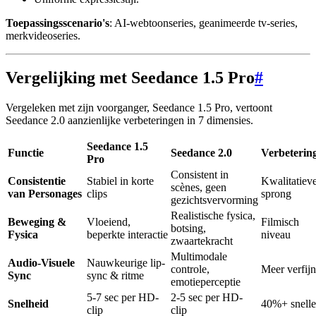
Toepassingsscenario's
: AI-webtoonseries, geanimeerde tv-series,
merkvideoseries.
Vergelijking met Seedance 1.5 Pro
#
Vergeleken met zijn voorganger, Seedance 1.5 Pro, vertoont
Seedance 2.0 aanzienlijke verbeteringen in 7 dimensies.
Seedance 1.5
Functie
Seedance 2.0
Verbeterin
Pro
Consistent in
Consistentie
Stabiel in korte
Kwalitatiev
scènes, geen
van Personages
clips
sprong
gezichtsvervorming
Realistische fysica,
Beweging &
Vloeiend,
Filmisch
botsing,
Fysica
beperkte interactie
niveau
zwaartekracht
Multimodale
Audio-Visuele
Nauwkeurige lip-
controle,
Meer verfij
Sync
sync & ritme
emotieperceptie
5-7 sec per HD-
2-5 sec per HD-
Snelheid
40%+ snelle
clip
clip