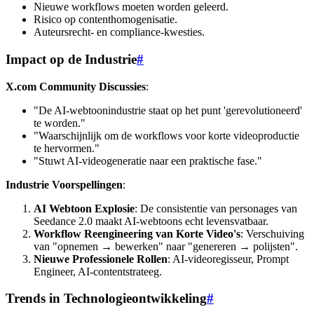
Nieuwe workflows moeten worden geleerd.
Risico op contenthomogenisatie.
Auteursrecht- en compliance-kwesties.
Impact op de Industrie
#
X.com Community Discussies
:
"De AI-webtoonindustrie staat op het punt 'gerevolutioneerd'
te worden."
"Waarschijnlijk om de workflows voor korte videoproductie
te hervormen."
"Stuwt AI-videogeneratie naar een praktische fase."
Industrie Voorspellingen
:
AI Webtoon Explosie
: De consistentie van personages van
Seedance 2.0 maakt AI-webtoons echt levensvatbaar.
Workflow Reengineering van Korte Video's
: Verschuiving
van "opnemen → bewerken" naar "genereren → polijsten".
Nieuwe Professionele Rollen
: AI-videoregisseur, Prompt
Engineer, AI-contentstrateeg.
Trends in Technologieontwikkeling
#