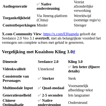
Vereist
✅
Native
Audiogeneratie
afzonderlijke
ondersteuning
verwerking
Via Jimeng-platform
Wereldwijd
Toegankelijkheid
(China)
(sommige regio's)
Contentbeperkingen
Minder
Strenger
X.com Community View
:
https://x.com/EHuanglu
gelooft dat
Seedance 2.0 Veo 3.1
overtreft
, met als belangrijkste voordeel het
vermogen om complete scènes met geluid te genereren.
Vergelijking met Kuaishou Kling 3.0
#
Dimensie
Seedance 2.0
Kling 3.0
✅
Iets beter (fijnere
Videokwaliteit
Uitstekend
details)
Consistentie van
✅
Sterker
Sterk
Personages
Voornamelijk
Multimodale Input
✅
Quad-modaal
afbeelding+tekst
Generatiesnelheid
✅
2-5 seconden
Iets langzamer
Chinese
✅
Native
Ondersteund
Optimalisatie
ondersteuning