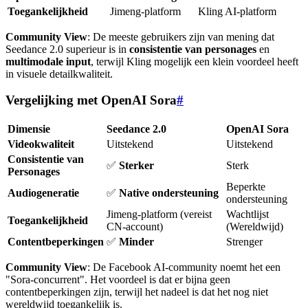
Toegankelijkheid
Jimeng-platform
Kling AI-platform
Community View
: De meeste gebruikers zijn van mening dat
Seedance 2.0 superieur is in
consistentie van personages
en
multimodale input
, terwijl Kling mogelijk een klein voordeel heeft
in visuele detailkwaliteit.
Vergelijking met OpenAI Sora
#
Dimensie
Seedance 2.0
OpenAI Sora
Videokwaliteit
Uitstekend
Uitstekend
Consistentie van
✅
Sterker
Sterk
Personages
Beperkte
Audiogeneratie
✅
Native ondersteuning
ondersteuning
Jimeng-platform (vereist
Wachtlijst
Toegankelijkheid
CN-account)
(Wereldwijd)
Contentbeperkingen
✅
Minder
Strenger
Community View
: De Facebook AI-community noemt het een
"Sora-concurrent". Het voordeel is dat er bijna geen
contentbeperkingen zijn, terwijl het nadeel is dat het nog niet
wereldwijd toegankelijk is.