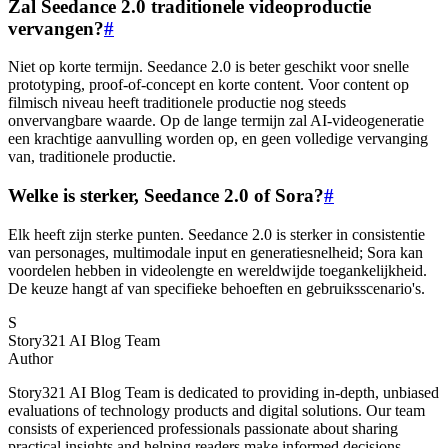
Zal Seedance 2.0 traditionele videoproductie
vervangen?
#
Niet op korte termijn. Seedance 2.0 is beter geschikt voor snelle
prototyping, proof-of-concept en korte content. Voor content op
filmisch niveau heeft traditionele productie nog steeds
onvervangbare waarde. Op de lange termijn zal AI-videogeneratie
een krachtige aanvulling worden op, en geen volledige vervanging
van, traditionele productie.
Welke is sterker, Seedance 2.0 of Sora?
#
Elk heeft zijn sterke punten. Seedance 2.0 is sterker in consistentie
van personages, multimodale input en generatiesnelheid; Sora kan
voordelen hebben in videolengte en wereldwijde toegankelijkheid.
De keuze hangt af van specifieke behoeften en gebruiksscenario's.
S
Story321 AI Blog Team
Author
Story321 AI Blog Team is dedicated to providing in-depth, unbiased
evaluations of technology products and digital solutions. Our team
consists of experienced professionals passionate about sharing
practical insights and helping readers make informed decisions.