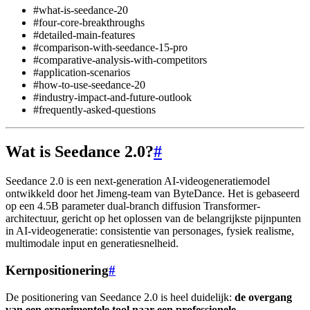
#what-is-seedance-20
#four-core-breakthroughs
#detailed-main-features
#comparison-with-seedance-15-pro
#comparative-analysis-with-competitors
#application-scenarios
#how-to-use-seedance-20
#industry-impact-and-future-outlook
#frequently-asked-questions
Wat is Seedance 2.0?
#
Seedance 2.0 is een next-generation AI-videogeneratiemodel
ontwikkeld door het Jimeng-team van ByteDance. Het is gebaseerd
op een 4.5B parameter dual-branch diffusion Transformer-
architectuur, gericht op het oplossen van de belangrijkste pijnpunten
in AI-videogeneratie: consistentie van personages, fysiek realisme,
multimodale input en generatiesnelheid.
Kernpositionering
#
De positionering van Seedance 2.0 is heel duidelijk:
de overgang
van een experimentele tool naar een professionele