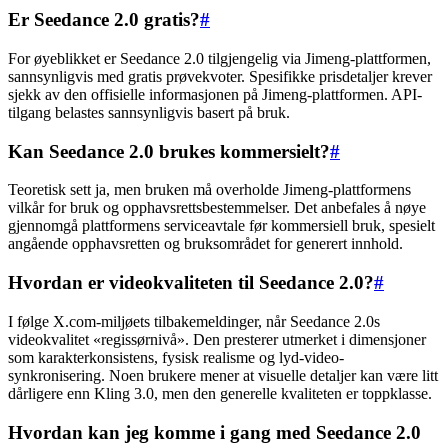
Er Seedance 2.0 gratis?
#
For øyeblikket er Seedance 2.0 tilgjengelig via Jimeng-plattformen,
sannsynligvis med gratis prøvekvoter. Spesifikke prisdetaljer krever
sjekk av den offisielle informasjonen på Jimeng-plattformen. API-
tilgang belastes sannsynligvis basert på bruk.
Kan Seedance 2.0 brukes kommersielt?
#
Teoretisk sett ja, men bruken må overholde Jimeng-plattformens
vilkår for bruk og opphavsrettsbestemmelser. Det anbefales å nøye
gjennomgå plattformens serviceavtale før kommersiell bruk, spesielt
angående opphavsretten og bruksområdet for generert innhold.
Hvordan er videokvaliteten til Seedance 2.0?
#
I følge X.com-miljøets tilbakemeldinger, når Seedance 2.0s
videokvalitet «regissørnivå». Den presterer utmerket i dimensjoner
som karakterkonsistens, fysisk realisme og lyd-video-
synkronisering. Noen brukere mener at visuelle detaljer kan være litt
dårligere enn Kling 3.0, men den generelle kvaliteten er toppklasse.
Hvordan kan jeg komme i gang med Seedance 2.0