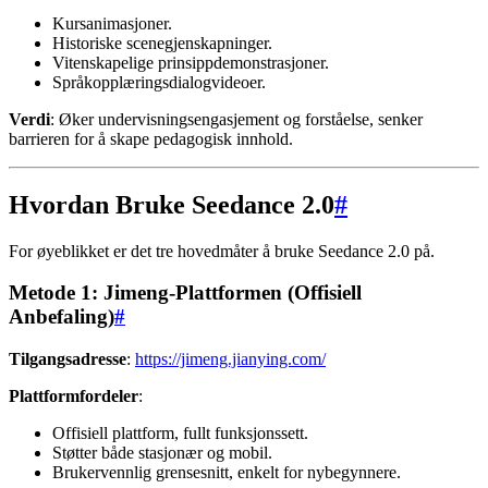
Kursanimasjoner.
Historiske scenegjenskapninger.
Vitenskapelige prinsippdemonstrasjoner.
Språkopplæringsdialogvideoer.
Verdi
: Øker undervisningsengasjement og forståelse, senker
barrieren for å skape pedagogisk innhold.
Hvordan Bruke Seedance 2.0
#
For øyeblikket er det tre hovedmåter å bruke Seedance 2.0 på.
Metode 1: Jimeng-Plattformen (Offisiell
Anbefaling)
#
Tilgangsadresse
:
https://jimeng.jianying.com/
Plattformfordeler
:
Offisiell plattform, fullt funksjonssett.
Støtter både stasjonær og mobil.
Brukervennlig grensesnitt, enkelt for nybegynnere.