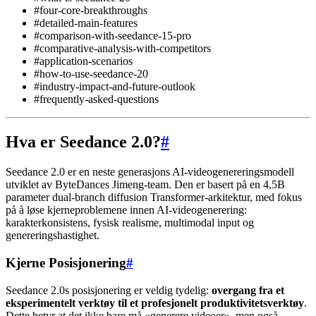
#four-core-breakthroughs
#detailed-main-features
#comparison-with-seedance-15-pro
#comparative-analysis-with-competitors
#application-scenarios
#how-to-use-seedance-20
#industry-impact-and-future-outlook
#frequently-asked-questions
Hva er Seedance 2.0?
#
Seedance 2.0 er en neste generasjons AI-videogenereringsmodell
utviklet av ByteDances Jimeng-team. Den er basert på en 4,5B
parameter dual-branch diffusion Transformer-arkitektur, med fokus
på å løse kjerneproblemene innen AI-videogenerering:
karakterkonsistens, fysisk realisme, multimodal input og
genereringshastighet.
Kjerne Posisjonering
#
Seedance 2.0s posisjonering er veldig tydelig:
overgang fra et
eksperimentelt verktøy til et profesjonelt produktivitetsverktøy
.
Dette betyr at det ikke bare må «generere videoer», men også