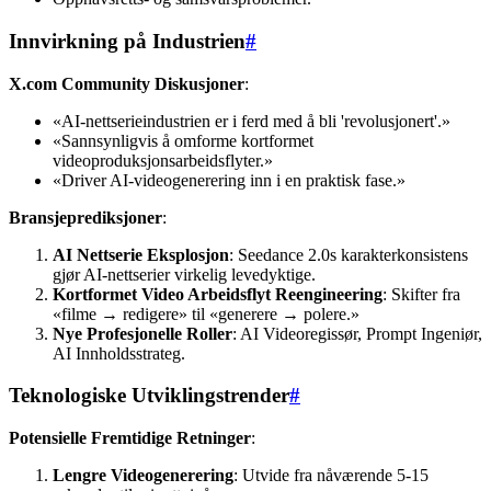
Innvirkning på Industrien
#
X.com Community Diskusjoner
:
«AI-nettserieindustrien er i ferd med å bli 'revolusjonert'.»
«Sannsynligvis å omforme kortformet
videoproduksjonsarbeidsflyter.»
«Driver AI-videogenerering inn i en praktisk fase.»
Bransjeprediksjoner
:
AI Nettserie Eksplosjon
: Seedance 2.0s karakterkonsistens
gjør AI-nettserier virkelig levedyktige.
Kortformet Video Arbeidsflyt Reengineering
: Skifter fra
«filme → redigere» til «generere → polere.»
Nye Profesjonelle Roller
: AI Videoregissør, Prompt Ingeniør,
AI Innholdsstrateg.
Teknologiske Utviklingstrender
#
Potensielle Fremtidige Retninger
:
Lengre Videogenerering
: Utvide fra nåværende 5-15