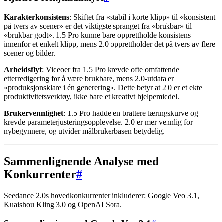
Karakterkonsistens
: Skiftet fra «stabil i korte klipp» til «konsistent
på tvers av scener» er det viktigste spranget fra «brukbar» til
«brukbar godt». 1.5 Pro kunne bare opprettholde konsistens
innenfor et enkelt klipp, mens 2.0 opprettholder det på tvers av flere
scener og bilder.
Arbeidsflyt
: Videoer fra 1.5 Pro krevde ofte omfattende
etterredigering for å være brukbare, mens 2.0-utdata er
«produksjonsklare i én generering». Dette betyr at 2.0 er et ekte
produktivitetsverktøy, ikke bare et kreativt hjelpemiddel.
Brukervennlighet
: 1.5 Pro hadde en brattere læringskurve og
krevde parameterjusteringsopplevelse. 2.0 er mer vennlig for
nybegynnere, og utvider målbrukerbasen betydelig.
Sammenlignende Analyse med
Konkurrenter
#
Seedance 2.0s hovedkonkurrenter inkluderer: Google Veo 3.1,
Kuaishou Kling 3.0 og OpenAI Sora.