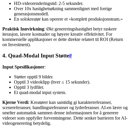
HD-videorenderingstid: 2-5 sekunder.
Over 10x hastighetsøkning sammenlignet med forrige
generasjonsmodell.
En solokreatør kan operere et «komplett produksjonsteam.»
Praktisk Innvirkning
: Økt genereringshastighet betyr raskere
iterasjon, lavere kostnader og høyere kreativ effektivitet. For
kommersielle applikasjoner er dette direkte relatert til ROI (Return
on Investment).
4. Quad-Modal Input Støtte
#
Input Spesifikasjoner
:
Støtter opptil 9 bilder.
Opptil 3 videoklipp (hver ≤ 15 sekunder).
Opptil 3 lydfiler.
Et quad-modal input system.
Kjerne Verdi
: Kreatører kan samtidig gi karakterreferanser,
scenereferanser, handlingsreferanser og lydreferanser. AI-en lærer og
smelter automatisk sammen denne informasjonen for å generere
videoer som oppfyller forventningene. Dette senker barrieren for AI-
videogenerering betydelig.