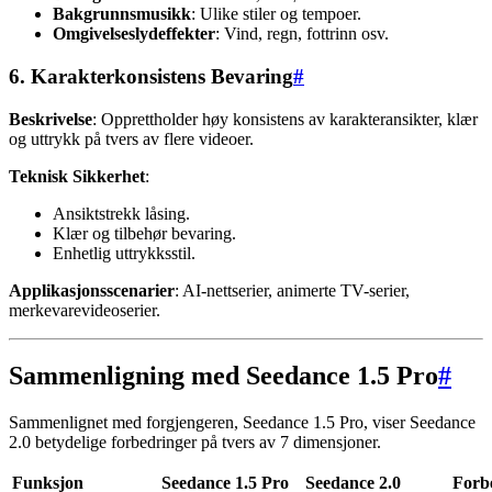
Bakgrunnsmusikk
: Ulike stiler og tempoer.
Omgivelseslydeffekter
: Vind, regn, fottrinn osv.
6. Karakterkonsistens Bevaring
#
Beskrivelse
: Opprettholder høy konsistens av karakteransikter, klær
og uttrykk på tvers av flere videoer.
Teknisk Sikkerhet
:
Ansiktstrekk låsing.
Klær og tilbehør bevaring.
Enhetlig uttrykksstil.
Applikasjonsscenarier
: AI-nettserier, animerte TV-serier,
merkevarevideoserier.
Sammenligning med Seedance 1.5 Pro
#
Sammenlignet med forgjengeren, Seedance 1.5 Pro, viser Seedance
2.0 betydelige forbedringer på tvers av 7 dimensjoner.
Funksjon
Seedance 1.5 Pro
Seedance 2.0
Forb