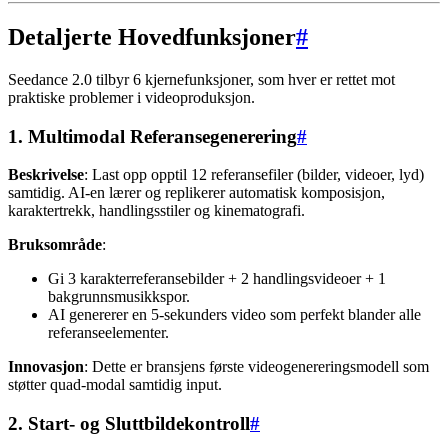
Detaljerte Hovedfunksjoner
#
Seedance 2.0 tilbyr 6 kjernefunksjoner, som hver er rettet mot
praktiske problemer i videoproduksjon.
1. Multimodal Referansegenerering
#
Beskrivelse
: Last opp opptil 12 referansefiler (bilder, videoer, lyd)
samtidig. AI-en lærer og replikerer automatisk komposisjon,
karaktertrekk, handlingsstiler og kinematografi.
Bruksområde
:
Gi 3 karakterreferansebilder + 2 handlingsvideoer + 1
bakgrunnsmusikkspor.
AI genererer en 5-sekunders video som perfekt blander alle
referanseelementer.
Innovasjon
: Dette er bransjens første videogenereringsmodell som
støtter quad-modal samtidig input.
2. Start- og Sluttbildekontroll
#