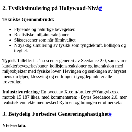
2. Fysikksimulering på Hollywood-Nivå
#
Tekniske Gjennombrudd
:
Flytende og naturlige bevegelser.
Realistiske miljøinteraksjoner.
Slåssescener som når filmkvalitet.
Nøyaktig simulering av fysikk som tyngdekraft, kollisjon og
treghet.
Typisk Tilfelle
: I slåssescener generert av Seedance 2.0, samsvarer
karakterbevegelsesbaner, kollisjonsreaksjoner og interaksjon med
miljøobjekter med fysiske lover. Hevingen og senkingen av brystet
mens du løper, klessving og endringer i tyngdepunkt er alle
troverdige.
Industrivurdering
: En tweet av X.com-bruker @Yangyixxxx
mottok 15 187 likes, med kommentaren: «Bytes Seedance 2.0, mer
realistisk enn ekte mennesker! Rytmen og timingen er utmerket.»
3. Betydelig Forbedret Genereringshastighet
#
Ytelsesdata
: