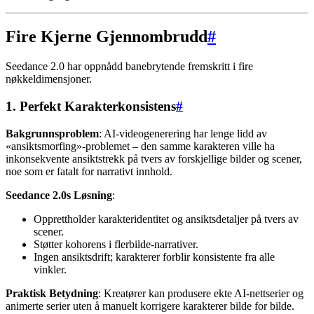
Fire Kjerne Gjennombrudd
#
Seedance 2.0 har oppnådd banebrytende fremskritt i fire
nøkkeldimensjoner.
1. Perfekt Karakterkonsistens
#
Bakgrunnsproblem
: AI-videogenerering har lenge lidd av
«ansiktsmorfing»-problemet – den samme karakteren ville ha
inkonsekvente ansiktstrekk på tvers av forskjellige bilder og scener,
noe som er fatalt for narrativt innhold.
Seedance 2.0s Løsning
:
Opprettholder karakteridentitet og ansiktsdetaljer på tvers av
scener.
Støtter kohorens i flerbilde-narrativer.
Ingen ansiktsdrift; karakterer forblir konsistente fra alle
vinkler.
Praktisk Betydning
: Kreatører kan produsere ekte AI-nettserier og
animerte serier uten å manuelt korrigere karakterer bilde for bilde.