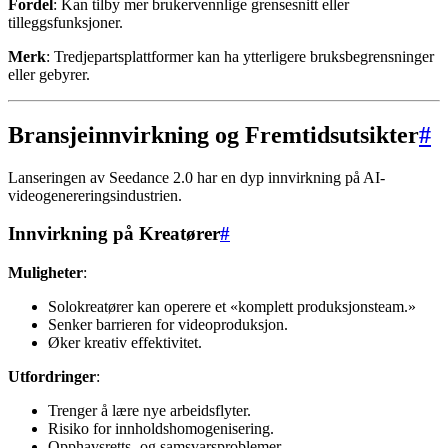
Fordel
: Kan tilby mer brukervennlige grensesnitt eller
tilleggsfunksjoner.
Merk
: Tredjepartsplattformer kan ha ytterligere bruksbegrensninger
eller gebyrer.
Bransjeinnvirkning og Fremtidsutsikter
#
Lanseringen av Seedance 2.0 har en dyp innvirkning på AI-
videogenereringsindustrien.
Innvirkning på Kreatører
#
Muligheter
:
Solokreatører kan operere et «komplett produksjonsteam.»
Senker barrieren for videoproduksjon.
Øker kreativ effektivitet.
Utfordringer
:
Trenger å lære nye arbeidsflyter.
Risiko for innholdshomogenisering.
Opphavsretts- og samsvarsproblemer.