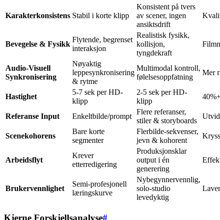
Konsistent på tvers
Karakterkonsistens
Stabil i korte klipp
av scener, ingen
Kvali
ansiktsdrift
Realistisk fysikk,
Flytende, begrenset
Bevegelse & Fysikk
kollisjon,
Filmn
interaksjon
tyngdekraft
Nøyaktig
Audio-Visuell
Multimodal kontroll,
leppesynkronisering
Mer r
Synkronisering
følelsesoppfatning
& rytme
5-7 sek per HD-
2-5 sek per HD-
Hastighet
40%+
klipp
klipp
Flere referanser,
Referanse Input
Enkeltbilde/prompt
Utvid
stiler & storyboards
Bare korte
Flerbilde-sekvenser,
Scenekohorens
Kryss
segmenter
jevn & kohorent
Produksjonsklar
Krever
Arbeidsflyt
output i én
Effek
etterredigering
generering
Nybegynnervennlig,
Semi-profesjonell
Brukervennlighet
solo-studio
Laver
læringskurve
levedyktig
Kjerne Forskjellsanalyse
#