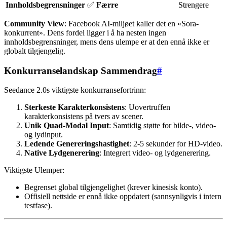
Innholdsbegrensninger
✅
Færre
Strengere
Community View
: Facebook AI-miljøet kaller det en «Sora-
konkurrent». Dens fordel ligger i å ha nesten ingen
innholdsbegrensninger, mens dens ulempe er at den ennå ikke er
globalt tilgjengelig.
Konkurranselandskap Sammendrag
#
Seedance 2.0s viktigste konkurransefortrinn:
Sterkeste Karakterkonsistens
: Uovertruffen
karakterkonsistens på tvers av scener.
Unik Quad-Modal Input
: Samtidig støtte for bilde-, video-
og lydinput.
Ledende Genereringshastighet
: 2-5 sekunder for HD-video.
Native Lydgenerering
: Integrert video- og lydgenerering.
Viktigste Ulemper:
Begrenset global tilgjengelighet (krever kinesisk konto).
Offisiell nettside er ennå ikke oppdatert (sannsynligvis i intern
testfase).