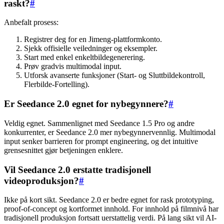
raskt?
#
Anbefalt prosess:
Registrer deg for en Jimeng-plattformkonto.
Sjekk offisielle veiledninger og eksempler.
Start med enkel enkeltbildegenerering.
Prøv gradvis multimodal input.
Utforsk avanserte funksjoner (Start- og Sluttbildekontroll,
Flerbilde-Fortelling).
Er Seedance 2.0 egnet for nybegynnere?
#
Veldig egnet. Sammenlignet med Seedance 1.5 Pro og andre
konkurrenter, er Seedance 2.0 mer nybegynnervennlig. Multimodal
input senker barrieren for prompt engineering, og det intuitive
grensesnittet gjør betjeningen enklere.
Vil Seedance 2.0 erstatte tradisjonell
videoproduksjon?
#
Ikke på kort sikt. Seedance 2.0 er bedre egnet for rask prototyping,
proof-of-concept og kortformet innhold. For innhold på filmnivå har
tradisjonell produksjon fortsatt uerstattelig verdi. På lang sikt vil AI-