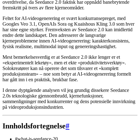
overdrivelse, da Seedance 2.0 faktisk har oppnådd banebrytende
fremskritt på tvers av flere kjerneområder.
Feltet for AI-videogenerering er svært konkurransepreget, med
Googles Veo 3.1, OpenAIs Sora og Kuaishous Kling 3.0 som hver
har sine egne styrker. Fremveksten av Seedance 2.0 kan imidlertid
endre dette landskapet. Den adresserer de langvarige
kjerneproblemene innen AI-videogenerering: karakterkonsistens,
fysisk realisme, multimodal input og genereringshastighet.
Mest bemerkelsesverdig er at Seedance 2.0 ikke lenger er et
«eksperimentelt leketøy», men et ekte «produktivitetsverktøy».
Solokreatører kan nå operere det som tilsvarer et «komplett
produksjonsteam» – noe som betyr at AI-videogenerering formelt
har gått inn i en praktisk, brukbar fase.
I denne dyptgående analysen vil jeg grundig dissekere Seedance
2.0s teknologiske gjennombrudd, kjernefunksjoner,
sammenligninger med konkurrenter og dens potensielle innvirkning
på videoproduksjonsindustrien.
Innholdsfortegnelse
#
#what-is-seedance-20