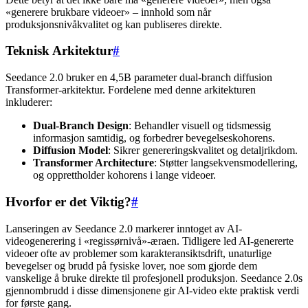
«generere brukbare videoer» – innhold som når
produksjonsnivåkvalitet og kan publiseres direkte.
Teknisk Arkitektur
#
Seedance 2.0 bruker en 4,5B parameter dual-branch diffusion
Transformer-arkitektur. Fordelene med denne arkitekturen
inkluderer:
Dual-Branch Design
: Behandler visuell og tidsmessig
informasjon samtidig, og forbedrer bevegelseskohorens.
Diffusion Model
: Sikrer genereringskvalitet og detaljrikdom.
Transformer Architecture
: Støtter langsekvensmodellering,
og opprettholder kohorens i lange videoer.
Hvorfor er det Viktig?
#
Lanseringen av Seedance 2.0 markerer inntoget av AI-
videogenerering i «regissørnivå»-æraen. Tidligere led AI-genererte
videoer ofte av problemer som karakteransiktsdrift, unaturlige
bevegelser og brudd på fysiske lover, noe som gjorde dem
vanskelige å bruke direkte til profesjonell produksjon. Seedance 2.0s
gjennombrudd i disse dimensjonene gir AI-video ekte praktisk verdi
for første gang.