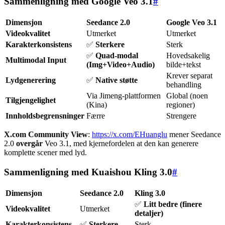
Sammenligning med Google Veo 3.1
#
Dimensjon
Seedance 2.0
Google Veo 3.1
Videokvalitet
Utmerket
Utmerket
Karakterkonsistens
✅
Sterkere
Sterk
✅
Quad-modal
Hovedsakelig
Multimodal Input
(Img+Video+Audio)
bilde+tekst
Krever separat
Lydgenerering
✅
Native støtte
behandling
Via Jimeng-plattformen
Global (noen
Tilgjengelighet
(Kina)
regioner)
Innholdsbegrensninger
Færre
Strengere
X.com Community View
:
https://x.com/EHuanglu
mener Seedance
2.0
overgår
Veo 3.1, med kjernefordelen at den kan generere
komplette scener med lyd.
Sammenligning med Kuaishou Kling 3.0
#
Dimensjon
Seedance 2.0
Kling 3.0
✅
Litt bedre (finere
Videokvalitet
Utmerket
detaljer)
Karakterkonsistens
✅
Sterkere
Sterk