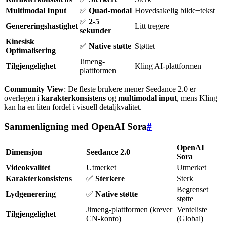
Multimodal Input
✅
Quad-modal
Hovedsakelig bilde+tekst
✅
2-5
Genereringshastighet
Litt tregere
sekunder
Kinesisk
✅
Native støtte
Støttet
Optimalisering
Jimeng-
Tilgjengelighet
Kling AI-plattformen
plattformen
Community View
: De fleste brukere mener Seedance 2.0 er
overlegen i
karakterkonsistens
og
multimodal input
, mens Kling
kan ha en liten fordel i visuell detaljkvalitet.
Sammenligning med OpenAI Sora
#
OpenAI
Dimensjon
Seedance 2.0
Sora
Videokvalitet
Utmerket
Utmerket
Karakterkonsistens
✅
Sterkere
Sterk
Begrenset
Lydgenerering
✅
Native støtte
støtte
Jimeng-plattformen (krever
Venteliste
Tilgjengelighet
CN-konto)
(Global)