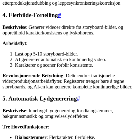
etterproduksjonsdubbing og leppesynkroniseringskorreksjon.
4. Flerbilde-Fortelling
#
Beskrivelse
: Generer videoer direkte fra storyboard-bilder, og
oppretthold karakterkonsistens og lyskohorens.
Arbeidsflyt
:
Last opp 5-10 storyboard-bilder.
AI genererer automatisk en kontinuerlig video.
Karakterer og scener forblir konsistente.
Revolusjonerende Betydning
: Dette endrer tradisjonelle
videoproduksjonsarbeidsflyter. Regissører trenger bare å tegne
storyboards, og AI-en kan generere komplette kontinuerlige bilder.
5. Automatisk Lydgenerering
#
Beskrivelse
: Innebygd lydgenerering for dialogstemmer,
bakgrunnsmusikk og omgivelseslydeffekter.
Tre Hovedfunksjoner
:
Dialogstemmer
: Flerkarakter, flerfølelse.