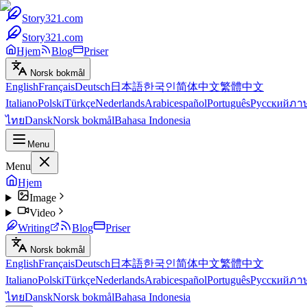
Story321.com
Story321.com
Hjem
Blog
Priser
Norsk bokmål
English
Français
Deutsch
日本語
한국인
简体中文
繁體中文
Italiano
Polski
Türkçe
Nederlands
Arabic
español
Português
Русский
ภา
ไทย
Dansk
Norsk bokmål
Bahasa Indonesia
Menu
Menu
Hjem
Image
Video
Writing
Blog
Priser
Norsk bokmål
English
Français
Deutsch
日本語
한국인
简体中文
繁體中文
Italiano
Polski
Türkçe
Nederlands
Arabic
español
Português
Русский
ภา
ไทย
Dansk
Norsk bokmål
Bahasa Indonesia