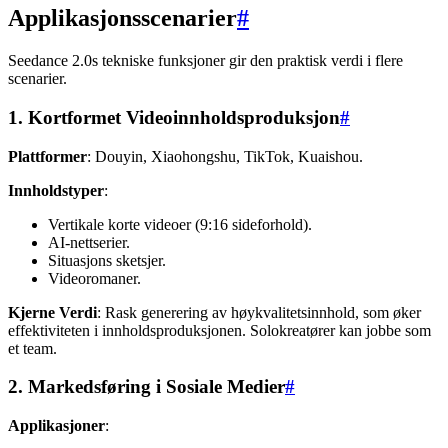
Applikasjonsscenarier
#
Seedance 2.0s tekniske funksjoner gir den praktisk verdi i flere
scenarier.
1. Kortformet Videoinnholdsproduksjon
#
Plattformer
: Douyin, Xiaohongshu, TikTok, Kuaishou.
Innholdstyper
:
Vertikale korte videoer (9:16 sideforhold).
AI-nettserier.
Situasjons sketsjer.
Videoromaner.
Kjerne Verdi
: Rask generering av høykvalitetsinnhold, som øker
effektiviteten i innholdsproduksjonen. Solokreatører kan jobbe som
et team.
2. Markedsføring i Sosiale Medier
#
Applikasjoner
: