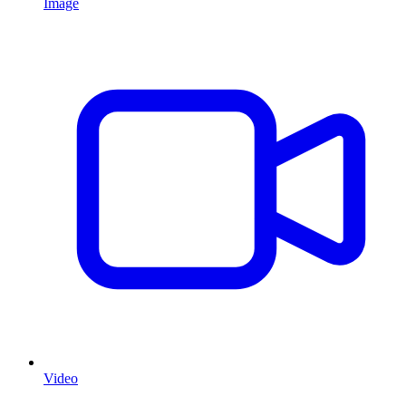
Image
Video