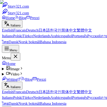
Story321.com
Story321.com
Home
Blog
Prezzi
Italiano
English
Français
Deutsch
日本語
한국인
简体中文
繁體中文
Italiano
Polski
Türkçe
Nederlands
Arabic
español
Português
Русский
ภา
ไทย
Dansk
Norsk bokmål
Bahasa Indonesia
Menu
Menu
Home
Image
Video
Writing
Blog
Prezzi
Italiano
English
Français
Deutsch
日本語
한국인
简体中文
繁體中文
Italiano
Polski
Türkçe
Nederlands
Arabic
español
Português
Русский
ภา
ไทย
Dansk
Norsk bokmål
Bahasa Indonesia