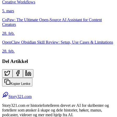
Creative Workflows
5. mars
CoPaw: The Ultimate Open-Source AI Assistant for Content
Creators
28. feb.
OpenClaw Obsidian Skill Review: Setup, Use Cases & Limitations
28. feb.
Del Artikkel
Kopier Lenke
Story321.com
Story321.com er historiefortelleren drevet av AI for skribenter og
fortellere som ønsker å skape og dele historier, bøker, manus,
podcaster, videoer og mer med hjelp fra AI.