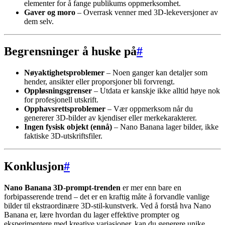
elementer for å fange publikums oppmerksomhet.
Gaver og moro
– Overrask venner med 3D-lekeversjoner av
dem selv.
Begrensninger å huske på
#
Nøyaktighetsproblemer
– Noen ganger kan detaljer som
hender, ansikter eller proporsjoner bli forvrengt.
Oppløsningsgrenser
– Utdata er kanskje ikke alltid høye nok
for profesjonell utskrift.
Opphavsrettsproblemer
– Vær oppmerksom når du
genererer 3D-bilder av kjendiser eller merkekarakterer.
Ingen fysisk objekt (ennå)
– Nano Banana lager bilder, ikke
faktiske 3D-utskriftsfiler.
Konklusjon
#
Nano Banana 3D-prompt-trenden
er mer enn bare en
forbipasserende trend – det er en kraftig måte å forvandle vanlige
bilder til ekstraordinære 3D-stil-kunstverk. Ved å forstå hva Nano
Banana er, lære hvordan du lager effektive prompter og
eksperimentere med kreative variasjoner, kan du generere unike