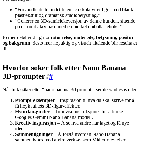
“Forvandle dette bildet til en 1/6 skala vinylfigur med blank
plasttekstur og dramatisk studiobelysning.”
“Generer en 3D-samlelekeversjon av denne hunden, sittende
på en rund akrylbase med en merket emballasjeboks.”
Jo mer detaljer du gir om
størrelse, materiale, belysning, positur
og bakgrunn
, desto mer nøyaktig og visuelt tiltalende blir resultatet
ditt.
Hvorfor søker folk etter Nano Banana
3D-prompter?
#
Når folk søker etter “nano banana 3d prompt”, ser de vanligvis etter:
Prompt-eksempler
– Inspirasjon til hva du skal skrive for å
få høykvalitets 3D-figur-effekter.
Hvordan-guider
– Trinnvise instruksjoner for å bruke
Googles Gemini Nano Banana-modell.
Kreativ inspirasjon
– Å se hva andre har laget og få nye
ideer.
Sammenligninger
– Å forstå hvordan Nano Banana
sammenlignes med andre verktøy som Midjourney eller