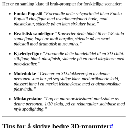
Her er en samling klare til bruk-prompter for forskjellige scenarier:
Funko Pop-stil
“Forvandle dette selvportrettet til en Funko
Pop-stil vinylfigur med overdimensjonert hode, matt
plasttekstur, stående på en liten sirkulær base.”
Realistisk samlefigur
“Konverter dette bildet til en 1/8 skala
samlefigur, laget av malt harpiks, stående på en svart
pidestall med dramatisk museumlys.”
Kjæledyrfigur
“Forvandle dette hundebildet til en 3D chibi-
stil-figur, blank plastfinish, sittende på en rund akrylbase med
pote-detaljer.”
Motedukke
“Generer en 3D-dukkeversjon av denne
personen som har på seg stilige klær, med artikulerte ledd,
plassert inne i en merket leketøykasse med et gjennomsiktig
plastvindu.”
Miniatyrstatue
“Lag en marmor-teksturert mini-statue av
denne personen, 1/10 skala, på en rektangulær steinbase med
myk spotlighting.”
Tips for å skrive bedre 3D-prompter
#