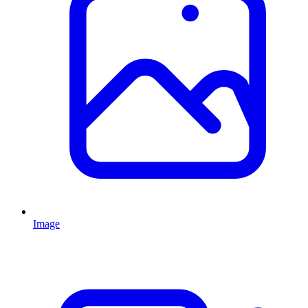
Image