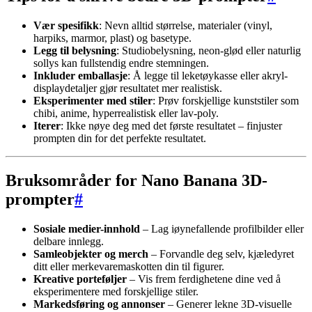
Vær spesifikk
: Nevn alltid størrelse, materialer (vinyl,
harpiks, marmor, plast) og basetype.
Legg til belysning
: Studiobelysning, neon-glød eller naturlig
sollys kan fullstendig endre stemningen.
Inkluder emballasje
: Å legge til leketøykasse eller akryl-
displaydetaljer gjør resultatet mer realistisk.
Eksperimenter med stiler
: Prøv forskjellige kunststiler som
chibi, anime, hyperrealistisk eller lav-poly.
Iterer
: Ikke nøye deg med det første resultatet – finjuster
prompten din for det perfekte resultatet.
Bruksområder for Nano Banana 3D-
prompter
#
Sosiale medier-innhold
– Lag iøynefallende profilbilder eller
delbare innlegg.
Samleobjekter og merch
– Forvandle deg selv, kjæledyret
ditt eller merkevaremaskotten din til figurer.
Kreative porteføljer
– Vis frem ferdighetene dine ved å
eksperimentere med forskjellige stiler.
Markedsføring og annonser
– Generer lekne 3D-visuelle