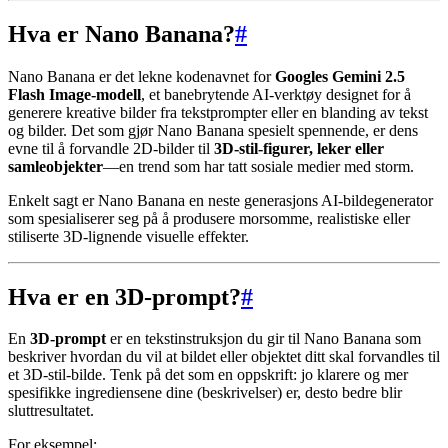
Hva er Nano Banana?
#
Nano Banana er det lekne kodenavnet for
Googles Gemini 2.5
Flash Image-modell
, et banebrytende AI-verktøy designet for å
generere kreative bilder fra tekstprompter eller en blanding av tekst
og bilder. Det som gjør Nano Banana spesielt spennende, er dens
evne til å forvandle 2D-bilder til
3D-stil-figurer, leker eller
samleobjekter
—en trend som har tatt sosiale medier med storm.
Enkelt sagt er Nano Banana en neste generasjons AI-bildegenerator
som spesialiserer seg på å produsere morsomme, realistiske eller
stiliserte 3D-lignende visuelle effekter.
Hva er en 3D-prompt?
#
En
3D-prompt
er en tekstinstruksjon du gir til Nano Banana som
beskriver hvordan du vil at bildet eller objektet ditt skal forvandles til
et 3D-stil-bilde. Tenk på det som en oppskrift: jo klarere og mer
spesifikke ingrediensene dine (beskrivelser) er, desto bedre blir
sluttresultatet.
For eksempel: