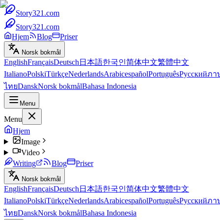
Story321.com
Story321.com
Hjem
Blog
Priser
Norsk bokmål
English
Français
Deutsch
日本語
한국인
简体中文
繁體中文
Italiano
Polski
Türkçe
Nederlands
Arabic
español
Português
Русский
ภา
ไทย
Dansk
Norsk bokmål
Bahasa Indonesia
Menu
Menu
Hjem
Image
Video
Writing
Blog
Priser
Norsk bokmål
English
Français
Deutsch
日本語
한국인
简体中文
繁體中文
Italiano
Polski
Türkçe
Nederlands
Arabic
español
Português
Русский
ภา
ไทย
Dansk
Norsk bokmål
Bahasa Indonesia