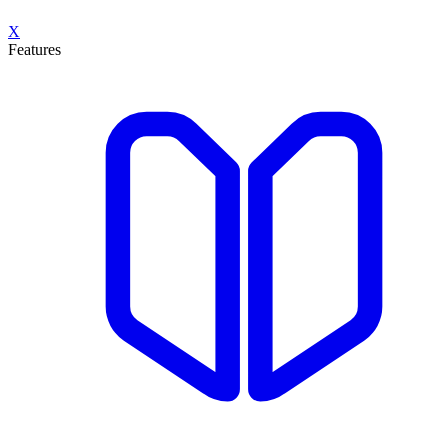
X
Features