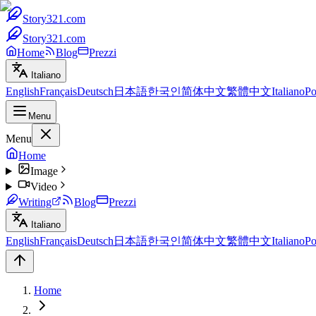
Story321.com
Story321.com
Home
Blog
Prezzi
Italiano
English
Français
Deutsch
日本語
한국인
简体中文
繁體中文
Italiano
Po
Menu
Menu
Home
Image
Video
Writing
Blog
Prezzi
Italiano
English
Français
Deutsch
日本語
한국인
简体中文
繁體中文
Italiano
Po
Home