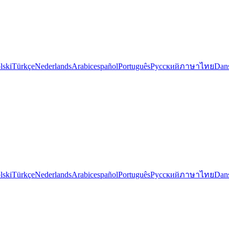
lski
Türkçe
Nederlands
Arabic
español
Português
Русский
ภาษาไทย
Dan
lski
Türkçe
Nederlands
Arabic
español
Português
Русский
ภาษาไทย
Dan