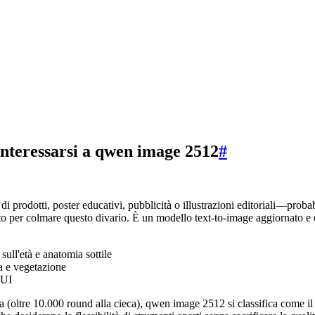
interessarsi a qwen image 2512
#
 prodotti, poster educativi, pubblicità o illustrazioni editoriali—probab
to per colmare questo divario. È un modello text-to-image aggiornato e
 sull'età e anatomia sottile
ia e vegetazione
 UI
ena (oltre 10.000 round alla cieca), qwen image 2512 si classifica come