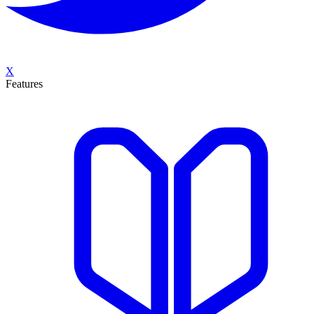
X
Features