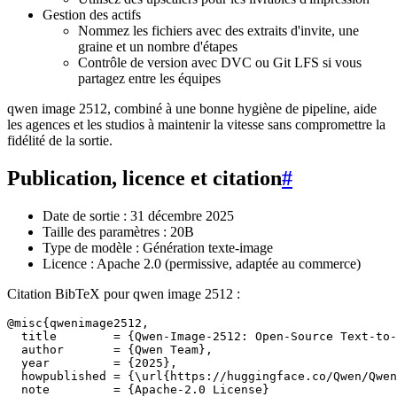
Gestion des actifs
Nommez les fichiers avec des extraits d'invite, une
graine et un nombre d'étapes
Contrôle de version avec DVC ou Git LFS si vous
partagez entre les équipes
qwen image 2512, combiné à une bonne hygiène de pipeline, aide
les agences et les studios à maintenir la vitesse sans compromettre la
fidélité de la sortie.
Publication, licence et citation
#
Date de sortie : 31 décembre 2025
Taille des paramètres : 20B
Type de modèle : Génération texte-image
Licence : Apache 2.0 (permissive, adaptée au commerce)
Citation BibTeX pour qwen image 2512 :
@misc{qwenimage2512,

  title        = {Qwen-Image-2512: Open-Source Text-to-
  author       = {Qwen Team},

  year         = {2025},

  howpublished = {\url{https://huggingface.co/Qwen/Qwen
  note         = {Apache-2.0 License}
