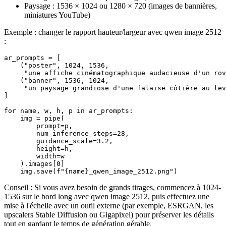
Paysage : 1536 × 1024 ou 1280 × 720 (images de bannières,
miniatures YouTube)
Exemple : changer le rapport hauteur/largeur avec qwen image 2512
:
ar_prompts = [

    ("poster", 1024, 1536,

     "une affiche cinématographique audacieuse d'un rov
    ("banner", 1536, 1024,

     "un paysage grandiose d'une falaise côtière au lev
]

for name, w, h, p in ar_prompts:

    img = pipe(

        prompt=p,

        num_inference_steps=28,

        guidance_scale=3.2,

        height=h,

        width=w

    ).images[0]

Conseil : Si vous avez besoin de grands tirages, commencez à 1024-
1536 sur le bord long avec qwen image 2512, puis effectuez une
mise à l'échelle avec un outil externe (par exemple, ESRGAN, les
upscalers Stable Diffusion ou Gigapixel) pour préserver les détails
tout en gardant le temps de génération gérable.