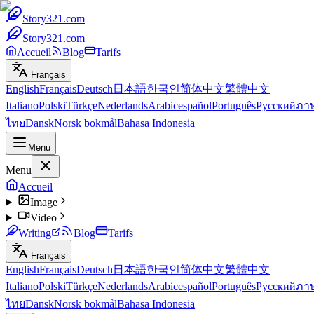
Story321.com
Story321.com
Accueil
Blog
Tarifs
Français
English
Français
Deutsch
日本語
한국인
简体中文
繁體中文
Italiano
Polski
Türkçe
Nederlands
Arabic
español
Português
Русский
ภา
ไทย
Dansk
Norsk bokmål
Bahasa Indonesia
Menu
Menu
Accueil
Image
Video
Writing
Blog
Tarifs
Français
English
Français
Deutsch
日本語
한국인
简体中文
繁體中文
Italiano
Polski
Türkçe
Nederlands
Arabic
español
Português
Русский
ภา
ไทย
Dansk
Norsk bokmål
Bahasa Indonesia