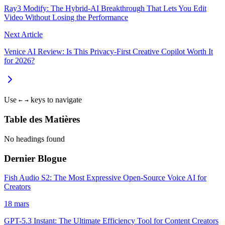
Ray3 Modify: The Hybrid-AI Breakthrough That Lets You Edit
Video Without Losing the Performance
Next Article
Venice AI Review: Is This Privacy-First Creative Copilot Worth It
for 2026?
Use
keys to navigate
←
→
Table des Matières
No headings found
Dernier Blogue
Fish Audio S2: The Most Expressive Open-Source Voice AI for
Creators
18 mars
GPT-5.3 Instant: The Ultimate Efficiency Tool for Content Creators