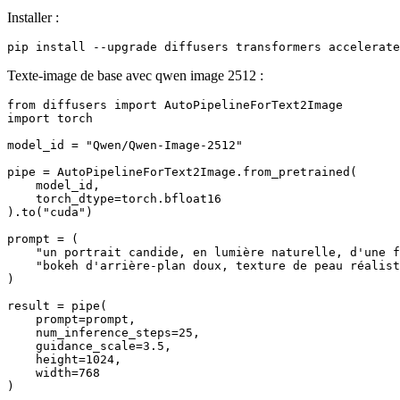
Installer :
Texte-image de base avec qwen image 2512 :
from diffusers import AutoPipelineForText2Image

import torch

model_id = "Qwen/Qwen-Image-2512"

pipe = AutoPipelineForText2Image.from_pretrained(

    model_id,

    torch_dtype=torch.bfloat16

).to("cuda")

prompt = (

    "un portrait candide, en lumière naturelle, d'une f
    "bokeh d'arrière-plan doux, texture de peau réalist
)

result = pipe(

    prompt=prompt,

    num_inference_steps=25,

    guidance_scale=3.5,

    height=1024,

    width=768

)
