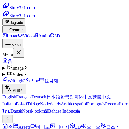
Story321.com
Story321.com
Upgrade
Create
Image
Video
Audio
3D
Menu
Menu
홈
Image
Video
Writing
Blog
요금제
한국인
English
Français
Deutsch
日本語
한국인
简体中文
繁體中文
Italiano
Polski
Türkçe
Nederlands
Arabic
español
Português
Русский
ภา
ไทย
Dansk
Norsk bokmål
Bahasa Indonesia
홈
Assets
비디오
이미지
3D
오디오
글쓰기